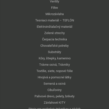
Ventily
Filtre
Mikrozávlaha
Tesniaci materiál – TEFLÓN
Elektroinštalačný materiál
Zelené strechy
Čerpacia technika
Chovateľské potreby
Substráty
Kôry, štiepky, kamenivo
Trávne osivá, Trávniky
Textílie, siete, nopové fólie
Hnojivá a pomocné látky
Semená a osivá
Cibuľoviny
Palivové drevo, pelety, brikety
Závlahové KITY
Stroje pre realizáciu trávnikov a závlah