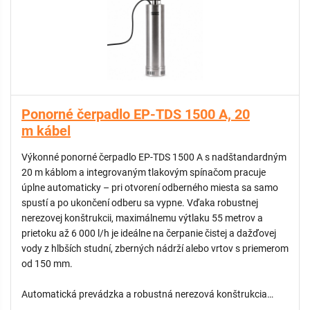
Plne automatická prevádzka bez potreby ďalších zariadení
Integrovaná elektronická riadiaca jednotka nepretržite
monitoruje tlak v systéme, čo zabezpečuje úplne bezstarostný
chod. Pri otvorení kohútika, spustení závlahy alebo spláchnutí
toalety sa čerpadlo automaticky zapne. Po ukončení odberu
vody sa samo vypne. Vďaka tejto technológii nie je potrebná
Ponorné čerpadlo EP-TDS 1500 A, 20
inštalácia žiadnej externej riadiacej jednotky ani tlakovej
m kábel
nádoby. Zabudovaná spätná klapka navyše trvalo udržiava
tlak v potrubí a bráni spätnému odtoku vody.
Výkonné ponorné čerpadlo EP-TDS 1500 A s nadštandardným
20 m káblom a integrovaným tlakovým spínačom pracuje
Robustná konštrukcia a komplexný bezpečnostný systém
úplne automaticky – pri otvorení odberného miesta sa samo
Čerpadlo kombinuje nerezové vyhotovenie INOX s modernými
spustí a po ukončení odberu sa vypne. Vďaka robustnej
ochrannými prvkami, ktoré garantujú spoľahlivosť po mnoho
nerezovej konštrukcii, maximálnemu výtlaku 55 metrov a
rokov. Zariadenie je kompletne chránené proti najbežnejším
prietoku až 6 000 l/h je ideálne na čerpanie čistej a dažďovej
rizikám:
vody z hlbších studní, zberných nádrží alebo vrtov s priemerom
• Ochrana proti chodu nasucho: Automaticky vypne motor, ak
od 150 mm.
v nádrži klesne hladina vody pod kritickú úroveň.
• Tepelná ochrana a ochrana proti preťaženiu: Chráni motor
Automatická prevádzka a robustná nerezová konštrukcia
pred prehriatím a elektrickým poškodením.
Ponorné čerpadlo EP-TDS 1500 A (REMONT TDS 1500A INOX)