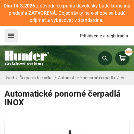
Dňa 14.8.2026
z dôvodu čerpania dovolenky bude kamenná
predajňa
ZATVORENÁ
. Objednávky na e-shope sa budú
príjímať a vybavovať v štandardne.
Prihlásenie a registrácia
3588
Úvod
/
Čerpacia technika
/
Automatické ponorné čerpadlá
/
Automatické ponorné čerpadlá INOX
Automatické ponorné čerpadlá
INOX