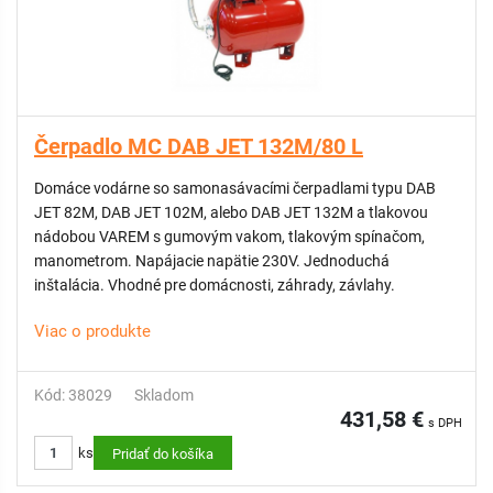
Čerpadlo MC DAB JET 132M/80 L
Domáce vodárne so samonasávacími čerpadlami typu DAB
JET 82M, DAB JET 102M, alebo DAB JET 132M a tlakovou
nádobou VAREM s gumovým vakom, tlakovým spínačom,
manometrom. Napájacie napätie 230V. Jednoduchá
inštalácia. Vhodné pre domácnosti, záhrady, závlahy.
Viac o produkte
Kód: 38029
Skladom
431,58 €
s DPH
ks
Pridať do košíka