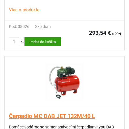
Viac o produkte
Kód: 38026
Skladom
293,54 €
s DPH
ks
Pridať do košíka
Čerpadlo MC DAB JET 132M/40 L
Domáce vodárne so samonasávacími čerpadlami typu DAB