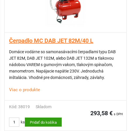
Čerpadlo MC DAB JET 82M/40 L
Domáce vodárne so samonasávacími čerpadlami typu DAB
JET 82M, DAB JET 102M, alebo DAB JET 132M a tlakovou
nádobou VAREM s gumovým vakom, tlakovým spínačom,
manometrom. Napájacie napätie 230V. Jednoduchá
inštalácia. Vhodné pre domácnosti, záhrady, závlahy.
Viac o produkte
Kód: 38019
Skladom
293,58 €
s DPH
ks
Pridať do košíka