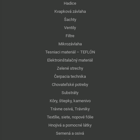
Hadice
Kvapková závlaha
Šachty
Ventily
Filtre
Mikrozávlaha
Tesniaci materiál – TEFLÓN
Elektroinštalačný materiál
Zelené strechy
Čerpacia technika
Chovateľské potreby
Substráty
Kôry, štiepky, kamenivo
Trávne osivá, Trávniky
Textílie, siete, nopové fólie
Hnojivá a pomocné látky
Semená a osivá