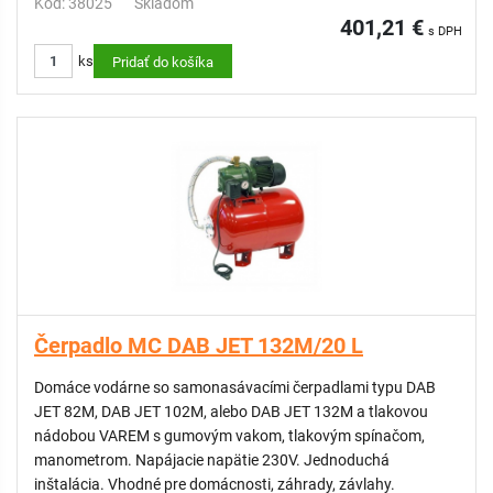
Kód: 38025
Skladom
401,21 €
s DPH
ks
Pridať do košíka
Čerpadlo MC DAB JET 132M/20 L
Domáce vodárne so samonasávacími čerpadlami typu DAB
JET 82M, DAB JET 102M, alebo DAB JET 132M a tlakovou
nádobou VAREM s gumovým vakom, tlakovým spínačom,
manometrom. Napájacie napätie 230V. Jednoduchá
inštalácia. Vhodné pre domácnosti, záhrady, závlahy.