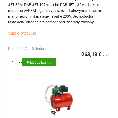
JET 82M, DAB JET 102M, alebo DAB JET 132M a tlakovou
nádobou VAREM s gumovým vakom, tlakovým spínačom,
manometrom. Napájacie napätie 230V. Jednoduchá
inštalácia. Vhodné pre domácnosti, záhrady, závlahy.
Viac o produkte
Kód: 38022
Skladom
263,18 €
s DPH
ks
Pridať do košíka