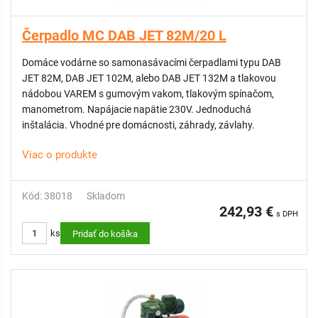
Čerpadlo MC DAB JET 82M/20 L
Domáce vodárne so samonasávacími čerpadlami typu DAB
JET 82M, DAB JET 102M, alebo DAB JET 132M a tlakovou
nádobou VAREM s gumovým vakom, tlakovým spínačom,
manometrom. Napájacie napätie 230V. Jednoduchá
inštalácia. Vhodné pre domácnosti, záhrady, závlahy.
Viac o produkte
Kód: 38018
Skladom
242,93 €
s DPH
ks
Pridať do košíka