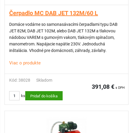
Čerpadlo MC DAB JET 132M/60 L
Domáce vodárne so samonasávacími čerpadlami typu DAB
JET 82M, DAB JET 102M, alebo DAB JET 132M a tlakovou
nádobou VAREM s gumovým vakom, tlakovým spínačom,
manometrom. Napájacie napätie 230V. Jednoduchá
inštalácia. Vhodné pre domácnosti, záhrady, závlahy.
Viac o produkte
Kód: 38028
Skladom
391,08 €
s DPH
ks
Pridať do košíka