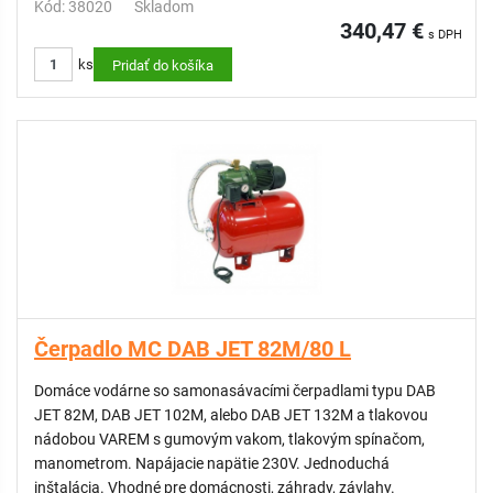
Kód: 38020
Skladom
340,47 €
s DPH
ks
Pridať do košíka
Čerpadlo MC DAB JET 82M/80 L
Domáce vodárne so samonasávacími čerpadlami typu DAB
JET 82M, DAB JET 102M, alebo DAB JET 132M a tlakovou
nádobou VAREM s gumovým vakom, tlakovým spínačom,
manometrom. Napájacie napätie 230V. Jednoduchá
inštalácia. Vhodné pre domácnosti, záhrady, závlahy.