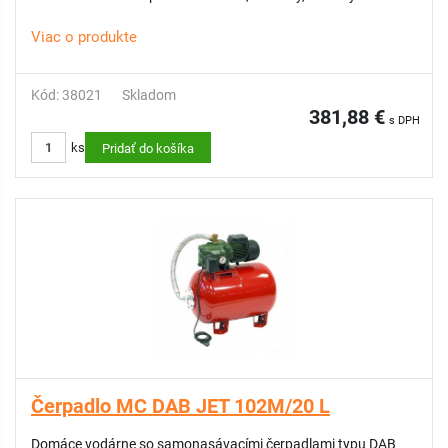
Viac o produkte
Kód: 38021
Skladom
381,88 €
s DPH
ks
Pridať do košíka
Čerpadlo MC DAB JET 102M/20 L
Domáce vodárne so samonasávacími čerpadlami typu DAB