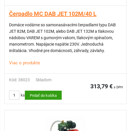
Čerpadlo MC DAB JET 102M/40 L
Domáce vodárne so samonasávacími čerpadlami typu DAB
JET 82M, DAB JET 102M, alebo DAB JET 132M a tlakovou
nádobou VAREM s gumovým vakom, tlakovým spínačom,
manometrom. Napájacie napätie 230V. Jednoduchá
inštalácia. Vhodné pre domácnosti, záhrady, závlahy.
Viac o produkte
Kód: 38023
Skladom
313,79 €
s DPH
ks
Pridať do košíka