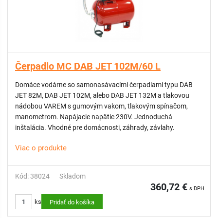
Čerpadlo MC DAB JET 102M/60 L
Domáce vodárne so samonasávacími čerpadlami typu DAB
JET 82M, DAB JET 102M, alebo DAB JET 132M a tlakovou
nádobou VAREM s gumovým vakom, tlakovým spínačom,
manometrom. Napájacie napätie 230V. Jednoduchá
inštalácia. Vhodné pre domácnosti, záhrady, závlahy.
Viac o produkte
Kód: 38024
Skladom
360,72 €
s DPH
ks
Pridať do košíka