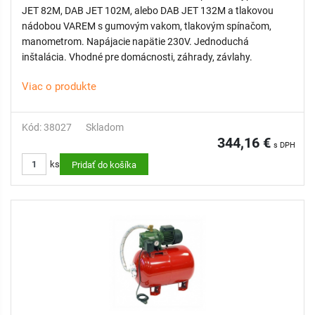
JET 82M, DAB JET 102M, alebo DAB JET 132M a tlakovou
nádobou VAREM s gumovým vakom, tlakovým spínačom,
manometrom. Napájacie napätie 230V. Jednoduchá
inštalácia. Vhodné pre domácnosti, záhrady, závlahy.
Viac o produkte
Kód: 38027
Skladom
344,16 €
s DPH
ks
Pridať do košíka