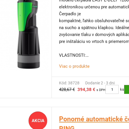
modelu čerpadla EASY E-DEEP 1200 NEW) so vstavanou in
elektronikou určenou pre automatick
Čerpadlo je
kompaktné, ľahko obsluhovateľné so
na sucho a spätnou klapkou. Ideálne
zvyšovanie tlaku v domových aplikác
pre inštaláciu vo vrtoch s priemer
VLASTNOSTI:
Vstavaná ochrana proti chodu nasu
Viac o produkte
Konštantný tlak a prietok
Mimoriadne vhodné najmä pre nádrž
aj vrty od priemeru 200 mm
Kód: 38728
Dodanie 2 - 3 dni
428,67 €
394,38 €
Snímač prietoku a snímač vody (za
ks
s DPH
pri zanesení spätnej klapky)
Jednoduchá inštalácia a používanie
Vysoká prevádzková spoľahlivosť
Zabudovaná spätná klapka
Ponorné automatické č
AKCIA
S možnosťou automatického resetu
RING