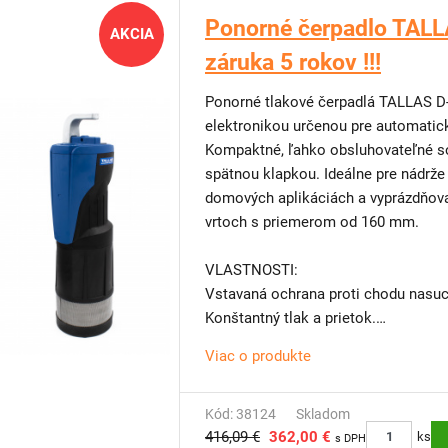
S možnosťou automatického resetu
Ponorné čerpadlo TALL
AKCIA
Dodávka vrátane prívodného kábla 
záruka 5 rokov !!!
Jemné nerezové sito zabraňujúce nas
Pre ľahšiu manipuláciu je novo vyb
Ponorné tlakové čerpadlá TALLAS D-ESUB 1200 sú so v
elektronikou určenou pre automatick
Kompaktné, ľahko obsluhovateľné s
spätnou klapkou. Ideálne pre nádrže
domových aplikáciách a vyprázdňovan
vrtoch s priemerom od 160 mm.
VLASTNOSTI:
Vstavaná ochrana proti chodu nasu
Konštantný tlak a prietok.
Mimoriadne vhodné najmä pre nádrž
Viac o produkte
aj vrty od priemeru 160mm.
Snímač prietoku a snímač vody (za
pri zanesení spätnej klapky.
Kód: 38124
Skladom
416,09 €
362,00 €
Jednoduchá inštalácia a používanie.
ks
s DPH