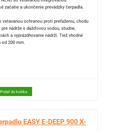
tegrovanou
é začatie a ukončenie prevádzky čerpadla.
 vstavanou ochranou proti preťaženiu, chodu
 pre nádrže s dažďovou vodou, studne,
iách a vyprázdňovanie nádrží. Tiež vhodné
om od 200 mm.
cho
e na dažďovú vodu alebo pre kopané studne
bráni chodu nasucho či samočinnému spínaniu
Pridať do košíka
erpadlo EASY E-DEEP 900 X-