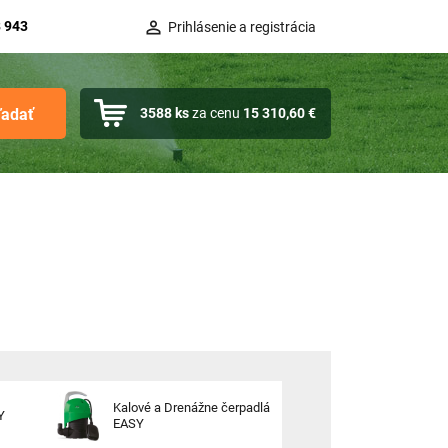
 943
Prihlásenie a registrácia
ľadať
3588
ks
za cenu
15 310,60 €
Kalové a Drenážne čerpadlá
Y
EASY