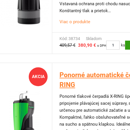
Vstavaná ochrana proti chodu nasu
Konštantný tlak a prietok
Mimoriadne vhodné najmä pre nádrž
Viac o produkte
aj vrty od priemeru 200mm
Snímač prietoku a snímač vody (za
pri zanesení spätnej klapky.
Kód: 38734
Skladom
409,57 €
380,90 €
Jednoduchá inštalácia a používanie
ks
s DPH
Vysoká prevádzková spoľahlivosť
Zabudovaná spätná klapka
S možnosťou automatického resetu
Dodávka vrátane prívodného kábla 
Ponorné automatické č
AKCIA
Jemné nerezové sito zabraňujúce nas
RING
Pre ľahšiu manipuláciu je novo vyb
Ponorné tlakové čerpadlá X-RING špeciálna verzia s nerezovým prstencom pre
pripojenie plávajúcej sacej súpravy,
určenou pre automatické začatie a 
Kompaktné, ľahko obsluhovateľné so
na sucho a spätnou klapkou. Ideálne