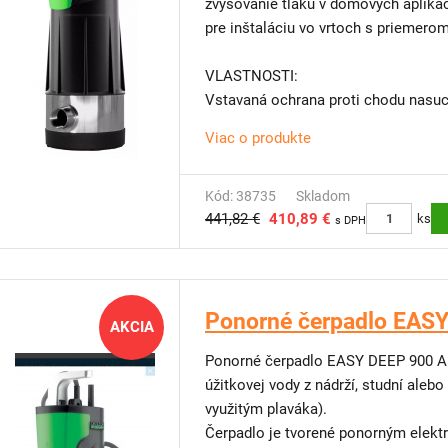
zvyšovanie tlaku v domových aplikác
pre inštaláciu vo vrtoch s priemero
VLASTNOSTI:
Vstavaná ochrana proti chodu nasu
Konštantný tlak a prietok
Viac o produkte
Mimoriadne vhodné najmä pre nádrž
aj vrty od priemeru 200mm
Snímač prietoku a snímač vody (za
Kód: 38735
Skladom
441,82 €
410,89 €
pri zanesení spätnej klapky
ks
s DPH
Jednoduchá inštalácia a používanie
Vysoká prevádzková spoľahlivosť
Zabudovaná spätná klapka
S možnosťou automatického resetu
Ponorné čerpadlo EAS
AKCIA
Dodávka vrátane prívodného kábla 
Ponorné čerpadlo EASY DEEP 900 A je
Jemné nerezové sito zabraňujúce nas
úžitkovej vody z nádrží, studní ale
Pre ľahšiu manipuláciu je novo vyb
využitým plaváka).
Čerpadlo je tvorené ponorným elek