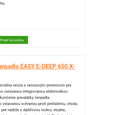
cho.
e na dažďovú vodu alebo pre kopané studne
bráni chodu nasucho či samočinnému spínaniu
Pridať do košíka
15m a zvesného lanka 15m
erpadlo EASY E-DEEP 650 X-
atiu väčších nečistôt.
avené praktickým držadlom.
 so vstavanou integrovanou elektronikou
ukončenie prevádzky čerpadla.
 vstavanou ochranou proti preťaženiu, chodu
 pre nádrže s dažďovou vodou, studne,