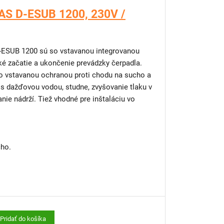
AS D-ESUB 1200, 230V /
15m a zvesného lanka 15m
atiu väčších nečistôt.
avené praktickým držadlom.
stavanou integrovanou
é začatie a ukončenie prevádzky čerpadla.
o vstavanou ochranou proti chodu na sucho a
 s dažďovou vodou, studne, zvyšovanie tlaku v
ie nádrží. Tiež vhodné pre inštaláciu vo
cho.
e na dažďovú vodu alebo pre kopané studne
bráni chodu nasucho či samočinnému spínaniu
Pridať do košíka