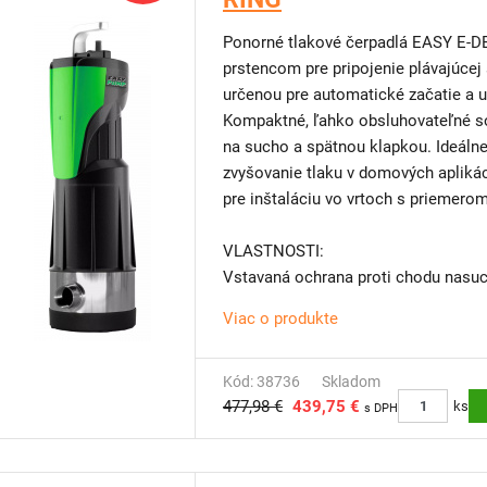
Dodávka vrátane prívodného kábla 
Jemné nerezové sito zabraňujúce na
Ponorné tlakové čerpadlá EASY E-DEEP 900 X-RING špeci
Pre ľahšiu manipuláciu je novo vyb
prstencom pre pripojenie plávajúcej sacej súpravy, so 
určenou pre automatické začatie a 
Kompaktné, ľahko obsluhovateľné so
na sucho a spätnou klapkou. Ideálne
zvyšovanie tlaku v domových aplikác
pre inštaláciu vo vrtoch s priemer
VLASTNOSTI:
Vstavaná ochrana proti chodu nasu
Konštantný tlak a prietok
Viac o produkte
Mimoriadne vhodné najmä pre nádrž
aj vrty od priemeru 200mm
Snímač prietoku a snímač vody (za
Kód: 38736
Skladom
477,98 €
439,75 €
pri zanesení spätnej klapky
ks
s DPH
Jednoduchá inštalácia a používanie
Vysoká prevádzková spoľahlivosť
Zabudovaná spätná klapka