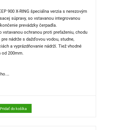
15m a zvesného lanka 15m
satiu väčších nečistôt
álna verzia s nerezovým
avené praktickým držadlom.
vstavanou integrovanou
ukončenie prevádzky čerpadla.
 vstavanou ochranou proti preťaženiu, chodu
 pre nádrže s dažďovou vodou, studne,
iách a vyprázdňovanie nádrží. Tiež vhodné
om od 200mm.
cho.
e na dažďovú vodu alebo pre kopané studne
bráni chodu nasucho či samočinnému spínaniu
Pridať do košíka