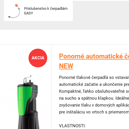
Príslušenstvo k čerpadlám
EASY
Ponorné automatické č
AKCIA
NEW
Ponorné tlakové čerpadlá so vstava
automatické začatie a ukončenie pr
Kompaktné, ľahko obsluhovateľné so
na sucho a spätnou klapkou. Ideálne
zvyšovanie tlaku v domových aplikác
pre inštaláciu vo vrtoch s priemero
VLASTNOSTI: