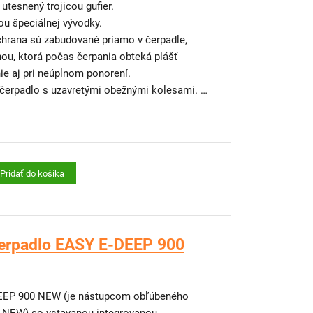
utesnený trojicou gufier.
u špeciálnej vývodky.
hrana sú zabudované priamo v čerpadle,
ou, ktorá počas čerpania obteká plášť
ie aj pri neúplnom ponorení.
é čerpadlo s uzavretými obežnými kolesami.
m plavákovým spínačom.
pomocou plavákového úchytu.
cu 1" alebo 3/4" so spätnou klapkou. Po
útorný 1" závit.
Pridať do košíka
verzálnej hadicovej prípojky.
erpadlo EASY E-DEEP 900
DEEP 900 NEW (je nástupcom obľúbeného