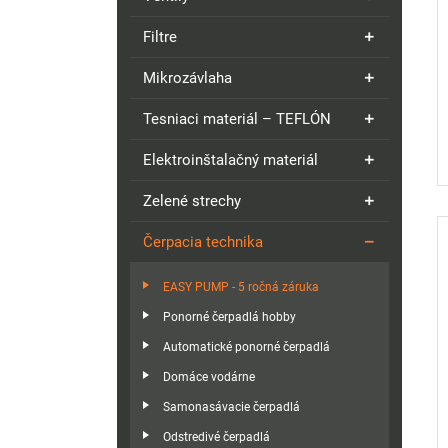
Filtre
Mikrozávlaha
Tesniaci materiál – TEFLÓN
Elektroinštalačný materiál
Zelené strechy
Čerpacia technika
EASY PUMP - 5 ročná záruka
Ponorné čerpadlá hobby
Automatické ponorné čerpadlá
Domáce vodárne
Samonasávacie čerpadlá
Odstredivé čerpadlá