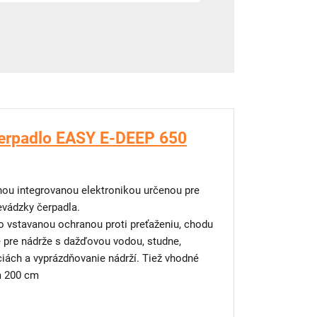
erpadlo EASY E-DEEP 650
nou integrovanou elektronikou určenou pre
evádzky čerpadla.
 vstavanou ochranou proti preťaženiu, chodu
 pre nádrže s dažďovou vodou, studne,
iách a vyprázdňovanie nádrží. Tiež vhodné
m 200 cm