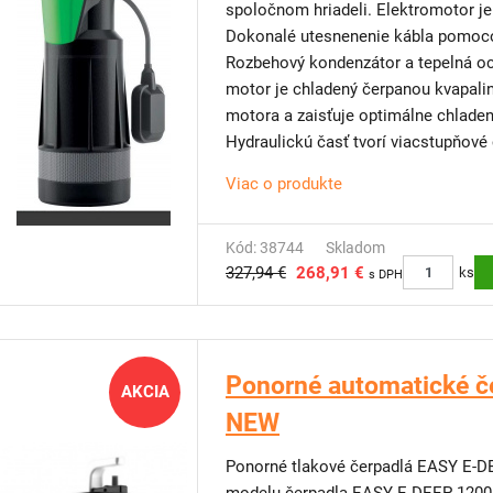
spoločnom hriadeli. Elektromotor je 
Dokonalé utesnenenie kábla pomoco
Rozbehový kondenzátor a tepelná oc
motor je chladený čerpanou kvapalin
motora a zaisťuje optimálne chladen
Hydraulickú časť tvorí viacstupňov
Dodáva sa s 15m káblom a vlastný
Viac o produkte
Polohu plaváka je možné nastaviť 
Kombinované výtlačné hrdlo pre hadi
demontáži je možné využiť kovový vn
Kód: 38744
Skladom
327,94 €
268,91 €
Závesné lanko 15m.
ks
s DPH
Dodanie vrátane spätnej klapky a uni
Tri výkonové verzie.
Ponorné automatické č
AKCIA
NEW
Ponorné tlakové čerpadlá EASY E-