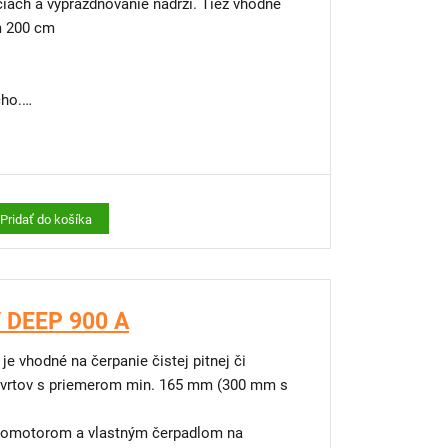
iách a vyprázdňovanie nádrží. Tiež vhodné
m 200 cm
cho.
e na dažďovú vodu alebo pre kopané studne
bráni chodu nasucho či samočinnému spínaniu
Pridať do košíka
Y DEEP 900 A
15m a zvesného lanka 15m
 vhodné na čerpanie čistej pitnej či
atiu väčších nečistôt.
bo vrtov s priemerom min. 165 mm (300 mm s
avené praktickým držadlom.
tromotorom a vlastným čerpadlom na