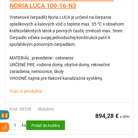
NORIA LUCA 100-16-N3
Vretenové čerpadlO Noria LUCA je určené na čerpanie
splaškových a kalových vôd o teplote max. 35 °C s obsahom
krátkovláknitých látok a pevných častíc zrnitosti max. 5mm.
Čerpadlo vďaka svojej jednoduchej konštrukcii patrí k
spoľahlivým ponorným čerpadlám.
MATERIÁL: prevedenie - celonerez
URČENÉ PRE: rodinné domy, obytné domy, rekreačné
zariadenia, nemocnice, školy
VHODNÉ najmä pre tlakové kanalizačné systémy.
Viac o produkte
Kód: 38338
Skladom
894,28 €
s DPH
ks
Pridať do košíka