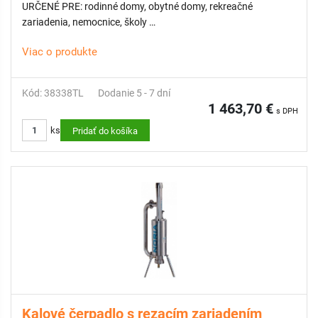
URČENÉ PRE: rodinné domy, obytné domy, rekreačné
zariadenia, nemocnice, školy
VHODNÉ najmä pre tlakové kanalizačné systémy.
Viac o produkte
Kód: 38338TL
Dodanie 5 - 7 dní
1 463,70 €
s DPH
ks
Pridať do košíka
Kalové čerpadlo s rezacím zariadením