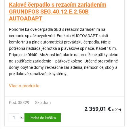
Kalové čerpadlo s rezacím zariadením
GRUNDFOS SEG.40.12.E.2.50B
AUTOADAPT
Ponorné kalové čerpadlá SEG s rezacím zariadením na
čerpanie splaškových vôd. Funkcia AUOTOADAPT zaistí
komfortnú a plne automatickú prevádzku čerpadla. Nie je
potrebná riadiaca jednotka a plavákové spínače. Kábel 10 m.
Pripojenie DN40. Možnosť inštalácie na predĺžené pätky alebo
na spúšťacie zariadenie – pätkové koleno. Určené pre rodinné
domy, obytné domy, rekreačné zariadenia, nemocnice, školy a
pre tlakové kanalizačné systémy.
Viac o produkte
Kód: 38329
Skladom
2 359,01 €
s DPH
ks
Pridať do košíka