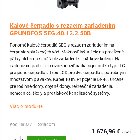
Kalové čerpadlo s rezacím zariadením
GRUNDFOS SEG.40.12.2.50B
Ponorné kalové čerpadlá SEG s rezacím zariadením na
čerpanie splaškových vôd. Možnosť inštalácie na predĺžené
pätky alebo na spúšťacie zariadenie – pätkové koleno. Na
riadenie čerpadiel je možné použiť riadiacu jednotku typu LC
pre jedno čerpadlo a typu LCD pre dve čerpadlá s potrebným
množstvom plavákov. Kábel 10 m. Pripojenie DN40. Určené
pre rodinné domy, obytné domy, rekreačné zariadenia,
nemocnice, školy a pre tlakové kanalizačné systémy.
Viac o produkte
Kód: 38327
Skladom
1 676,96 €
s DPH