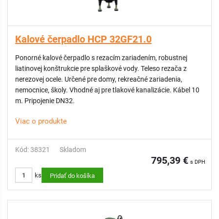
Kalové čerpadlo HCP 32GF21.0
Ponorné kalové čerpadlo s rezacím zariadením, robustnej
liatinovej konštrukcie pre splaškové vody. Teleso rezača z
nerezovej ocele. Určené pre domy, rekreačné zariadenia,
nemocnice, školy. Vhodné aj pre tlakové kanalizácie. Kábel 10
m. Pripojenie DN32.
Viac o produkte
Kód: 38321
Skladom
795,39 €
s DPH
ks
Pridať do košíka