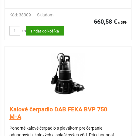
Kód: 38309
Skladom
660,58 €
s DPH
ks
Pridať do košíka
Kalové čerpadlo DAB FEKA BVP 750
M-A
Ponorné kalové čerpadlo s plavákom pre čerpanie
odpadových, kalových a splaškových vôd. Priechodnosť