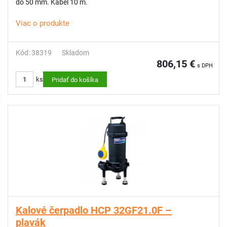
do 50 mm. Kábel 10 m.
Viac o produkte
Kód: 38319
Skladom
806,15 €
s DPH
ks
Pridať do košíka
Kalové čerpadlo HCP 32GF21.0F –
plavák