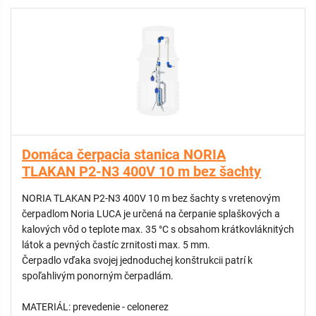
Domáca čerpacia stanica NORIA
TLAKAN P2-N3 400V 10 m bez šachty
NORIA TLAKAN P2-N3 400V 10 m bez šachty s vretenovým
čerpadlom Noria LUCA je určená na čerpanie splaškových a
kalových vôd o teplote max. 35 °C s obsahom krátkovláknitých
látok a pevných častíc zrnitosti max. 5 mm.
Čerpadlo vďaka svojej jednoduchej konštrukcii patrí k
spoľahlivým ponorným čerpadlám.
MATERIÁL: prevedenie - celonerez