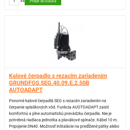
ks
Pridať do košíka
Kalové čerpadlo s rezacím zariadením
GRUNDFOS SEG.40.09.E.2.50B
AUTOADAPT
Ponorné kalové čerpadlá SEG s rezacím zariadením na
čerpanie splaškových vôd. Funkcia AUOTOADAPT zaistí
komfortnú a plne automatickú prevádzku čerpadla. Nie je
potrebná riadiaca jednotka a plavákové spínače. Kábel 10 m.
Pripojenie DN40. Možnosť inštalácie na predĺžené pätky alebo