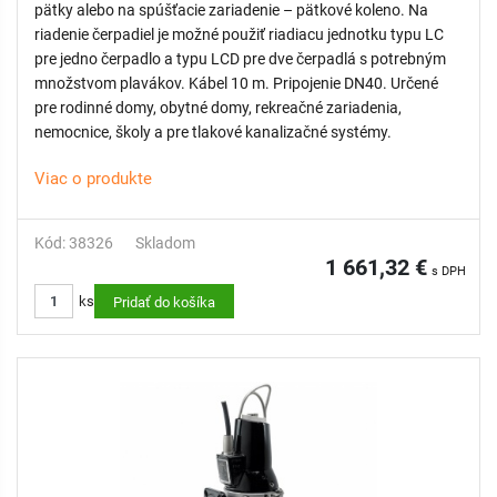
pätky alebo na spúšťacie zariadenie – pätkové koleno. Na
riadenie čerpadiel je možné použiť riadiacu jednotku typu LC
pre jedno čerpadlo a typu LCD pre dve čerpadlá s potrebným
množstvom plavákov. Kábel 10 m. Pripojenie DN40. Určené
pre rodinné domy, obytné domy, rekreačné zariadenia,
nemocnice, školy a pre tlakové kanalizačné systémy.
Viac o produkte
Kód: 38326
Skladom
1 661,32 €
s DPH
ks
Pridať do košíka