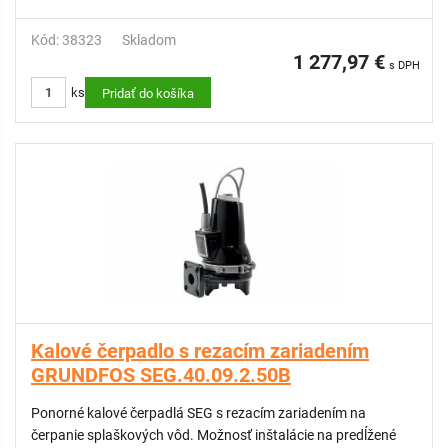
Kód: 38323
Skladom
1 277,97 €
s DPH
ks
Pridať do košíka
Kalové čerpadlo s rezacím zariadením
GRUNDFOS SEG.40.09.2.50B
Ponorné kalové čerpadlá SEG s rezacím zariadením na
čerpanie splaškových vôd. Možnosť inštalácie na predĺžené