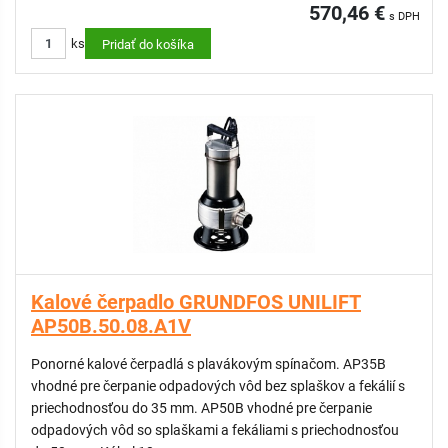
570,46 €
s DPH
ks
Pridať do košíka
Kalové čerpadlo GRUNDFOS UNILIFT
AP50B.50.08.A1V
Ponorné kalové čerpadlá s plavákovým spínačom. AP35B
vhodné pre čerpanie odpadových vôd bez splaškov a fekálií s
priechodnosťou do 35 mm. AP50B vhodné pre čerpanie
odpadových vôd so splaškami a fekáliami s priechodnosťou