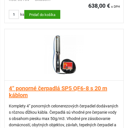
638,00 €
s DPH
ks
Pridať do košíka
4“ ponorné čerpadlá SP5 QF6-8 s 20 m
káblom
Komplety 4“ ponorných celonerezových čerpadiel dodávaných
s rôznou dĺžkou kábla. Čerpadlá sú vhodné pre čerpanie vody
s obsahom piesku max 50g/m3. Vhodné pre zásobovanie
domácností, obytných objektov, závlah, tepelných čerpadiel a