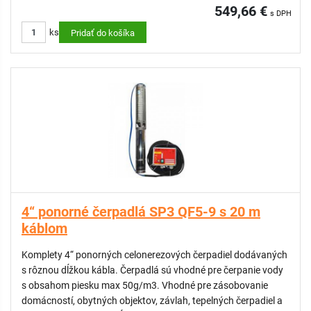
549,66 €
s DPH
ks
Pridať do košíka
4“ ponorné čerpadlá SP3 QF5-9 s 20 m
káblom
Komplety 4“ ponorných celonerezových čerpadiel dodávaných
s rôznou dĺžkou kábla. Čerpadlá sú vhodné pre čerpanie vody
s obsahom piesku max 50g/m3. Vhodné pre zásobovanie
domácností, obytných objektov, závlah, tepelných čerpadiel a