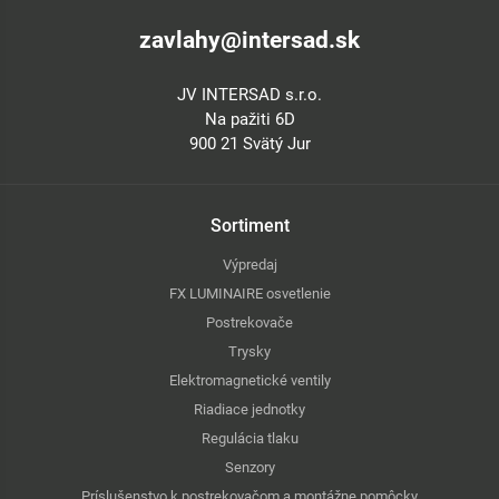
zavlahy@intersad.sk
JV INTERSAD s.r.o.
Na pažiti 6D
900 21 Svätý Jur
Sortiment
Výpredaj
FX LUMINAIRE osvetlenie
Postrekovače
Trysky
Elektromagnetické ventily
Riadiace jednotky
Regulácia tlaku
Senzory
Príslušenstvo k postrekovačom a montážne pomôcky