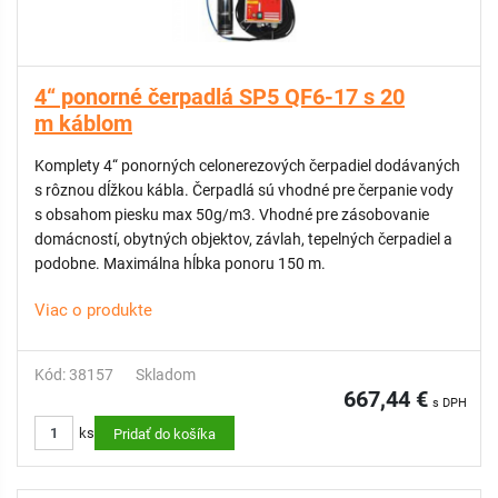
4“ ponorné čerpadlá SP5 QF6-17 s 20
m káblom
Komplety 4“ ponorných celonerezových čerpadiel dodávaných
s rôznou dĺžkou kábla. Čerpadlá sú vhodné pre čerpanie vody
s obsahom piesku max 50g/m3. Vhodné pre zásobovanie
domácností, obytných objektov, závlah, tepelných čerpadiel a
podobne. Maximálna hĺbka ponoru 150 m.
Viac o produkte
Kód: 38157
Skladom
667,44 €
s DPH
ks
Pridať do košíka