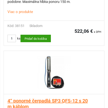
podobne. Maximálna hĺbka ponoru 150 m.
Viac o produkte
Kód: 38151
Skladom
522,06 €
s DPH
ks
Pridať do košíka
4“ ponorné čerpadlá SP3 QF5-12 s 20
m káblom