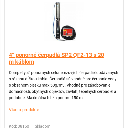
4“ ponorné čerpadlá SP2 QF2-13 s 20
m káblom
Komplety 4“ ponorných celonerezových čerpadiel dodávaných
s rôznou dĺžkou kábla. Čerpadlá sú vhodné pre čerpanie vody
s obsahom piesku max 50g/m3. Vhodné pre zásobovanie
domácností, obytných objektov, závlah, tepelných čerpadiel a
podobne. Maximálna hĺbka ponoru 150 m.
Viac o produkte
Kód: 38150
Skladom