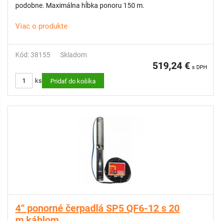
podobne. Maximálna hĺbka ponoru 150 m.
Viac o produkte
Kód: 38155
Skladom
519,24 €
s DPH
ks
Pridať do košíka
4“ ponorné čerpadlá SP5 QF6-12 s 20
m káblom