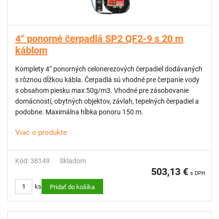
4“ ponorné čerpadlá SP2 QF2-9 s 20 m
káblom
Komplety 4“ ponorných celonerezových čerpadiel dodávaných
s rôznou dĺžkou kábla. Čerpadlá sú vhodné pre čerpanie vody
s obsahom piesku max 50g/m3. Vhodné pre zásobovanie
domácností, obytných objektov, závlah, tepelných čerpadiel a
podobne. Maximálna hĺbka ponoru 150 m.
Viac o produkte
Kód: 38149
Skladom
503,13 €
s DPH
ks
Pridať do košíka