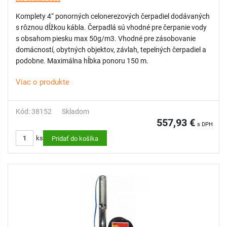
Komplety 4“ ponorných celonerezových čerpadiel dodávaných
s rôznou dĺžkou kábla. Čerpadlá sú vhodné pre čerpanie vody
s obsahom piesku max 50g/m3. Vhodné pre zásobovanie
domácností, obytných objektov, závlah, tepelných čerpadiel a
podobne. Maximálna hĺbka ponoru 150 m.
Viac o produkte
Kód: 38152
Skladom
557,93 €
s DPH
ks
Pridať do košíka