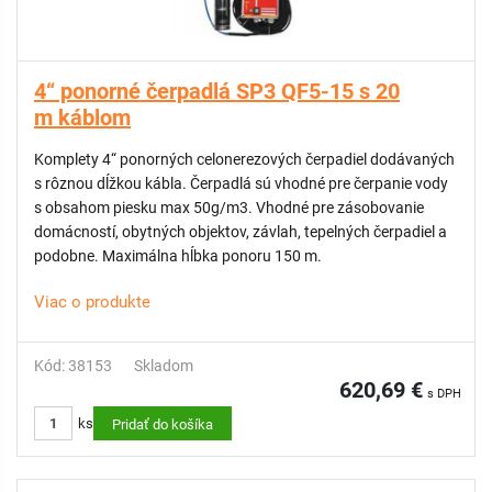
4“ ponorné čerpadlá SP3 QF5-15 s 20
m káblom
Komplety 4“ ponorných celonerezových čerpadiel dodávaných
s rôznou dĺžkou kábla. Čerpadlá sú vhodné pre čerpanie vody
s obsahom piesku max 50g/m3. Vhodné pre zásobovanie
domácností, obytných objektov, závlah, tepelných čerpadiel a
podobne. Maximálna hĺbka ponoru 150 m.
Viac o produkte
Kód: 38153
Skladom
620,69 €
s DPH
ks
Pridať do košíka