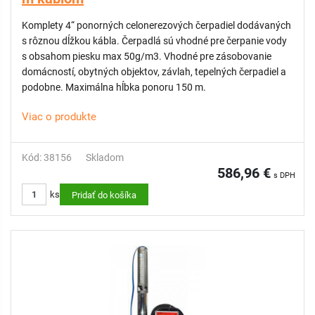
Komplety 4“ ponorných celonerezových čerpadiel dodávaných
s rôznou dĺžkou kábla. Čerpadlá sú vhodné pre čerpanie vody
s obsahom piesku max 50g/m3. Vhodné pre zásobovanie
domácností, obytných objektov, závlah, tepelných čerpadiel a
podobne. Maximálna hĺbka ponoru 150 m.
Viac o produkte
Kód: 38156
Skladom
586,96 €
s DPH
ks
Pridať do košíka