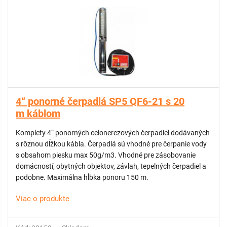
4“ ponorné čerpadlá SP5 QF6-21 s 20
m káblom
Komplety 4“ ponorných celonerezových čerpadiel dodávaných
s rôznou dĺžkou kábla. Čerpadlá sú vhodné pre čerpanie vody
s obsahom piesku max 50g/m3. Vhodné pre zásobovanie
domácností, obytných objektov, závlah, tepelných čerpadiel a
podobne. Maximálna hĺbka ponoru 150 m.
Viac o produkte