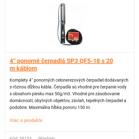
4“ ponorné čerpadlá SP3 QF5-18 s 20
m káblom
Komplety 4“ ponorných celonerezových čerpadiel dodávaných
s rôznou dĺžkou kábla. Čerpadlá sú vhodné pre čerpanie vody
s obsahom piesku max 50g/m3. Vhodné pre zásobovanie
domácností, obytných objektov, závlah, tepelných čerpadiel a
podobne. Maximálna hĺbka ponoru 150 m.
Viac o produkte
Kód: 38154
Skladom