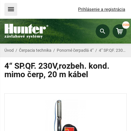
Prihlásenie a registrácia
3588
Úvod
/
Čerpacia technika
/
Ponorné čerpadlá 4“
/
4“ SP.QF. 230V,rozbeh. kond. mimo čerp, 20 m kábel
4“ SP.QF. 230V,rozbeh. kond.
mimo čerp, 20 m kábel