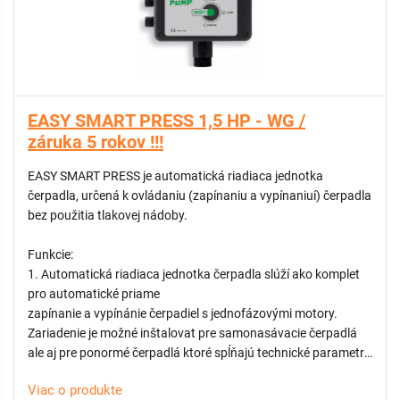
FUNKCIE:
ZVISLEJ POLOHE.
Multifunkčný digitálny displej pre zobrazenie:
aktuálneho výstupného tlaku
odoberaného prúdu čerpadla
nastavených parametrov
EASY SMART PRESS 1,5 HP - WG /
LED indikácia stavu:
záruka 5 rokov !!!
Žltá LED – prítomnosť napájania
Zelená LED – čerpadlo v prevádzke
EASY SMART PRESS je automatická riadiaca jednotka
Červená LED – porucha / alarm
čerpadla, určená k ovládaniu (zapínaniu a vypínaniuí) čerpadla
Ovládací panel s tlačidlami pre jednoduché nastavenie funkcií
bez použitia tlakovej nádoby.
Hydraulické pripojenia G1”
Výkonové relé pre čerpadlá do 2,2 kW / 3 HP
Funkcie:
Manuálne nastavenie výstupného tlaku s vizuálnym
1. Automatická riadiaca jednotka čerpadla slúží ako komplet
indikátorom
pro automatické priame
Digitálne nastaviteľný zapínací tlak
zapínanie a vypínánie čerpadiel s jednofázovými motory.
Integrovaný tlakový senzor
Zariadenie je možné inštalovat pre samonasávacie čerpadlá
Integrovaný prietokový senzor
ale aj pre ponormé čerpadlá ktoré spĺňajú technické parametre
Funkcia ART (Automatic Reset Test): V prípade ochrany proti
jednotky Smart Press.
chodu nasucho sa zariadenie v pravidelných intervaloch
Viac o produkte