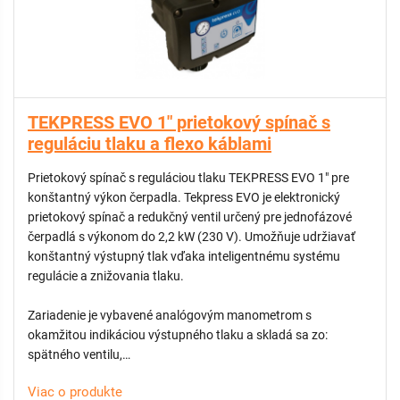
TEKPRESS EVO 1" prietokový spínač s
reguláciu tlaku a flexo káblami
Prietokový spínač s reguláciou tlaku TEKPRESS EVO 1" pre
konštantný výkon čerpadla. Tekpress EVO je elektronický
prietokový spínač a redukčný ventil určený pre jednofázové
čerpadlá s výkonom do 2,2 kW (230 V). Umožňuje udržiavať
konštantný výstupný tlak vďaka inteligentnému systému
regulácie a znižovania tlaku.
Zariadenie je vybavené analógovým manometrom s
okamžitou indikáciou výstupného tlaku a skladá sa zo:
spätného ventilu,
prietokového senzora,
Viac o produkte
membrány,