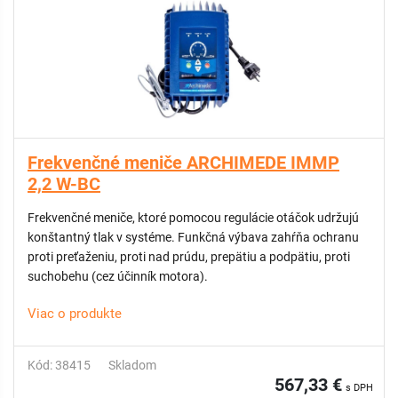
Frekvenčné meniče ARCHIMEDE IMMP
2,2 W-BC
Frekvenčné meniče, ktoré pomocou regulácie otáčok udržujú
konštantný tlak v systéme. Funkčná výbava zahŕňa ochranu
proti preťaženiu, proti nad prúdu, prepätiu a podpätiu, proti
suchobehu (cez účinník motora).
Viac o produkte
Kód: 38415
Skladom
567,33 €
s DPH