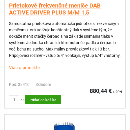
Prietokové frekvenčné meniče DAB
ACTIVE DRIVER PLUS M/M 1,5
Samostatná prietoková automatická jednotka s frekvenčným
meničom ktorá udržuje konštantný tlak v systéme tým, že
dokáže meniť otáčky čerpadla na základe snímania tlaku v
systéme. Jednotka chráni elektromotor čerpadla a čerpadlo
voči behu na sucho. Maximálny prevádzkový tlak 13 bar.
Pripojovací rozmer - vstup 5/4“ vonkajší, výstup 6/4“ vnútorný.
Viac o produkte
Kód: 38410
Skladom
880,44 €
s DPH
ks
Pridať do košíka