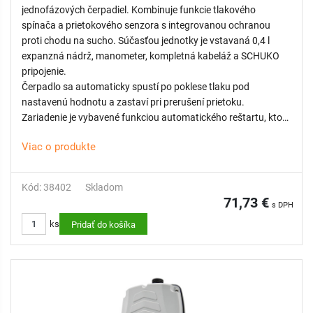
jednofázových čerpadiel. Kombinuje funkcie tlakového
spínača a prietokového senzora s integrovanou ochranou
proti chodu na sucho. Súčasťou jednotky je vstavaná 0,4 l
expanzná nádrž, manometer, kompletná kabeláž a SCHUKO
pripojenie.
Čerpadlo sa automaticky spustí po poklese tlaku pod
nastavenú hodnotu a zastaví pri prerušení prietoku.
Zariadenie je vybavené funkciou automatického reštartu, ktorá
po výpadku vody znova aktivuje čerpadlo po prednastavenom
Viac o produkte
čase.
VLASTNOSTI:
Kód: 38402
Skladom
71,73 €
s DPH
Integrovaná expanzná nádrž 0,4 l – znižuje tlakové rázy a
ks
minimalizuje časté spínanie čerpadla pri drobných únikoch
Pridať do košíka
vody.
Funkcia automatického reštartu – model T automaticky
reštartuje čerpadlo po výpadku vody.
Zabudovaný manometer – model M umožňuje okamžitú
kontrolu tlaku v systéme.