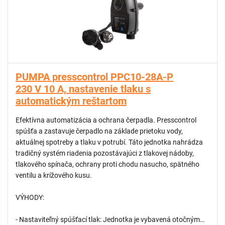
Inštalačný tip: Pre správnu funkciu musí byť jednotka
namontovaná vo vertikálnej polohe tak, aby šípky smeru toku
na telese smerovali nahor. Medzi čerpadlom a jednotkou PM
START sa nesmú nachádzať žiadne odberné miesta.
PUMPA presscontrol PPC10-28A-P
230 V 10 A, nastavenie tlaku s
automatickým reštartom
Efektívna automatizácia a ochrana čerpadla. Presscontrol
spúšťa a zastavuje čerpadlo na základe prietoku vody,
aktuálnej spotreby a tlaku v potrubí. Táto jednotka nahrádza
tradičný systém riadenia pozostávajúci z tlakovej nádoby,
tlakového spínača, ochrany proti chodu nasucho, spätného
ventilu a krížového kusu.
VÝHODY:
- Nastaviteľný spúšťací tlak: Jednotka je vybavená otočným