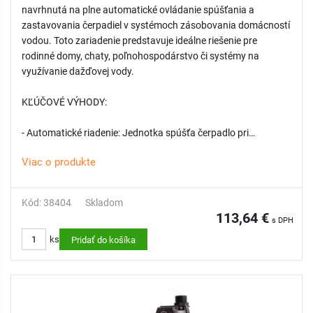
navrhnutá na plne automatické ovládanie spúšťania a
zastavovania čerpadiel v systémoch zásobovania domácností
vodou. Toto zariadenie predstavuje ideálne riešenie pre
rodinné domy, chaty, poľnohospodárstvo či systémy na
využívanie dažďovej vody.
KĽÚČOVÉ VÝHODY:
- Automatické riadenie: Jednotka spúšťa čerpadlo pri
dosiahnutí zapínacieho tlaku 2,2 baru a udržiava ho v chode,
Viac o produkte
kým trvá odber vody a je prítomný dostatočný prietok.
- Ochrana proti chodu nasucho: Integrovaný snímač
automaticky zastaví čerpadlo v prípade nedostatku vody, čím
Kód: 38404
Skladom
predchádza jeho prehriatiu a mechanickému poškodeniu.
113,64 €
s DPH
- Auto-Restart: V prípade výpadku elektrickej energie alebo
ks
dočasného prerušenia prevádzky sa zariadenie po obnovení
Pridať do košíka
napájania automaticky vráti do pracovného režimu.
- Integrovaná spätná klapka: Zariadenie obsahuje zabudovaný
spätný ventil, ktorý zjednodušuje inštaláciu a chráni systém.