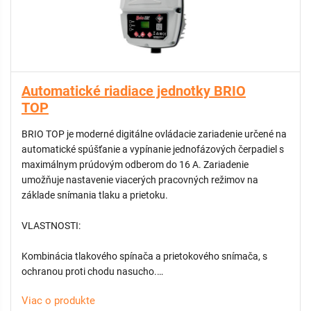
Spoľahlivá ochrana proti chodu na sucho – automatické
zastavenie čerpadla pri strate prietoku.
Spínací tlak nastaviteľný od 1 do 3,5 bar (z výroby nastavené
na 1,5 bar).
Univerzálna montáž – vhodné pre horizontálnu aj vertikálnu
polohu.
Automatické riadiace jednotky BRIO
Vhodné pre automatické závlahové systémy.
TOP
BRIO TOP je moderné digitálne ovládacie zariadenie určené na
automatické spúšťanie a vypínanie jednofázových čerpadiel s
maximálnym prúdovým odberom do 16 A. Zariadenie
umožňuje nastavenie viacerých pracovných režimov na
základe snímania tlaku a prietoku.
VLASTNOSTI:
Kombinácia tlakového spínača a prietokového snímača, s
ochranou proti chodu nasucho.
Digitálny displej na zobrazovanie tlaku, chybových hlásení a
Viac o produkte
LED signalizácia prevádzkových stavov.