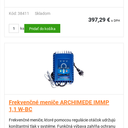
Kód: 38411
Skladom
397,29 €
s DPH
ks
Pridať do košíka
Frekvenčné meniče ARCHIMEDE IMMP
1,1 W-BC
Frekvenčné meniče, ktoré pomocou regulácie otáčok udržujú
konštantný tlak v systéme. Funkčná výbava zahŕňa ochranu