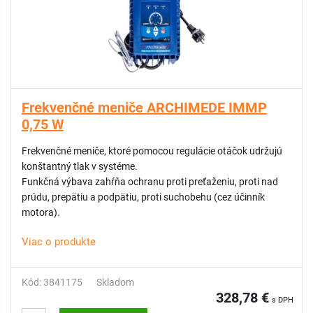
Frekvenčné meniče ARCHIMEDE IMMP
0,75 W
Frekvenčné meniče, ktoré pomocou regulácie otáčok udržujú
konštantný tlak v systéme.
Funkčná výbava zahŕňa ochranu proti preťaženiu, proti nad
prúdu, prepätiu a podpätiu, proti suchobehu (cez účinník
motora).
Viac o produkte
Kód: 3841175
Skladom
328,78 €
s DPH