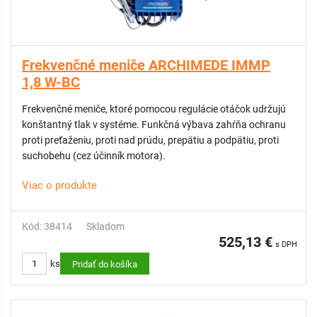
Frekvenčné meniče ARCHIMEDE IMMP
1,8 W-BC
Frekvenčné meniče, ktoré pomocou regulácie otáčok udržujú
konštantný tlak v systéme. Funkčná výbava zahŕňa ochranu
proti preťaženiu, proti nad prúdu, prepätiu a podpätiu, proti
suchobehu (cez účinník motora).
Viac o produkte
Kód: 38414
Skladom
525,13 €
s DPH
ks
Pridať do košíka