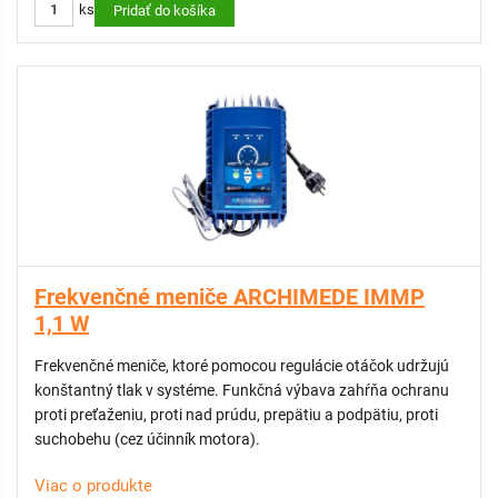
ks
Pridať do košíka
Frekvenčné meniče ARCHIMEDE IMMP
1,1 W
Frekvenčné meniče, ktoré pomocou regulácie otáčok udržujú
konštantný tlak v systéme. Funkčná výbava zahŕňa ochranu
proti preťaženiu, proti nad prúdu, prepätiu a podpätiu, proti
suchobehu (cez účinník motora).
Viac o produkte