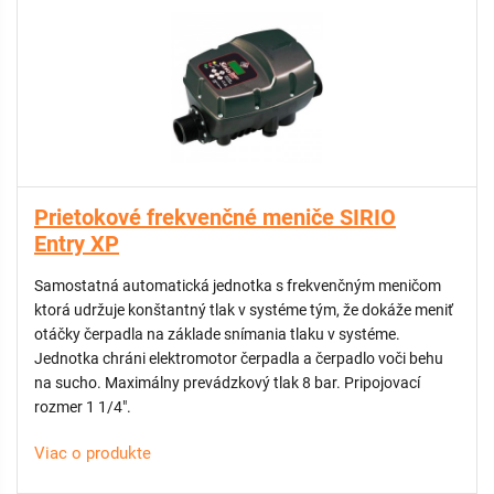
- programovateľný vstup a výstup pre rôzne funkcie (aktivácia,
dvojaká nastavená hodnota, chyba, konfigurácia
hlavnej/podriadenej jednotky)
- viacjazyčný displej so 16 znakmi
- Wi-Fi zapojenie zo smartfónu (voliteľné)
- frekvenčný menič je vybavený pripojovacím káblom (zásuvka
a zástrčka)
POUŽITIE:
Prietokové frekvenčné meniče SIRIO
- ochrana čerpadla a ovládanie povrchových a ponorných
Entry XP
jednofázových čerpadiel
- regulácia na konštantný tlak v systéme
Samostatná automatická jednotka s frekvenčným meničom
- zvyšovanie tlaku v systéme
ktorá udržuje konštantný tlak v systéme tým, že dokáže meniť
- zavlažovanie a automatické závlahy
otáčky čerpadla na základe snímania tlaku v systéme.
- pre domáce vodárne
Jednotka chráni elektromotor čerpadla a čerpadlo voči behu
- ideálne pre komplexné ovládanie rozvodov vody v rodinných
na sucho. Maximálny prevádzkový tlak 8 bar. Pripojovací
domoch (dom aj záhrada)
rozmer 1 1/4".
- priemyselné použitie vo všetkých typoch prevádzok
- 1x230/10,5A , alebo 3x230V/9,7A
Viac o produkte