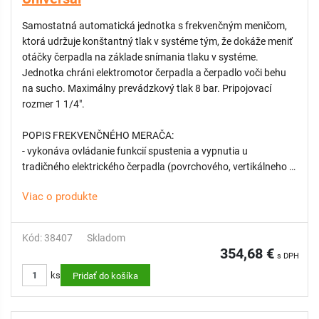
klapka.
Samostatná automatická jednotka s frekvenčným meničom,
ktorá udržuje konštantný tlak v systéme tým, že dokáže meniť
otáčky čerpadla na základe snímania tlaku v systéme.
Jednotka chráni elektromotor čerpadla a čerpadlo voči behu
na sucho. Maximálny prevádzkový tlak 8 bar. Pripojovací
rozmer 1 1/4".
POPIS FREKVENČNÉHO MERAČA:
- vykonáva ovládanie funkcií spustenia a vypnutia u
tradičného elektrického čerpadla (povrchového, vertikálneho a
ponorného) a vykonáva moduláciu otáčok motora podľa
Viac o produkte
požiadavky na vodu zo systému
- zabudovaný tlakový prevodník
- ochrana proti chodu na sucho
Kód: 38407
Skladom
- automatické resetovanie v prípade chodu na sucho
354,68 €
s DPH
- ochrana proti únikom, pretlaku, prehrievaniu, blokácii rotora a
ks
abnormálnemu stavu napájania
Pridať do košíka
- kontrola nadprúdu pri motore
- digitálna indikácia tlaku, napätia, prúdu a frekvencie motora