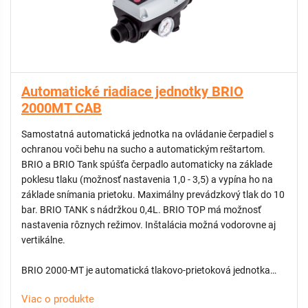
kompenzuje tlakovú stratu vznikajúcu poklesom hladiny vody
vo vrte
- kompletný systém ochrán a istenie
- PWM je možné využiť pre pitnú vodu, domácu (úžitkovú)
vodu alebo čistú vodu bez obsahu tuhých častíc či
abrazívneho materiálu
Automatické riadiace jednotky BRIO
2000MT CAB
Samostatná automatická jednotka na ovládanie čerpadiel s
ochranou voči behu na sucho a automatickým reštartom.
BRIO a BRIO Tank spúšťa čerpadlo automaticky na základe
poklesu tlaku (možnosť nastavenia 1,0 - 3,5) a vypína ho na
základe snímania prietoku. Maximálny prevádzkový tlak do 10
bar. BRIO TANK s nádržkou 0,4L. BRIO TOP má možnosť
nastavenia rôznych režimov. Inštalácia možná vodorovne aj
vertikálne.
BRIO 2000-MT je automatická tlakovo-prietoková jednotka
určená na spúšťanie a ochranu jednofázových čerpadiel.
Viac o produkte
Spája funkciu tlakového spínača a prietokového senzora,