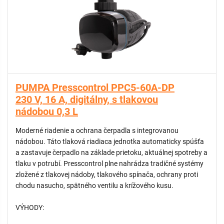
častému spúšťaniu čerpadla a nadmernému tlaku.
PUMPA Presscontrol PPC5-60A-DP
230 V, 16 A, digitálny, s tlakovou
nádobou 0,3 L
Moderné riadenie a ochrana čerpadla s integrovanou
nádobou. Táto tlaková riadiaca jednotka automaticky spúšťa
a zastavuje čerpadlo na základe prietoku, aktuálnej spotreby a
tlaku v potrubí. Presscontrol plne nahrádza tradičné systémy
zložené z tlakovej nádoby, tlakového spínača, ochrany proti
chodu nasucho, spätného ventilu a krížového kusu.
VÝHODY: