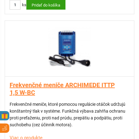
ks
Pridať do košíka
Frekvenčné meniče ARCHIMEDE ITTP
1,5 W-BC
Frekvenčné meniče, ktoré pomocou regulácie otáčok udržujú
konštantný tlak v systéme. Funkčná výbava zahŕňa ochranu
proti preťaženiu, proti nad prúdu, prepätiu a podpätiu, proti
suchobehu (cez účinník motora).
Viac o produkte