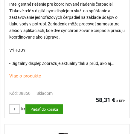
Inteligentné riešenie pre koordinované riadenie čerpadiel.
Tlakové relé s digitálnym displejom slúži na spúšťanie a
zastavovanie jednofázových čerpadiel na základe údajov o
tlaku vody v potrubí. Zariadenie môže pracovať samostatne
alebo v aplikáciách, kde dve synchronizované čerpadlá pracujú
koordinovane ako súprava.
VÝHODY:
- Digitálny displej: Zobrazuje aktuálny tlak a prúd, ako aj
nastavené hodnoty pre zapnutie a vypnutie tlaku (hodnoty v
Viac o produkte
baroch, psi a A).
- Plná nastaviteľnosť: Možnosť individuálneho nastavenia
tlaku zapnutia a vypnutia podľa potrieb systému.
Kód: 38850
Skladom
- Ochrana proti chodu nasucho: Detekcia nedostatku vody a
58,31 €
s DPH
následné opätovné spustenie chráni čerpadlá pred
ks
poškodením.
Pridať do košíka
- Automatický reštart: Jednotka vykonáva automatické
reštartovanie každých 24 hodín.
- Komplexné ochranné funkcie: Ochrana proti preťaženiu,