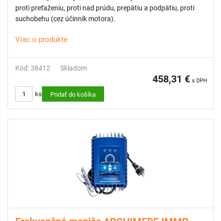
proti preťaženiu, proti nad prúdu, prepätiu a podpätiu, proti
suchobehu (cez účinník motora).
Viac o produkte
Kód: 38412
Skladom
458,31 €
s DPH
ks
Pridať do košíka