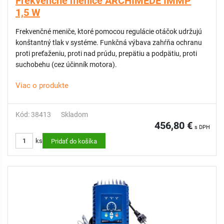
Frekvenčné meniče ARCHIMEDE IMMP
1,5 W
Frekvenčné meniče, ktoré pomocou regulácie otáčok udržujú
konštantný tlak v systéme. Funkčná výbava zahŕňa ochranu
proti preťaženiu, proti nad prúdu, prepätiu a podpätiu, proti
suchobehu (cez účinník motora).
Viac o produkte
Kód: 38413
Skladom
456,80 €
s DPH
ks
Pridať do košíka