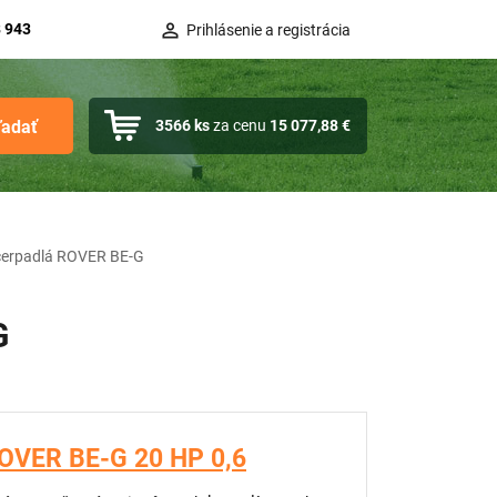
 943
Prihlásenie a registrácia
ľadať
3566
ks
za cenu
15 077,88 €
čerpadlá ROVER BE-G
G
ROVER BE-G 20 HP 0,6