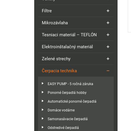
Filtre
Mikrozávlaha
Tesniaci materiál – TEFLÓN
Elektroinštalačný materiál
Zelené strechy
Čerpacia technika
EASY PUMP - 5 ročná záruka
Ponorné čerpadlá hobby
Automatické ponorné čerpadlá
Domáce vodárne
Samonasávacie čerpadlá
Odstredivé čerpadlá