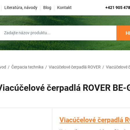
Literatúra, návody
Blog
Kontakt
+421 905 478
H
vod
/
Čerpacia technika
/
Viacúčelové čerpadlá ROVER
/
Viacúčelové 
Viacúčelové čerpadlá ROVER BE-
Viacúčelové čerpadlá 