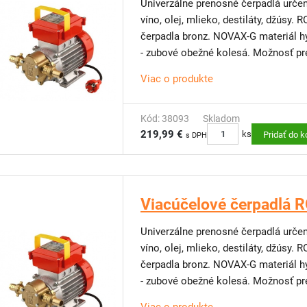
Univerzálne prenosné čerpadlá určen
víno, olej, mlieko, destiláty, džúsy.
čerpadla bronz. NOVAX-G materiál hy
- zubové obežné kolesá. Možnosť pr
Viac o produkte
Kód: 38093
Skladom
219,99 €
ks
Pridať do k
s DPH
Viacúčelové čerpadlá 
Univerzálne prenosné čerpadlá určen
víno, olej, mlieko, destiláty, džúsy.
čerpadla bronz. NOVAX-G materiál hy
- zubové obežné kolesá. Možnosť pr