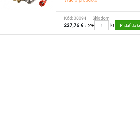
Viac o produkte
Kód: 38094
Skladom
227,76 €
ks
Pridať do k
s DPH