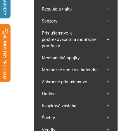
DARČEKY
Regulácia tlaku
Senzory
Príslušenstvo k
VERNOSTNÝ PROGRAM
postrekovačom a montážne
pomôcky
Mechanické spojky
Mosadzné spojky a holendre
Záhradné príslušenstvo
Hadice
Kvapková závlaha
Šachty
Ventily