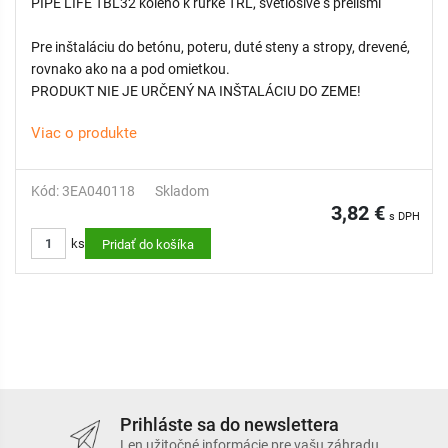
PIPE LIFE TBL32 koleno k rúrke TRL, svetlosivé s prelismi
Pre inštaláciu do betónu, poteru, duté steny a stropy, drevené,
rovnako ako na a pod omietkou.
PRODUKT NIE JE URČENÝ NA INŠTALÁCIU DO ZEME!
Viac o produkte
Kód: 3EA040118
Skladom
3,82 €
s DPH
ks
Pridať do košíka
Prihláste sa do newslettera
Len užitočné informácie pre vašu záhradu