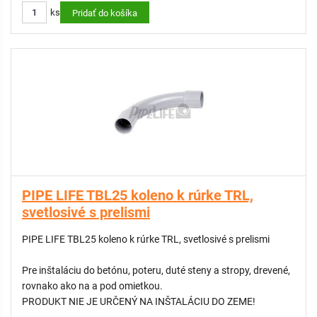
ks
Pridať do košíka
PIPE LIFE TBL25 koleno k rúrke TRL,
svetlosivé s prelismi
PIPE LIFE TBL25 koleno k rúrke TRL, svetlosivé s prelismi
Pre inštaláciu do betónu, poteru, duté steny a stropy, drevené,
rovnako ako na a pod omietkou.
PRODUKT NIE JE URČENÝ NA INŠTALÁCIU DO ZEME!