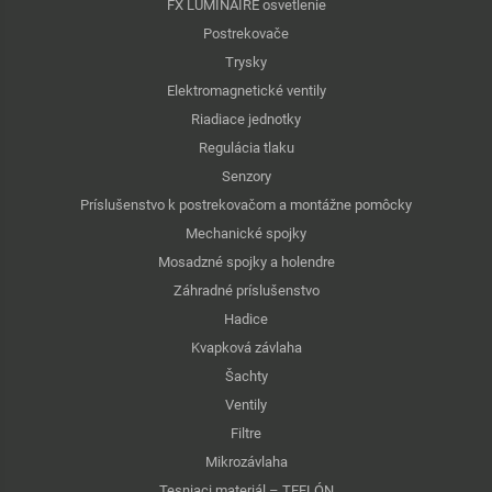
FX LUMINAIRE osvetlenie
Postrekovače
Trysky
Elektromagnetické ventily
Riadiace jednotky
Regulácia tlaku
Senzory
Príslušenstvo k postrekovačom a montážne pomôcky
Mechanické spojky
Mosadzné spojky a holendre
Záhradné príslušenstvo
Hadice
Kvapková závlaha
Šachty
Ventily
Filtre
Mikrozávlaha
Tesniaci materiál – TEFLÓN