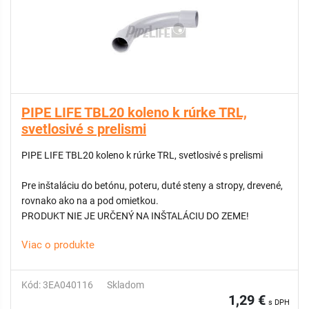
PIPE LIFE TBL20 koleno k rúrke TRL,
svetlosivé s prelismi
PIPE LIFE TBL20 koleno k rúrke TRL, svetlosivé s prelismi
Pre inštaláciu do betónu, poteru, duté steny a stropy, drevené,
rovnako ako na a pod omietkou.
PRODUKT NIE JE URČENÝ NA INŠTALÁCIU DO ZEME!
Viac o produkte
Kód: 3EA040116
Skladom
1,29 €
s DPH