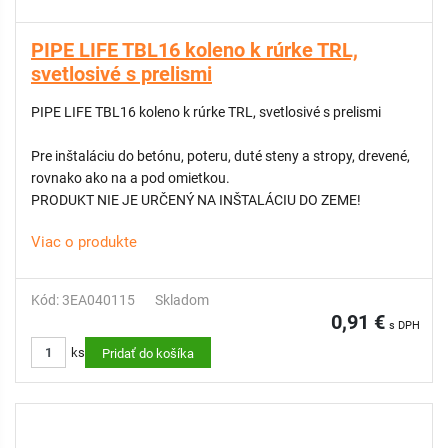
PIPE LIFE TBL16 koleno k rúrke TRL,
svetlosivé s prelismi
PIPE LIFE TBL16 koleno k rúrke TRL, svetlosivé s prelismi
Pre inštaláciu do betónu, poteru, duté steny a stropy, drevené,
rovnako ako na a pod omietkou.
PRODUKT NIE JE URČENÝ NA INŠTALÁCIU DO ZEME!
Viac o produkte
Kód: 3EA040115
Skladom
0,91 €
s DPH
ks
Pridať do košíka