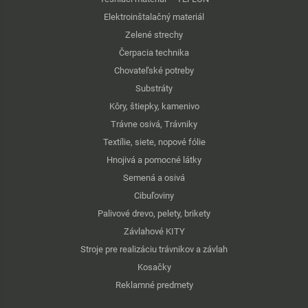
Elektroinštalačný materiál
Zelené strechy
Čerpacia technika
Chovateľské potreby
Substráty
Kôry, štiepky, kamenivo
Trávne osivá, Trávniky
Textílie, siete, nopové fólie
Hnojivá a pomocné látky
Semená a osivá
Cibuľoviny
Palivové drevo, pelety, brikety
Závlahové KITY
Stroje pre realizáciu trávnikov a závlah
Kosačky
Reklamné predmety