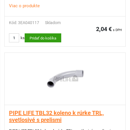
Viac o produkte
Kód: 3EA040117
Skladom
2,04 €
s DPH
ks
Pridať do košíka
PIPE LIFE TBL32 koleno k rúrke TRL,
svetlosivé s prelismi