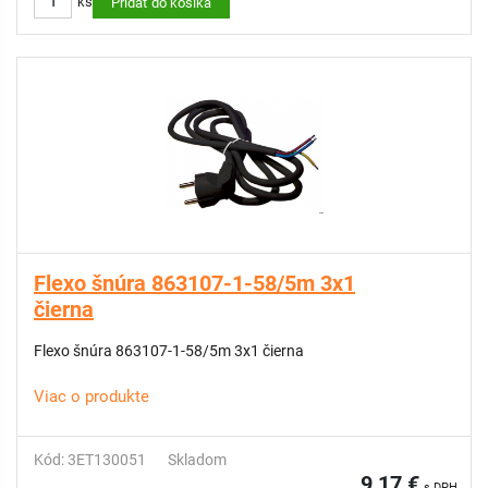
ks
Pridať do košíka
Flexo šnúra 863107-1-58/5m 3x1
čierna
Flexo šnúra 863107-1-58/5m 3x1 čierna
Viac o produkte
Kód: 3ET130051
Skladom
9,17 €
s DPH