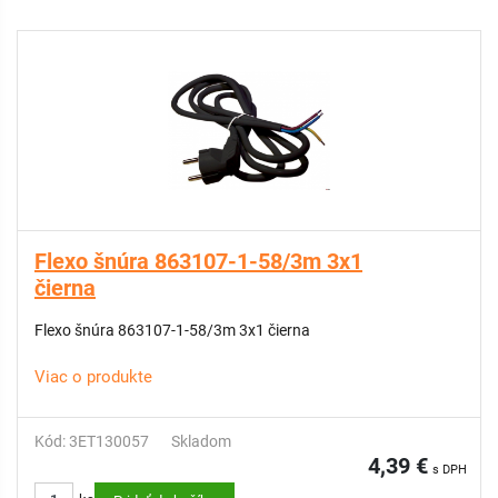
Flexo šnúra 863107-1-58/3m 3x1
čierna
Flexo šnúra 863107-1-58/3m 3x1 čierna
Viac o produkte
Kód: 3ET130057
Skladom
4,39 €
s DPH