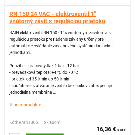
RN 150 24 VAC - elektroventil 1"
vnútorný závit s reguláciou prietoku
RAIN elektroventil RN 150 - 1" s vnútorným závitom a s
reguláciou prietoku pre riadenie závlahy určený pre
automatické ovládanie závlahového systému riadiacimi
jednotkami.
Použitie: - pracovný tlak 1 bar - 12 bar
- prevádzková teplota: +4 °C do 70 °C
- prietok: od 35 l/min do 50 l/min
- spoľahlivé uzatváranie ventilu bez únikov zabezpečuje
jednodielna membrána
- samočistiaci dávkovací kolík z nehrdzavejúcej ocele
Viac o produkte
- membránový diferenciál z nehrdzavejúcej ocele
- flexibilná pružina pre hladké zatváranie
- PN12 testovaný kus po kuse pri 14 baroch
Kód: RAIN1305
Skladom
- odvzdušňovacia rukoväť na manuálne otváranie v rámci
16,36 €
s DPH
vnútorného odvzdušňovača