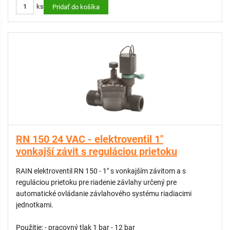
ks
Pridať do košíka
RN 150 24 VAC - elektroventil 1"
vonkajší závit s reguláciou prietoku
RAIN elektroventil RN 150 - 1" s vonkajším závitom a s
reguláciou prietoku pre riadenie závlahy určený pre
automatické ovládanie závlahového systému riadiacimi
jednotkami.
Použitie: - pracovný tlak 1 bar - 12 bar