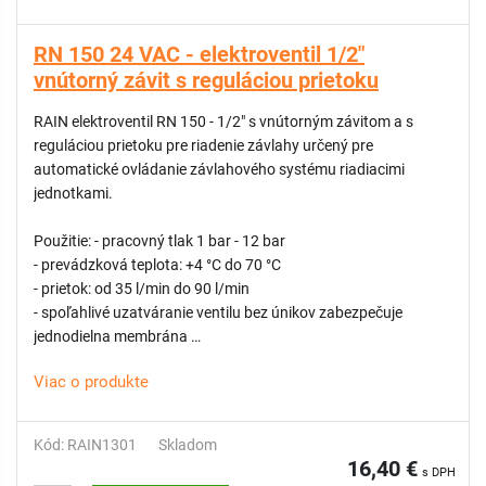
RN 150 24 VAC - elektroventil 1/2"
vnútorný závit s reguláciou prietoku
RAIN elektroventil RN 150 - 1/2" s vnútorným závitom a s
reguláciou prietoku pre riadenie závlahy určený pre
automatické ovládanie závlahového systému riadiacimi
jednotkami.
Použitie: - pracovný tlak 1 bar - 12 bar
- prevádzková teplota: +4 °C do 70 °C
- prietok: od 35 l/min do 90 l/min
- spoľahlivé uzatváranie ventilu bez únikov zabezpečuje
jednodielna membrána
- samočistiaci dávkovací kolík z nehrdzavejúcej ocele
Viac o produkte
- membránový diferenciál z nehrdzavejúcej ocele
- flexibilná pružina pre hladké zatváranie
- PN12 testovaný kus po kuse pri 14 baroch
Kód: RAIN1301
Skladom
- odvzdušňovacia rukoväť na manuálne otváranie v rámci
16,40 €
s DPH
vnútorného odvzdušňovača