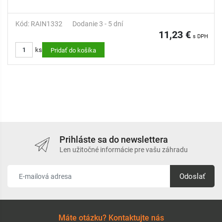
Kód: RAIN1332
Dodanie 3 - 5 dní
11,23 €
s DPH
ks
Pridať do košíka
Prihláste sa do newslettera
Len užitočné informácie pre vašu záhradu
Odoslať
Máte otázku? Kontaktujte nás