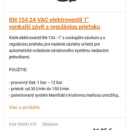
RN 154 24 VAC elektroventil 1"
vonkajší závit s reguláciou prietoku
RAIN elektroventil RN 154 - 1" s vonkajším závitom a s
reguláciou prietoku pre riadenie závlahy určený pre
automatické ovládanie závlahového systému riadiacimi
jednotkami.
POUŽITIE:
- pracovný tlak: 1 bar – 12 bar
- prietok: od 30 l/min do 150 l/min
- patentovaný systém Manifold s kruhovou maticou umožňuje
inštaláciu a výmenu v priebehu sekúnd a bez použitia náradia
Viac o produkte
- materiál: PA 6 30 % sklenené vlákno
- typ membrány: čiastočne lisovaná
- manuálne otváranie pre prevádzku bez elektrického signálu
Kód: RAIN1310
Skladom
- solenoid 24 Vac s absorpciou pri snímaní 0,43 A a pri údržbe