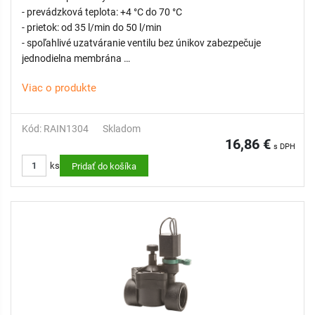
- prevádzková teplota: +4 °C do 70 °C
- prietok: od 35 l/min do 50 l/min
- spoľahlivé uzatváranie ventilu bez únikov zabezpečuje
jednodielna membrána
- samočistiaci dávkovací kolík z nehrdzavejúcej ocele
Viac o produkte
- membránový diferenciál z nehrdzavejúcej ocele
- flexibilná pružina pre hladké zatváranie
- PN12 testovaný kus po kuse pri 14 baroch
Kód: RAIN1304
Skladom
- odvzdušňovacia rukoväť na manuálne otváranie v rámci
16,86 €
s DPH
vnútorného odvzdušňovača
ks
Pridať do košíka