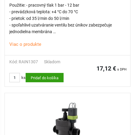
Použitie: - pracovný tlak 1 bar - 12 bar
- prevádzková teplota: +4 °C do 70 °C
- prietok: od 35 l/min do 50 l/min
- spoľahlivé uzatváranie ventilu bez únikov zabezpečuje
jednodielna membrána
- samočistiaci dávkovací kolík z nehrdzavejúcej ocele
Viac o produkte
- membránový diferenciál z nehrdzavejúcej ocele
- flexibilná pružina pre hladké zatváranie
- PN12 testovaný kus po kuse pri 14 baroch
Kód: RAIN1307
Skladom
- odvzdušňovacia rukoväť na manuálne otváranie v rámci
17,12 €
s DPH
vnútorného odvzdušňovača
ks
Pridať do košíka