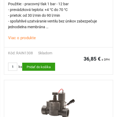
Použitie: - pracovný tlak 1 bar - 12 bar
- prevádzková teplota: +4 °C do 70 °C
- prietok: od 30 l/min do 90 l/min
- spoľahlivé uzatváranie ventilu bez únikov zabezpečuje
jednodielna membrána
- samočistiaci dávkovací kolík z nehrdzavejúcej ocele
Viac o produkte
- membránový diferenciál z nehrdzavejúcej ocele
- flexibilná pružina pre hladké zatváranie
- PN12 testovaný kus po kuse pri 14 baroch
Kód: RAIN1308
Skladom
- odvzdušňovacia rukoväť na manuálne otváranie v rámci
36,85 €
s DPH
vnútorného odvzdušňovača - konektor pre jednoduché
ks
pripojenie s riadiacou jednotkou
Pridať do košíka