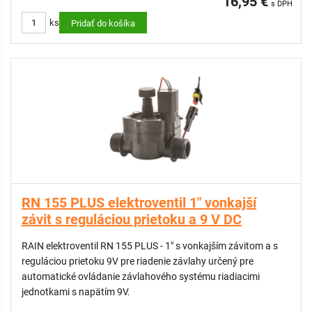
16,95 €
s DPH
0,21 A
ks
- dĺžka 11,2 cm zaručuje zameniteľnosť s modelmi iných
Pridať do košíka
značiek a vysokú všestrannosť na existujúcich systémoch
RN 155 PLUS elektroventil 1" vonkajší
závit s reguláciou prietoku a 9 V DC
RAIN elektroventil RN 155 PLUS - 1" s vonkajším závitom a s
reguláciou prietoku 9V pre riadenie závlahy určený pre
automatické ovládanie závlahového systému riadiacimi
jednotkami s napätím 9V.