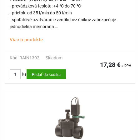
- prevádzková teplota: +4 °C do 70 °C
- prietok: od 35 l/min do 50 l/min
- spoľahlivé uzatváranie ventilu bez únikov zabezpečuje
jednodielna membrána
- samočistiaci dávkovací kolík z nehrdzavejúcej ocele
Viac o produkte
- membránový diferenciál z nehrdzavejúcej ocele
- flexibilná pružina pre hladké zatváranie
- PN12 testovaný kus po kuse pri 14 baroch
Kód: RAIN1302
Skladom
- odvzdušňovacia rukoväť na manuálne otváranie v rámci
17,28 €
s DPH
vnútorného odvzdušňovača
ks
Pridať do košíka