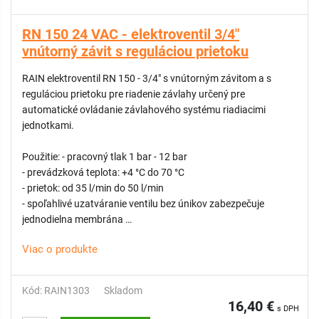
RN 150 24 VAC - elektroventil 3/4"
vnútorný závit s reguláciou prietoku
RAIN elektroventil RN 150 - 3/4" s vnútorným závitom a s
reguláciou prietoku pre riadenie závlahy určený pre
automatické ovládanie závlahového systému riadiacimi
jednotkami.
Použitie: - pracovný tlak 1 bar - 12 bar
- prevádzková teplota: +4 °C do 70 °C
- prietok: od 35 l/min do 50 l/min
- spoľahlivé uzatváranie ventilu bez únikov zabezpečuje
jednodielna membrána
- samočistiaci dávkovací kolík z nehrdzavejúcej ocele
Viac o produkte
- membránový diferenciál z nehrdzavejúcej ocele
- flexibilná pružina pre hladké zatváranie
- PN12 testovaný kus po kuse pri 14 baroch
Kód: RAIN1303
Skladom
- odvzdušňovacia rukoväť na manuálne otváranie v rámci
16,40 €
s DPH
vnútorného odvzdušňovača