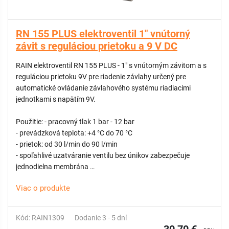
RN 155 PLUS elektroventil 1" vnútorný
závit s reguláciou prietoku a 9 V DC
RAIN elektroventil RN 155 PLUS - 1" s vnútorným závitom a s
reguláciou prietoku 9V pre riadenie závlahy určený pre
automatické ovládanie závlahového systému riadiacimi
jednotkami s napätím 9V.
Použitie: - pracovný tlak 1 bar - 12 bar
- prevádzková teplota: +4 °C do 70 °C
- prietok: od 30 l/min do 90 l/min
- spoľahlivé uzatváranie ventilu bez únikov zabezpečuje
jednodielna membrána
- samočistiaci dávkovací kolík z nehrdzavejúcej ocele
Viac o produkte
- membránový diferenciál z nehrdzavejúcej ocele
- flexibilná pružina pre hladké zatváranie
- PN12 testovaný kus po kuse pri 14 baroch
Kód: RAIN1309
Dodanie 3 - 5 dní
- odvzdušňovacia rukoväť na manuálne otváranie v rámci