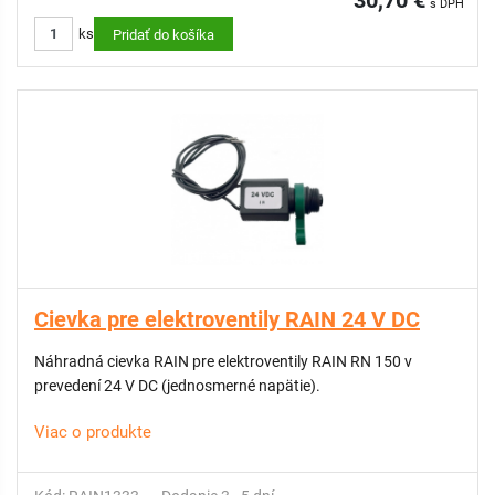
30,70 €
s DPH
vnútorného odvzdušňovača - konektor pre jednoduché
ks
pripijenie s riadiacou jednotkou
Pridať do košíka
Cievka pre elektroventily RAIN 24 V DC
Náhradná cievka RAIN pre elektroventily RAIN RN 150 v
prevedení 24 V DC (jednosmerné napätie).
Viac o produkte