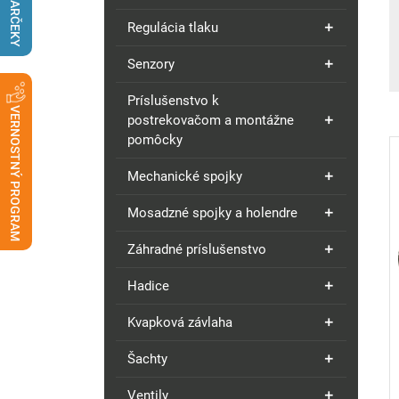
DARČEKY
Regulácia tlaku
Senzory
Príslušenstvo k
VERNOSTNÝ PROGRAM
postrekovačom a montážne
pomôcky
Mechanické spojky
Mosadzné spojky a holendre
Záhradné príslušenstvo
Hadice
Kvapková závlaha
Šachty
Ventily