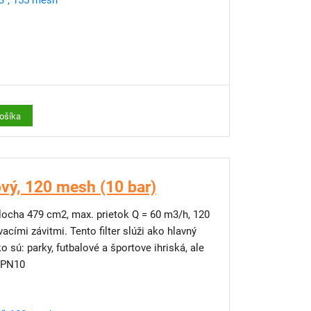
3", 155 mesh
košíka
ový, 120 mesh (10 bar)
 plocha 479 cm2, max. prietok Q = 60 m3/h, 120
cími závitmi. Tento filter slúži ako hlavný
o sú: parky, futbalové a športove ihriská, ale
. PN10