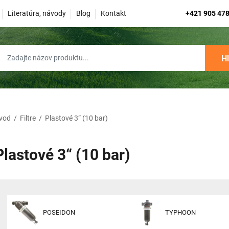
Literatúra, návody
Blog
Kontakt
+421 905 478
H
vod
/
Filtre
/
Plastové 3“ (10 bar)
Plastové 3“ (10 bar)
POSEIDON
TYPHOON