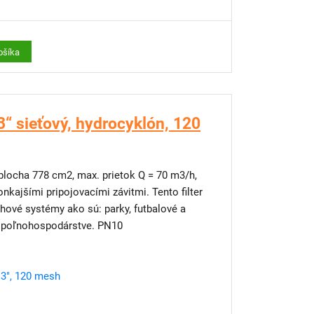
ošíka
“ sieťový, hydrocyklón, 120
á plocha 778 cm2, max. prietok Q = 70 m3/h,
lahové systémy ako sú: parky, futbalové a
 v poľnohospodárstve. PN10
3", 120 mesh