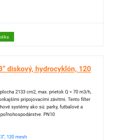
ošíka
“ diskový, hydrocyklón, 120
á plocha 2133 cm2, max. prietok Q = 70 m3/h,
kajšími pripojovacími závitmi. Tento filter
lahové systémy ako sú: parky, futbalové a
 v poľnohospodárstve. PN10
 3“, 120 mesh