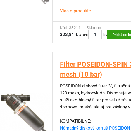
Viac o produkte
Kód: 33211
Skladom
323,81 €
ks
Pridať do k
s DPH
Filter POSEIDON-SPIN 3
mesh (10 bar)
POSEIDON diskový filter 3“, filtračn
120 mesh, hydrocyklón. Disponuje von
slúži ako hlavný filter pre veľké záv
športove ihriská, ale aj pre závlahy
KOMPATIBILNÉ:
Náhradný diskový kartuš POSEIDON