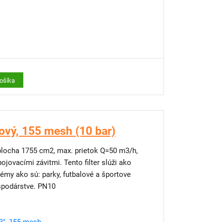
košíka
ový, 155 mesh (10 bar)
, max. prietok Q=50 m3/h,
jovacími závitmi. Tento filter slúži ako
stémy ako sú: parky, futbalové a športove
ospodárstve. PN10