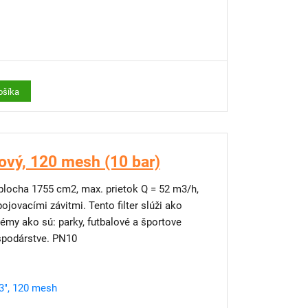
ošíka
ový, 120 mesh (10 bar)
 plocha 1755 cm2, max. prietok Q = 52 m3/h,
jovacími závitmi. Tento filter slúži ako
stémy ako sú: parky, futbalové a športove
ospodárstve. PN10
3", 120 mesh