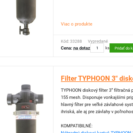
Viac o produkte
Kód: 33288
Vypredané
Cena:
na dotaz
ks
Pridať do 
Filter TYPHOON 3" disk
TYPHOON diskový filter 3“ filtračná plocha 1755 cm2
155 mesh. Disponuje vonkajšími pripo
hlavný filter pre veľké závlahové sy
ihriská, ale aj pre závlahy v poľnoh
KOMPATIBILNÉ: