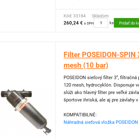
Kód: 33184
Skladom
260,24 €
ks
Pridať do k
s DPH
Filter POSEIDON-SPIN 3
mesh (10 bar)
POSEIDON sieťový filter 3“, filtračn
120 mesh, hydrocyklón. Disponuje vonkajšími pripojovacími závitmi. Tento filter
slúži ako hlavný filter pre veľké záv
športove ihriská, ale aj pre závlahy
KOMPATIBILNÉ:
Náhradná sieťová vložka POSEIDON 