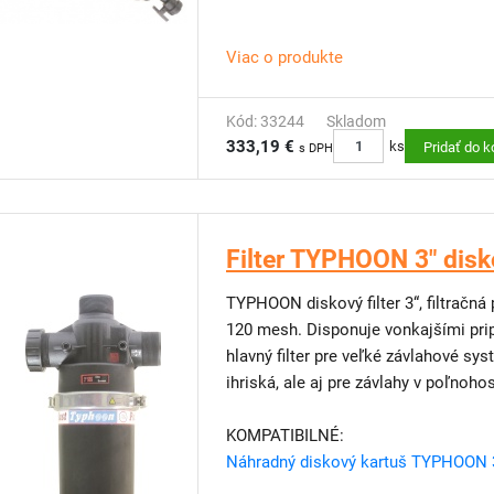
Viac o produkte
Kód: 33244
Skladom
333,19 €
ks
Pridať do k
s DPH
Filter TYPHOON 3" disk
TYPHOON diskový filter 3“, filtračná
120 mesh. Disponuje vonkajšími pripo
hlavný filter pre veľké závlahové sy
ihriská, ale aj pre závlahy v poľnoh
KOMPATIBILNÉ:
Náhradný diskový kartuš TYPHOON 