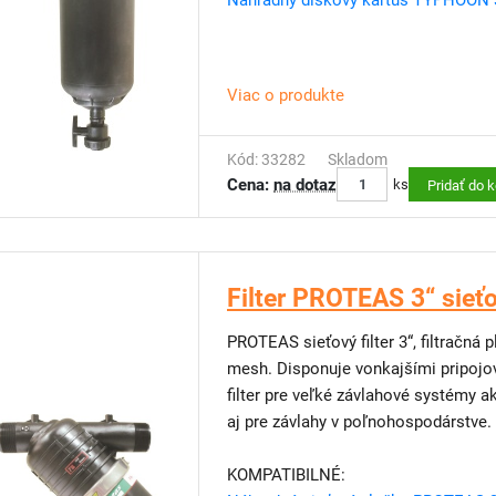
Náhradný diskový kartuš TYPHOON 
Viac o produkte
Kód: 33282
Skladom
Cena:
na dotaz
ks
Pridať do 
Filter PROTEAS 3“ sieť
PROTEAS sieťový filter 3“, filtračná
mesh. Disponuje vonkajšími pripojova
filter pre veľké závlahové systémy ak
aj pre závlahy v poľnohospodárstve
KOMPATIBILNÉ: