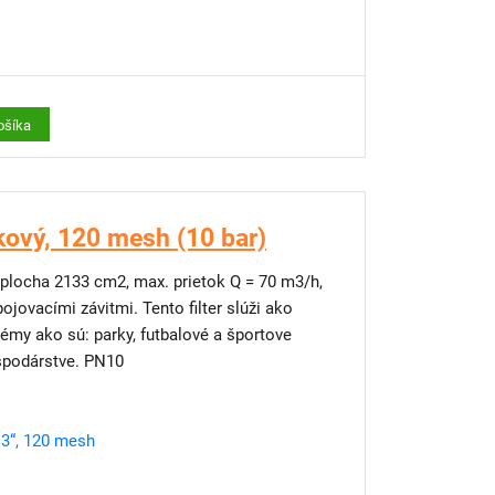
ošíka
kový, 120 mesh (10 bar)
á plocha 2133 cm2, max. prietok Q = 70 m3/h,
jovacími závitmi. Tento filter slúži ako
stémy ako sú: parky, futbalové a športove
ospodárstve. PN10
 3“, 120 mesh