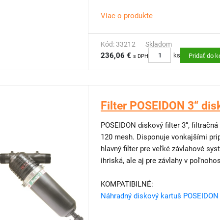
Viac o produkte
Kód: 33212
Skladom
236,06 €
ks
Pridať do k
s DPH
Filter POSEIDON 3“ dis
POSEIDON diskový filter 3“, filtračn
120 mesh. Disponuje vonkajšími pripo
hlavný filter pre veľké závlahové sy
ihriská, ale aj pre závlahy v poľnoh
KOMPATIBILNÉ:
Náhradný diskový kartuš POSEIDON