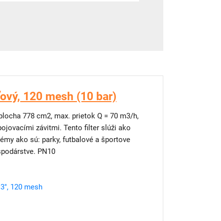
ťový, 120 mesh (10 bar)
á plocha 778 cm2, max. prietok Q = 70 m3/h,
jovacími závitmi. Tento filter slúži ako
stémy ako sú: parky, futbalové a športove
ospodárstve. PN10
3", 120 mesh