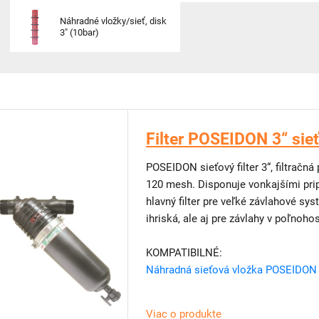
Náhradné vložky/sieť, disk
3" (10bar)
Filter POSEIDON 3“ sie
POSEIDON sieťový filter 3“, filtračn
120 mesh. Disponuje vonkajšími pripo
hlavný filter pre veľké závlahové sy
ihriská, ale aj pre závlahy v poľnoh
KOMPATIBILNÉ:
Náhradná sieťová vložka POSEIDON 
Viac o produkte