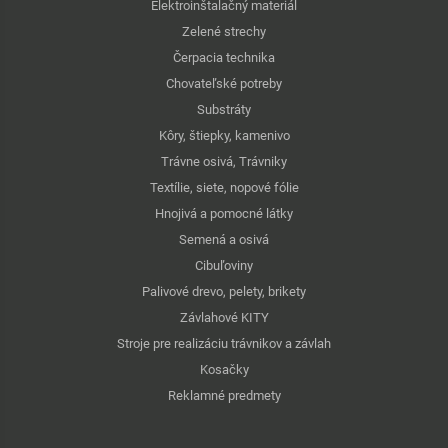
Elektroinštalačný materiál
Zelené strechy
Čerpacia technika
Chovateľské potreby
Substráty
Kôry, štiepky, kamenivo
Trávne osivá, Trávniky
Textílie, siete, nopové fólie
Hnojivá a pomocné látky
Semená a osivá
Cibuľoviny
Palivové drevo, pelety, brikety
Závlahové KITY
Stroje pre realizáciu trávnikov a závlah
Kosačky
Reklamné predmety