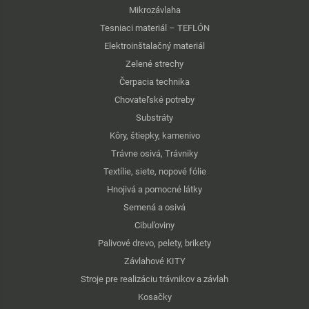
Mikrozávlaha
Tesniaci materiál – TEFLÓN
Elektroinštalačný materiál
Zelené strechy
Čerpacia technika
Chovateľské potreby
Substráty
Kôry, štiepky, kamenivo
Trávne osivá, Trávniky
Textílie, siete, nopové fólie
Hnojivá a pomocné látky
Semená a osivá
Cibuľoviny
Palivové drevo, pelety, brikety
Závlahové KITY
Stroje pre realizáciu trávnikov a závlah
Kosačky