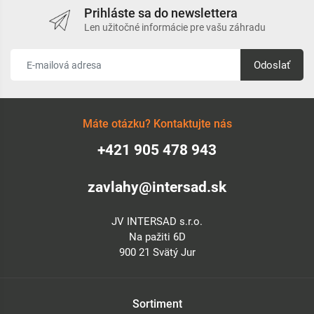
Prihláste sa do newslettera
Len užitočné informácie pre vašu záhradu
Odoslať
Máte otázku? Kontaktujte nás
+421 905 478 943
zavlahy@intersad.sk
JV INTERSAD s.r.o.
Na pažiti 6D
900 21 Svätý Jur
Sortiment