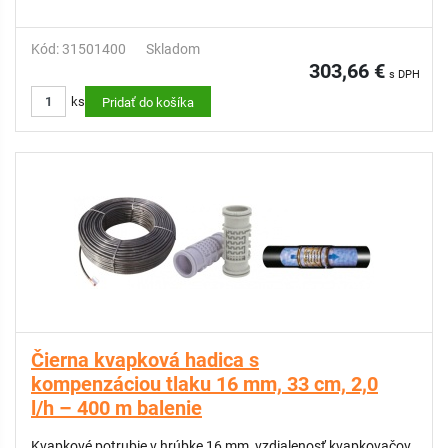
Kód: 31501400
Skladom
303,66 €
s DPH
ks
Pridať do košíka
Čierna kvapková hadica s
kompenzáciou tlaku 16 mm, 33 cm, 2,0
l/h – 400 m balenie
Kvapkové potrubie v hrúbke 16 mm, vzdialenosť kvapkovačov