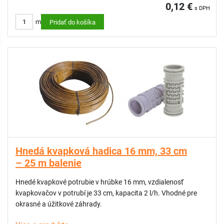
0,12 €
s DPH
m
Pridať do košíka
Hnedá kvapková hadica 16 mm, 33 cm
– 25 m balenie
Hnedé kvapkové potrubie v hrúbke 16 mm, vzdialenosť
kvapkovačov v potrubí je 33 cm, kapacita 2 l/h. Vhodné pre
okrasné a úžitkové záhrady.