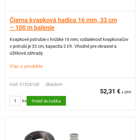
Čierna kvapková hadica 16 mm, 33 cm
– 100 m balenie
Kvapkové potrubie v hrúbke 16 mm, vzdialenosť kvapkovačov
v potrubí je 33 cm, kapacita 2 l/h. Vhodné pre okrasné a
úžitkové záhrady.
Viac o produkte
Kód: 31528100
Skladom
52,31 €
s DPH
ks
Pridať do košíka