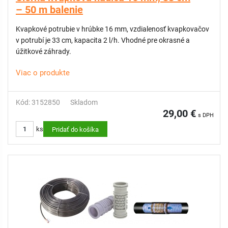
– 50 m balenie
Kvapkové potrubie v hrúbke 16 mm, vzdialenosť kvapkovačov
v potrubí je 33 cm, kapacita 2 l/h. Vhodné pre okrasné a
úžitkové záhrady.
Viac o produkte
Kód: 3152850
Skladom
29,00 €
s DPH
ks
Pridať do košíka