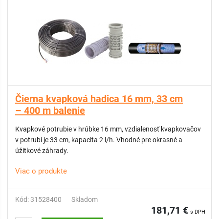
Čierna kvapková hadica 16 mm, 33 cm
– 400 m balenie
Kvapkové potrubie v hrúbke 16 mm, vzdialenosť kvapkovačov
v potrubí je 33 cm, kapacita 2 l/h. Vhodné pre okrasné a
úžitkové záhrady.
Viac o produkte
Kód: 31528400
Skladom
181,71 €
s DPH