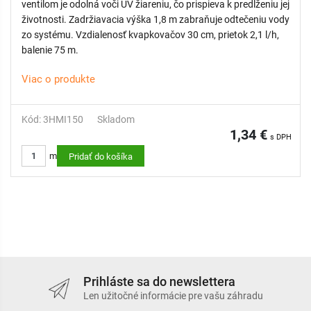
ventilom je odolná voči UV žiareniu, čo prispieva k predĺženiu jej
životnosti. Zadržiavacia výška 1,8 m zabraňuje odtečeniu vody
zo systému. Vzdialenosť kvapkovačov 30 cm, prietok 2,1 l/h,
balenie 75 m.
Viac o produkte
Kód: 3HMI150
Skladom
1,34 €
s DPH
m
Pridať do košíka
Prihláste sa do newslettera
Len užitočné informácie pre vašu záhradu