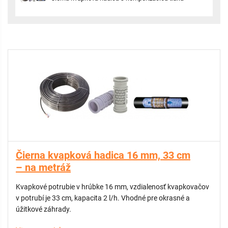
Čierna kvapková hadica 16 mm, 33 cm
– na metráž
Kvapkové potrubie v hrúbke 16 mm, vzdialenosť kvapkovačov
v potrubí je 33 cm, kapacita 2 l/h. Vhodné pre okrasné a
úžitkové záhrady.