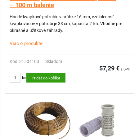
– 100 m balenie
Hnedé kvapkové potrubie v hrúbke 16 mm, vzdialenosť
kvapkovačov v potrubí je 33 cm, kapacita 2 l/h. Vhodné pre
okrasné a úžitkové záhrady.
Viac o produkte
Kód: 31504100
Skladom
57,29 €
s DPH
ks
Pridať do košíka