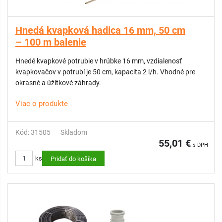
Hnedá kvapková hadica 16 mm, 50 cm
– 100 m balenie
Hnedé kvapkové potrubie v hrúbke 16 mm, vzdialenosť
kvapkovačov v potrubí je 50 cm, kapacita 2 l/h. Vhodné pre
okrasné a úžitkové záhrady.
Viac o produkte
Kód: 31505
Skladom
55,01 €
s DPH
ks
Pridať do košíka