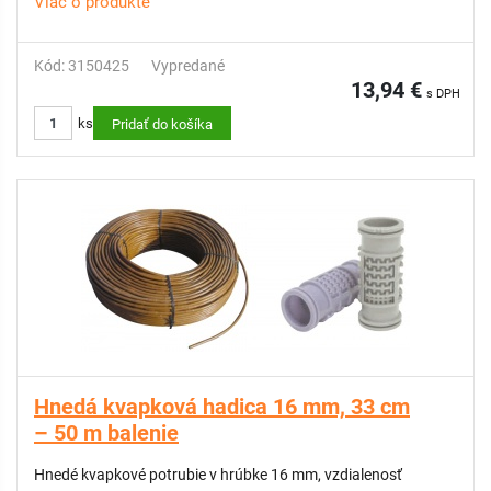
Viac o produkte
Kód: 3150425
Vypredané
13,94 €
s DPH
ks
Pridať do košíka
Hnedá kvapková hadica 16 mm, 33 cm
– 50 m balenie
Hnedé kvapkové potrubie v hrúbke 16 mm, vzdialenosť