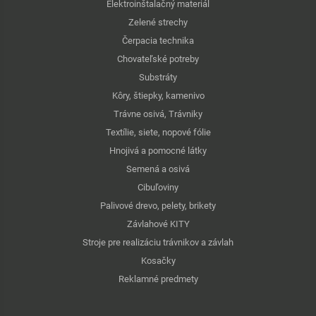
Elektroinštalačný materiál
Zelené strechy
Čerpacia technika
Chovateľské potreby
Substráty
Kôry, štiepky, kamenivo
Trávne osivá, Trávniky
Textílie, siete, nopové fólie
Hnojivá a pomocné látky
Semená a osivá
Cibuľoviny
Palivové drevo, pelety, brikety
Závlahové KITY
Stroje pre realizáciu trávnikov a závlah
Kosačky
Reklamné predmety