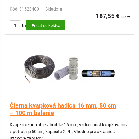
Kód: 31523400
Skladom
187,55 €
s DPH
ks
Pridať do košíka
Čierna kvapková hadica 16 mm, 50 cm
– 100 m balenie
Kvapkové potrubie v hrúbke 16 mm, vzdialenosť kvapkovačov
v potrubí je 50 cm, kapacita 2 l/h. Vhodné pre okrasné a
úžitkové záhrady.