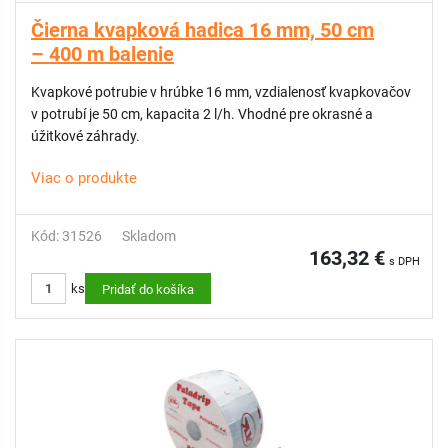
Čierna kvapková hadica 16 mm, 50 cm
– 400 m balenie
Kvapkové potrubie v hrúbke 16 mm, vzdialenosť kvapkovačov
v potrubí je 50 cm, kapacita 2 l/h. Vhodné pre okrasné a
úžitkové záhrady.
Viac o produkte
Kód: 31526
Skladom
163,32 €
s DPH
ks
Pridať do košíka