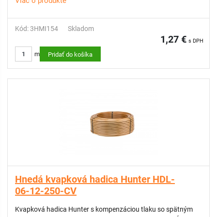
Viac o produkte
Kód: 3HMI154
Skladom
1,27 €
s DPH
m
Pridať do košíka
Hnedá kvapková hadica Hunter HDL-
06-12-250-CV
Kvapková hadica Hunter s kompenzáciou tlaku so spätným