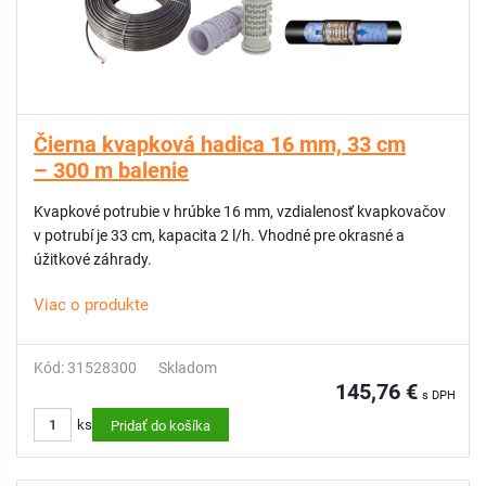
Čierna kvapková hadica 16 mm, 33 cm
– 300 m balenie
Kvapkové potrubie v hrúbke 16 mm, vzdialenosť kvapkovačov
v potrubí je 33 cm, kapacita 2 l/h. Vhodné pre okrasné a
úžitkové záhrady.
Viac o produkte
Kód: 31528300
Skladom
145,76 €
s DPH
ks
Pridať do košíka