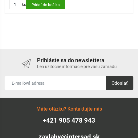
ks
Pridať do košíka
VLASTNOSTI:
Ultraľahká a kompaktná
Samočinne sa rozťahuje pri napustení a zmršťuje po vypustení
vody
Odolná voči prekrúteniu a zalomeniu
Estetický vzhľad a jednoduché skladovanie
Prihláste sa do newslettera
OBSAH SETU:
Len užitočné informácie pre vašu záhradu
1× zmršťovacia / flexibilná hadica (7,5 – 15 m)
Odoslať
1× 7-funkčná zavlažovacia pištoľ
2× rýchlospojka
1× adaptér na kohútik 3/4" s redukciou na 1/2"
Máte otázku? Kontaktujte nás
UPOZORNENIE: Hadica nie je určená na pitnú vodu ani pre
+421 905 478 943
použitie s horúcou vodou.
KATEGÓRIA: Prémium
zavlahy@intersad.sk