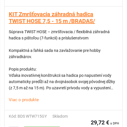
KIT Zmršťovacia záhradná hadica
TWIST HOSE 7,5 - 15 m /BRADAS/
Súprava TWIST HOSE – zmršťovacia / flexibilná záhradná
hadica s pištoľou (7-funkcií) a príslušenstvom
Kompaktná a ľahká sada na zavlažovanie pre hobby
záhradkárov.
Popis produktu:
Vďaka inovatívnej konštrukcii sa hadica po napustení vody
automaticky predĺži až na dvojnásobok svojej pôvodnej dĺžky
(z 7,5 m až na 15 m). Po uzavretí prívodu vody a vypustení
obsahu sa vráti späť na kompaktnú veľkosť – čím šetrí miesto
Viac o produkte
pri skladovaní.
Hadica je navrhnutá tak, aby sa neprelamovala ani
nezamotávala, čo výrazne zjednodušuje manipuláciu. Je
Kód: BDS WTW715GY
Skladom
ideálna na použitie v menších záhradách, na terasách, pri
29,72 €
s DPH
čistení auta, bicykla či fasády domu.