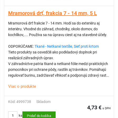
Mramorová drť, frakcia 7 - 14 mm, 5 L
Mramorová drť frakcie 7 - 14 mm. Hodí sa do exteriéru aj
interiéru. Vhodné do záhrad, chodníky, okolo domov, do
kochlíkov,.... Používa sa na úpravu ciest aj na stavebné účely.
ODPORÚČAME:
Tkané - Netkané textílie, Sieť proti krtom
Tieto produkty sa osvedčili ako podkladový doplnok pri
realizácií záhradných úprav.
V záhradníctve patria tkané a netkané fólie medzi praktických
pomocníkov pri ochrane pôdy, rastlín aj trávnikov. Pomáhajú
regulovať burinu, zadržiavať vlhkosť a podporujú zdravý rast
vegetácie.
Viac o produkte
Kód: 4999738
Skladom
4,73 €
s DPH
ks
Pridať do košíka