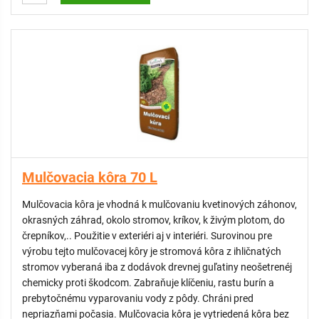
realizácií záhradných úprav.
V záhradníctve patria tkané a netkané fólie medzi praktických
pomocníkov pri ochrane pôdy, rastlín aj trávnikov. Pomáhajú
regulovať burinu, zadržiavať vlhkosť a podporujú zdravý rast
vegetácie.
Mulčovacia kôra 70 L
Mulčovacia kôra je vhodná k mulčovaniu kvetinových záhonov,
okrasných záhrad, okolo stromov, kríkov, k živým plotom, do
črepníkov,.. Použitie v exteriéri aj v interiéri. Surovinou pre
výrobu tejto mulčovacej kôry je stromová kôra z ihličnatých
stromov vyberaná iba z dodávok drevnej guľatiny neošetrenéj
chemicky proti škodcom. Zabraňuje klíčeniu, rastu burín a
prebytočnému vyparovaniu vody z pôdy. Chráni pred
nepriazňami počasia. Mulčovacia kôra je vytriedená kôra bez