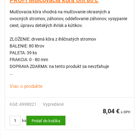
PROFI Mulčovacia kôra Uni 80 L
Mulčovacia kôra vhodná na mulčovanie okrasných a
ovocných stromov, záhonov, oddeľovanie záhonov, vysypanie
ciest, úpravu detských ihrísk a kútikov.
ZLOŽENIE: drvená kôra z ihličnatých stromov
BALENIE: 80 litrov
PALETA: 39 ks
FRAKCIA: 0 - 80 mm
DOPRAVA ZDARMA: na tento produkt sa nevzťahuje
ODPORÚČAME:
Tkané - Netkané textílie, Sieť proti krtom
Viac o produkte
Tieto produkty sa osvedčili ako podkladový doplnok pri
realizácií záhradných úprav.
V záhradníctve patria tkané a netkané fólie medzi praktických
Kód: 4998021
Vypredané
pomocníkov pri ochrane pôdy, rastlín aj trávnikov. Pomáhajú
8,04 €
s DPH
regulovať burinu, zadržiavať vlhkosť a podporujú zdravý rast
ks
vegetácie.
Pridať do košíka