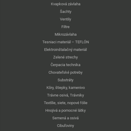
Kvapková závlaha
Šachty
Ventily
Filtre
Mikrozávlaha
Tesniaci materiál – TEFLÓN
Elektroinštalačný materiál
Zelené strechy
Čerpacia technika
Chovateľské potreby
Substráty
Kôry, štiepky, kamenivo
Trávne osivá, Trávniky
Textílie, siete, nopové fólie
Hnojivá a pomocné látky
Semená a osivá
Cibuľoviny