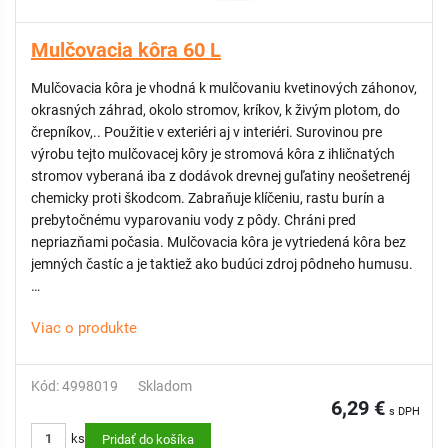
Mulčovacia kôra 60 L
Mulčovacia kôra je vhodná k mulčovaniu kvetinových záhonov,
okrasných záhrad, okolo stromov, kríkov, k živým plotom, do
črepníkov,.. Použitie v exteriéri aj v interiéri. Surovinou pre
výrobu tejto mulčovacej kôry je stromová kôra z ihličnatých
stromov vyberaná iba z dodávok drevnej guľatiny neošetrenéj
chemicky proti škodcom. Zabraňuje klíčeniu, rastu burín a
prebytočnému vyparovaniu vody z pôdy. Chráni pred
nepriazňami počasia. Mulčovacia kôra je vytriedená kôra bez
jemných častíc a je taktiež ako budúci zdroj pôdneho humusu.
ZLOŽENIE: triedená kôra z ihličnatých stromov
Viac o produkte
BALENIE: 60 litrov
PALETA: 45 ks
DOPRAVA ZDARMA: na tento produkt sa nevzťahuje
Kód: 4998019
Skladom
6,29 €
s DPH
ODPORÚČAME:
Tkané - Netkané textílie, Sieť proti krtom
ks
Tieto produkty sa osvedčili ako podkladový doplnok pri
Pridať do košíka