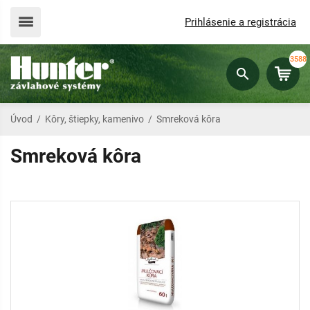
Prihlásenie a registrácia
3588
Úvod
/
Kôry, štiepky, kamenivo
/
Smreková kôra
Smreková kôra