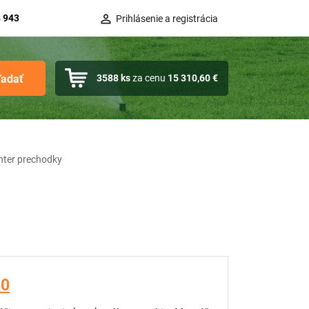
 943
Prihlásenie a registrácia
ľadať
3588
ks
za cenu
15 310,60 €
ter prechodky
50