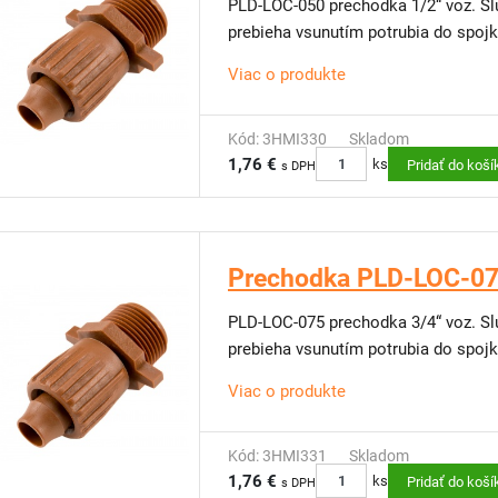
PLD-LOC-050 prechodka 1/2“ voz. Sl
prebieha vsunutím potrubia do spojk
Viac o produkte
Kód: 3HMI330
Skladom
1,76 €
ks
Pridať do koší
s DPH
Prechodka PLD-LOC-0
PLD-LOC-075 prechodka 3/4“ voz. Sl
prebieha vsunutím potrubia do spojk
Viac o produkte
Kód: 3HMI331
Skladom
1,76 €
ks
Pridať do koší
s DPH