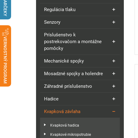
DARČEKY
Regulácia tlaku
Senzory
Príslušenstvo k
VERNOSTNÝ PROGRAM
postrekovačom a montážne
pomôcky
Mechanické spojky
Mosadzné spojky a holendre
Záhradné príslušenstvo
Hadice
Kvapková závlaha
Kvapková hadica
Kvapkové mikropotrubie