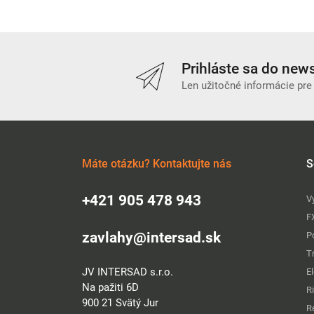
Prihláste sa do news
Len užitočné informácie pre
Máte otázku? Kontaktujte nás
S
+421 905 478 943
V
F
zavlahy@intersad.sk
P
T
JV INTERSAD s.r.o.
E
Na pažiti 6D
R
900 21 Svätý Jur
R