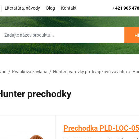
Literatúra, návody
Blog
Kontakt
+421 905 478
H
vod
/
Kvapková závlaha
/
Hunter tvarovky pre kvapkovú závlahu
/
Hun
Hunter prechodky
Prechodka PLD-LOC-0