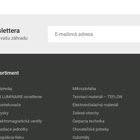
lettera
 vašu záhradu
ortiment
ýpredaj
Mikrozávlaha
X LUMINAIRE osvetlenie
Tesniaci materiál – TEFLÓN
ostrekovače
Elektroinštalačný materiál
rysky
Zelené strechy
lektromagnetické ventily
Čerpacia technika
iadiace jednotky
Chovateľské potreby
egulácia tlaku
Substráty