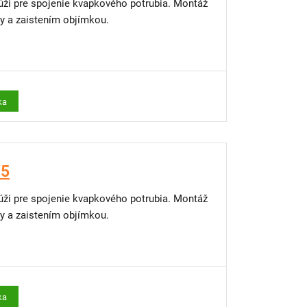
úži pre spojenie kvapkového potrubia. Montáž
y a zaistením objímkou.
ka
75
úži pre spojenie kvapkového potrubia. Montáž
y a zaistením objímkou.
ka