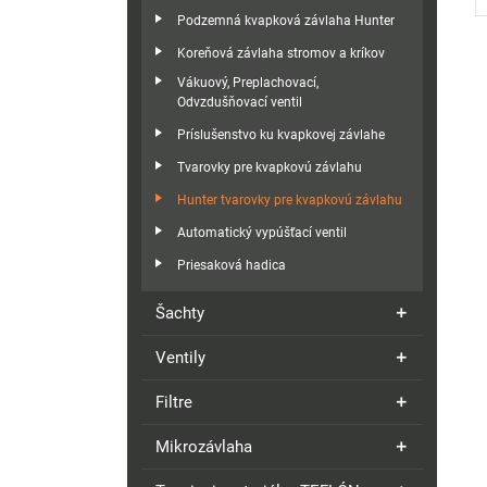
Podzemná kvapková závlaha Hunter
Koreňová závlaha stromov a kríkov
Vákuový, Preplachovací,
Odvzdušňovací ventil
Príslušenstvo ku kvapkovej závlahe
Tvarovky pre kvapkovú závlahu
Hunter tvarovky pre kvapkovú závlahu
Automatický vypúšťací ventil
Priesaková hadica
Šachty
Ventily
Filtre
Mikrozávlaha