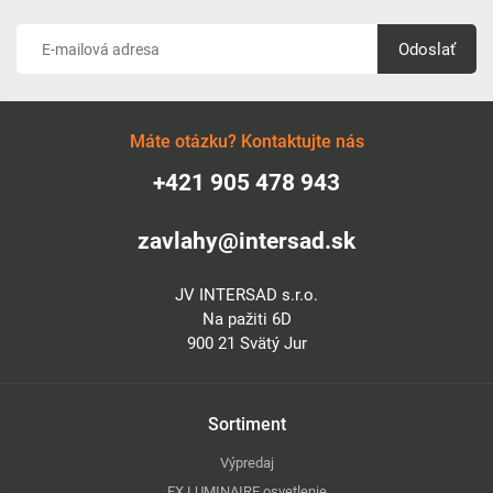
Odoslať
Máte otázku? Kontaktujte nás
+421 905 478 943
zavlahy@intersad.sk
JV INTERSAD s.r.o.
Na pažiti 6D
900 21 Svätý Jur
Sortiment
Výpredaj
FX LUMINAIRE osvetlenie