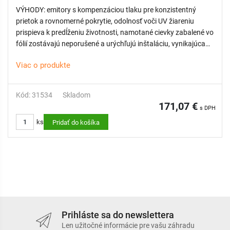
VÝHODY: emitory s kompenzáciou tlaku pre konzistentný
prietok a rovnomerné pokrytie, odolnosť voči UV žiareniu
prispieva k predĺženiu životnosti, namotané cievky zabalené vo
fólií zostávajú neporušené a urýchľujú inštaláciu, vynikajúca
znášanlivosť so štrkom vďaka špeciálnej konštrukcii emitorov
Viac o produkte
s viacerými vstupnými filtrami, širokým turbulentým
labyrintom a výstupným zásobníkom plnej veľkosti
Kód: 31534
Skladom
171,07 €
s DPH
ks
Pridať do košíka
Prihláste sa do newslettera
Len užitočné informácie pre vašu záhradu