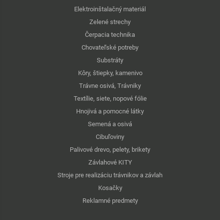
Elektroinštalačný materiál
Zelené strechy
Čerpacia technika
Chovateľské potreby
Substráty
Kôry, štiepky, kamenivo
Trávne osivá, Trávniky
Textílie, siete, nopové fólie
Hnojivá a pomocné látky
Semená a osivá
Cibuľoviny
Palivové drevo, pelety, brikety
Závlahové KITY
Stroje pre realizáciu trávnikov a závlah
Kosačky
Reklamné predmety