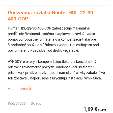
Podzemná závlaha Hunter HDL-22-30-
400-COP
Hunter HDL-22-30-400-COP zabezpečuje maximálne
predĺženie životnosti systému kvapkového zavlažovania
pomocou robustného materiálu a kompenzácie tlaku pre
štandardné použitie s úžitkovou vodou. Umiestňuje sa pod
povrch terénu v závislosti od druhu vegetácie.
VÝHODY: emitory s kompenzáciou tlaku pre konzistentný
prietok a rovnomerné pokrytie, odolnosť voči UV žiareniu
prispieva k predĺženiu životnosti, namotané cievky zabalené vo
fólií zostávajú neporušené a urýchľujú inštaláciu, vynikajúca
znášanlivosť so štrkom vďaka špeciálnej konštrukcii emitorov
Viac o produkte
s viacerými vstupnými filtrami, širokým turbulentým
labyrintom a výstupným zásobníkom plnej veľkosti
Kód: 31535
Skladom
1,69 €
s DPH