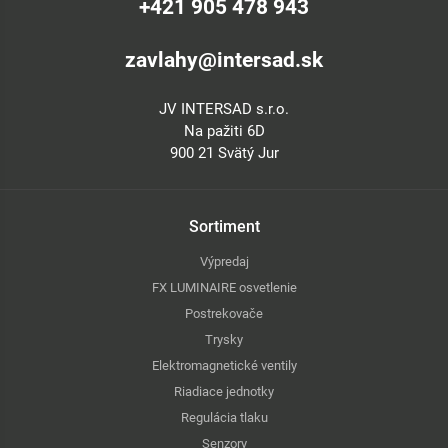
+421 905 478 943
zavlahy@intersad.sk
JV INTERSAD s.r.o.
Na pažiti 6D
900 21 Svätý Jur
Sortiment
Výpredaj
FX LUMINAIRE osvetlenie
Postrekovače
Trysky
Elektromagnetické ventily
Riadiace jednotky
Regulácia tlaku
Senzory