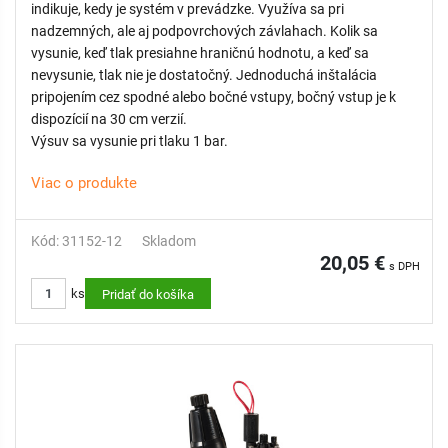
indikuje, kedy je systém v prevádzke. Využíva sa pri
nadzemných, ale aj podpovrchových závlahach. Kolik sa
vysunie, keď tlak presiahne hraničnú hodnotu, a keď sa
nevysunie, tlak nie je dostatočný. Jednoduchá inštalácia
pripojením cez spodné alebo bočné vstupy, bočný vstup je k
dispozícií na 30 cm verzií.
Výsuv sa vysunie pri tlaku 1 bar.
Viac o produkte
Kód: 31152-12
Skladom
20,05 €
s DPH
ks
Pridať do košíka