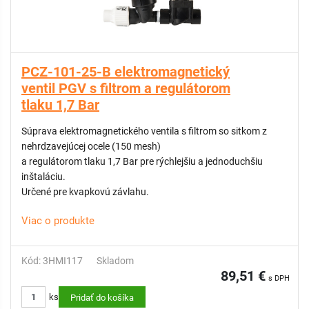
PCZ-101-25-B elektromagnetický
ventil PGV s filtrom a regulátorom
tlaku 1,7 Bar
Súprava elektromagnetického ventila s filtrom so sitkom z
nehrdzavejúcej ocele (150 mesh)
a regulátorom tlaku 1,7 Bar pre rýchlejšiu a jednoduchšiu
inštaláciu.
Určené pre kvapkovú závlahu.
Viac o produkte
Kód: 3HMI117
Skladom
89,51 €
s DPH
ks
Pridať do košíka