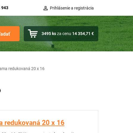
 943
Prihlásenie a registrácia
ľadať
3495
ks
za cenu
14 354,71 €
iama redukovaná 20 x 16
6
a redukovaná 20 x 16