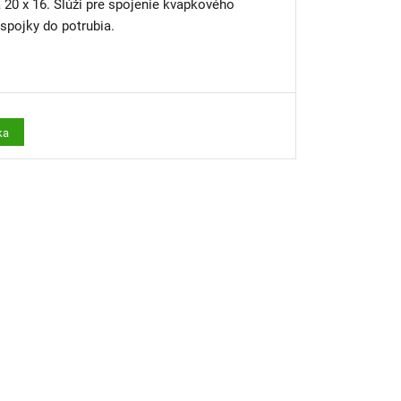
20 x 16. Slúži pre spojenie kvapkového
spojky do potrubia.
ka