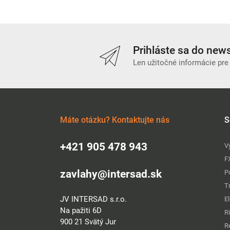
Prihláste sa do news
Len užitočné informácie pre
Máte otázku? Kontaktujte nás
S
+421 905 478 943
V
F
zavlahy@intersad.sk
P
T
JV INTERSAD s.r.o.
E
Na pažiti 6D
R
900 21 Svätý Jur
R