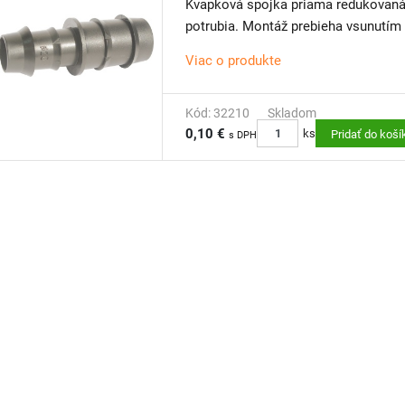
Kvapková spojka priama redukovaná 
potrubia. Montáž prebieha vsunutím 
Viac o produkte
Kód: 32210
Skladom
0,10 €
ks
Pridať do koší
s DPH