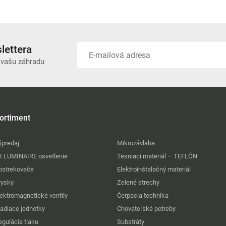
lettera
 vašu záhradu
ortiment
ýpredaj
Mikrozávlaha
X LUMINAIRE osvetlenie
Tesniaci materiál – TEFLÓN
ostrekovače
Elektroinštalačný materiál
rysky
Zelené strechy
lektromagnetické ventily
Čerpacia technika
iadiace jednotky
Chovateľské potreby
egulácia tlaku
Substráty