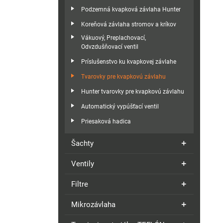
Podzemná kvapková závlaha Hunter
Koreňová závlaha stromov a kríkov
Vákuový, Preplachovací,
Odvzdušňovací ventil
Príslušenstvo ku kvapkovej závlahe
Tvarovky pre kvapkovú závlahu
Hunter tvarovky pre kvapkovú závlahu
Automatický vypúšťací ventil
Priesaková hadica
Šachty
Ventily
Filtre
Mikrozávlaha