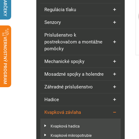
DARČEKY
Regulácia tlaku
Senzory
Príslušenstvo k
VERNOSTNÝ PROGRAM
postrekovačom a montážne
pomôcky
Mechanické spojky
Mosadzné spojky a holendre
Záhradné príslušenstvo
Hadice
Kvapková závlaha
Kvapková hadica
Kvapkové mikropotrubie