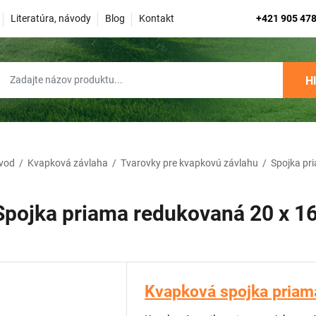
Literatúra, návody
Blog
Kontakt
+421 905 478
H
vod
/
Kvapková závlaha
/
Tvarovky pre kvapkovú závlahu
/
Spojka pr
Spojka priama redukovaná 20 x 1
Kvapková spojka priam