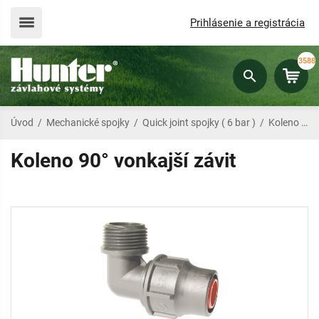
Prihlásenie a registrácia
3588
Úvod
/
Mechanické spojky
/
Quick joint spojky ( 6 bar )
/
Koleno 90° vonkajší závit
Koleno 90° vonkajší závit