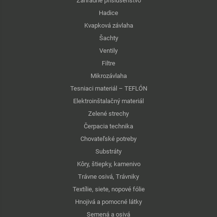
Záhradné príslušenstvo
Hadice
Kvapková závlaha
Šachty
Ventily
Filtre
Mikrozávlaha
Tesniaci materiál – TEFLÓN
Elektroinštalačný materiál
Zelené strechy
Čerpacia technika
Chovateľské potreby
Substráty
Kôry, štiepky, kamenivo
Trávne osivá, Trávniky
Textílie, siete, nopové fólie
Hnojivá a pomocné látky
Semená a osivá