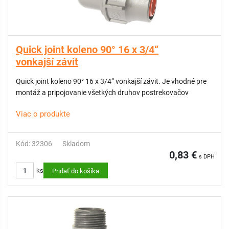
Quick joint koleno 90° 16 x 3/4“
vonkajší závit
Quick joint koleno 90° 16 x 3/4“ vonkajší závit. Je vhodné pre
montáž a pripojovanie všetkých druhov postrekovačov
Viac o produkte
Kód: 32306
Skladom
0,83 €
s DPH
ks
Pridať do košíka