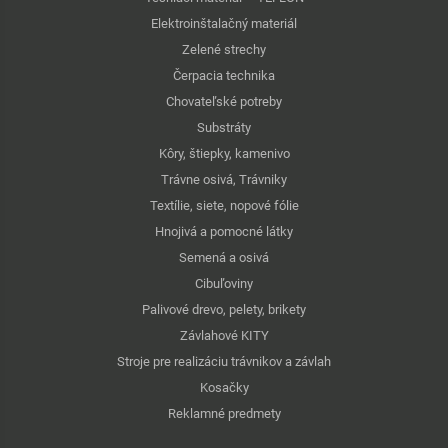
Elektroinštalačný materiál
Zelené strechy
Čerpacia technika
Chovateľské potreby
Substráty
Kôry, štiepky, kamenivo
Trávne osivá, Trávniky
Textílie, siete, nopové fólie
Hnojivá a pomocné látky
Semená a osivá
Cibuľoviny
Palivové drevo, pelety, brikety
Závlahové KITY
Stroje pre realizáciu trávnikov a závlah
Kosačky
Reklamné predmety