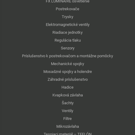
FX LUMINAIRE osvetlenie
Postrekovače
Trysky
Elektromagnetické ventily
Riadiace jednotky
Regulácia tlaku
Senzory
Príslušenstvo k postrekovačom a montážne pomôcky
Mechanické spojky
Mosadzné spojky a holendre
Záhradné príslušenstvo
Hadice
Kvapková závlaha
Šachty
Ventily
Filtre
Mikrozávlaha
Tesniaci materiál – TEFLÓN