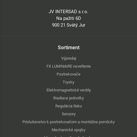
JV INTERSAD s.r.o.
Na pažiti 6D
900 21 Svätý Jur
Sortiment
Výpredaj
FX LUMINAIRE osvetlenie
Postrekovače
Trysky
Elektromagnetické ventily
Riadiace jednotky
Regulácia tlaku
Senzory
Príslušenstvo k postrekovačom a montážne pomôcky
Mechanické spojky