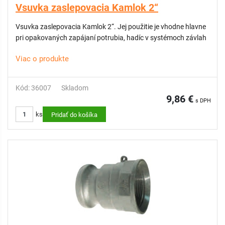
Vsuvka zaslepovacia Kamlok 2“
Vsuvka zaslepovacia Kamlok 2“. Jej použitie je vhodne hlavne
pri opakovaných zapájaní potrubia, hadíc v systémoch závlah
Viac o produkte
Kód: 36007
Skladom
9,86 €
s DPH
ks
Pridať do košíka