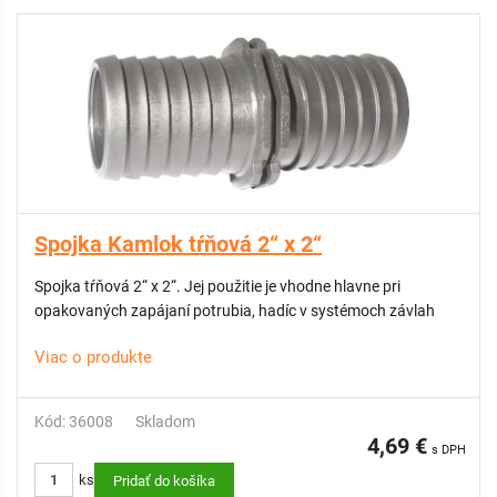
Spojka Kamlok tŕňová 2“ x 2“
Spojka tŕňová 2“ x 2“. Jej použitie je vhodne hlavne pri
opakovaných zapájaní potrubia, hadíc v systémoch závlah
Viac o produkte
Kód: 36008
Skladom
4,69 €
s DPH
ks
Pridať do košíka