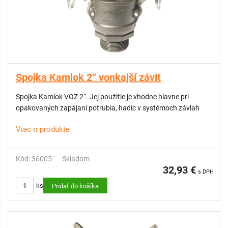
Spojka Kamlok 2“ vonkajší závit
Spojka Kamlok VOZ 2“. Jej použitie je vhodne hlavne pri
opakovaných zapájaní potrubia, hadíc v systémoch závlah
Viac o produkte
Kód: 36005
Skladom
32,93 €
s DPH
ks
Pridať do košíka