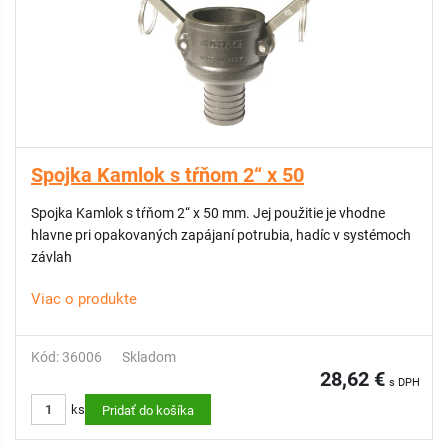
Spojka Kamlok s tŕňom 2“ x 50
Spojka Kamlok s tŕňom 2“ x 50 mm. Jej použitie je vhodne
hlavne pri opakovaných zapájaní potrubia, hadíc v systémoch
závlah
Viac o produkte
Kód: 36006
Skladom
28,62 €
s DPH
ks
Pridať do košíka