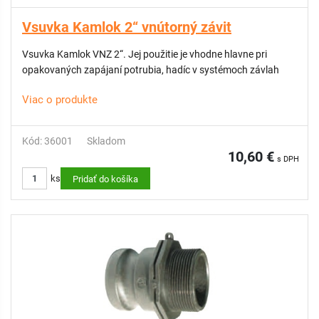
Vsuvka Kamlok 2“ vnútorný závit
Vsuvka Kamlok VNZ 2“. Jej použitie je vhodne hlavne pri
opakovaných zapájaní potrubia, hadíc v systémoch závlah
Viac o produkte
Kód: 36001
Skladom
10,60 €
s DPH
ks
Pridať do košíka