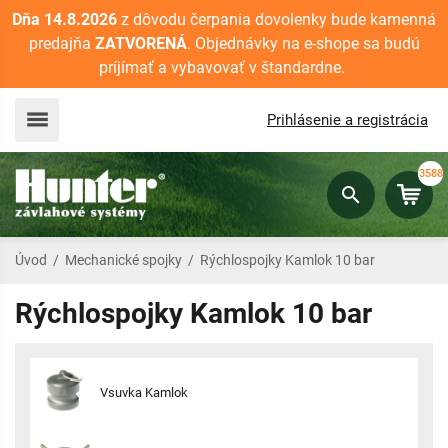
Dňa 14.8.2026
z dôvodu čerpania dovolenky bude kamenná
predajňa
ZATVORENÁ
. Objednávky na e-shope sa budú
príjímať a vybavovať v štandardne.
Prihlásenie a registrácia
3588
Úvod
/
Mechanické spojky
/
Rýchlospojky Kamlok 10 bar
Rýchlospojky Kamlok 10 bar
Vsuvka Kamlok