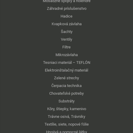
Mosadzné spojky a holendre
Záhradné príslušenstvo
Hadice
Kvapková závlaha
Šachty
Ventily
Filtre
Mikrozávlaha
Tesniaci materiál – TEFLÓN
Elektroinštalačný materiál
Zelené strechy
Čerpacia technika
Chovateľské potreby
Substráty
Kôry, štiepky, kamenivo
Trávne osivá, Trávniky
Textílie, siete, nopové fólie
Hnojivá a pomocné látky