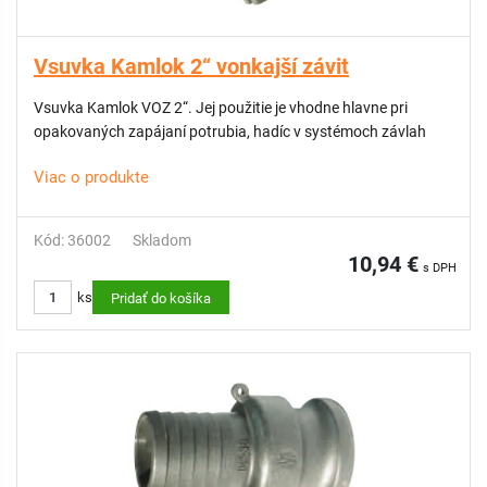
Vsuvka Kamlok 2“ vonkajší závit
Vsuvka Kamlok VOZ 2“. Jej použitie je vhodne hlavne pri
opakovaných zapájaní potrubia, hadíc v systémoch závlah
Viac o produkte
Kód: 36002
Skladom
10,94 €
s DPH
ks
Pridať do košíka