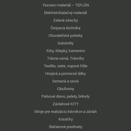
Tesniaci materiál – TEFLÓN
Elektroinštalačný materiál
Zelené strechy
Čerpacia technika
Chovateľské potreby
Substráty
Kôry, štiepky, kamenivo
Trávne osivá, Trávniky
Textílie, siete, nopové fólie
Hnojivá a pomocné látky
Semená a osivá
Cibuľoviny
Palivové drevo, pelety, brikety
Závlahové KITY
Stroje pre realizáciu trávnikov a závlah
Kosačky
Reklamné predmety