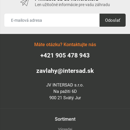
Len užitočné informácie pre vašu záhradu
Odoslať
Máte otázku? Kontaktujte nás
+421 905 478 943
zavlahy@intersad.sk
JV INTERSAD s.r.o.
Na pažiti 6D
900 21 Svätý Jur
Sortiment
Výpredaj