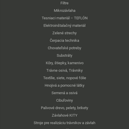
Filtre
Mikrozávlaha
Tesniaci materiál – TEFLÓN
Elektroinštalačný materiál
Zelené strechy
Čerpacia technika
Chovateľské potreby
Substráty
Kôry, štiepky, kamenivo
Trávne osivá, Trávniky
Textílie, siete, nopové fólie
Hnojivá a pomocné látky
Semená a osivá
Cibuľoviny
Palivové drevo, pelety, brikety
Závlahové KITY
Stroje pre realizáciu trávnikov a závlah