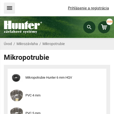
Prihlásenie a registrácia
3588
Úvod
/
Mikrozávlaha
/
Mikropotrubie
Mikropotrubie
Mikropotrubie Hunter 6 mm HQV
PVC 4 mm
PVC 5 mm