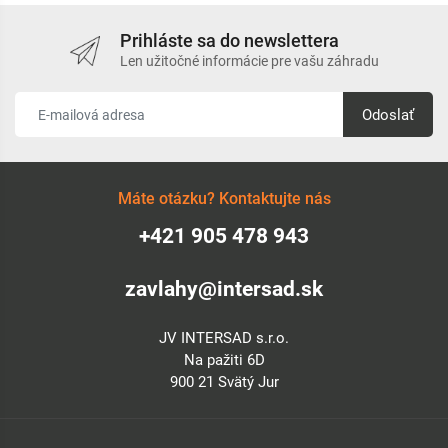
Prihláste sa do newslettera
Len užitočné informácie pre vašu záhradu
Odoslať
Máte otázku? Kontaktujte nás
+421 905 478 943
zavlahy@intersad.sk
JV INTERSAD s.r.o.
Na pažiti 6D
900 21 Svätý Jur