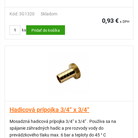
Kód: 3G1320
Skladom
0,93 €
s DPH
ks
Pridať do košíka
Hadicová prípojka 3/4“ x 3/4“
Mosadzná hadicová prípojka 3/4“ x 3/4“ . Používa sa na
spájanie záhradných hadíc a pre rozvody vody do
prevádzkového tlaku max. 6 bar a teploty do 45 ° C