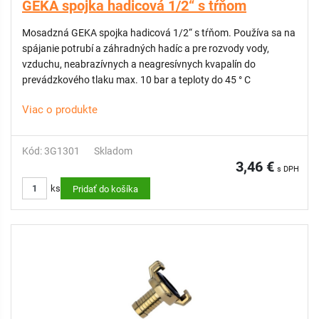
GEKA spojka hadicová 1/2“ s tŕňom
Mosadzná GEKA spojka hadicová 1/2“ s tŕňom. Používa sa na
spájanie potrubí a záhradných hadíc a pre rozvody vody,
vzduchu, neabrazívnych a neagresívnych kvapalín do
prevádzkového tlaku max. 10 bar a teploty do 45 ° C
Viac o produkte
Kód: 3G1301
Skladom
3,46 €
s DPH
ks
Pridať do košíka