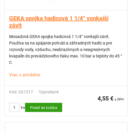
GEKA spojka hadicová 1 1/4“ vonkajší
závit
Mosadzná GEKA spojka hadicová 1 1/4“ vonkajší závit.
Používa sa na spájanie potrubí a záhradných hadíc a pre
rozvody vody, vzduchu, neabrazívnych a neagresívnych
kvapalín do prevádzkového tlaku max. 10 bar a teploty do 45 °
C
Viac o produkte
Kód: 3G1317
Vypredané
4,55 €
s DPH
ks
Pridať do košíka