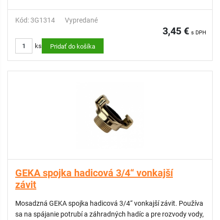
Kód: 3G1314
Vypredané
3,45 €
s DPH
ks
Pridať do košíka
GEKA spojka hadicová 3/4“ vonkajší
závit
Mosadzná GEKA spojka hadicová 3/4“ vonkajší závit. Používa
sa na spájanie potrubí a záhradných hadíc a pre rozvody vody,