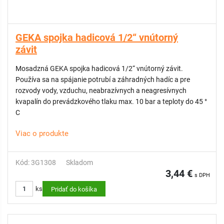
GEKA spojka hadicová 1/2“ vnútorný
závit
Mosadzná GEKA spojka hadicová 1/2“ vnútorný závit.
Používa sa na spájanie potrubí a záhradných hadíc a pre
rozvody vody, vzduchu, neabrazívnych a neagresívnych
kvapalín do prevádzkového tlaku max. 10 bar a teploty do 45 °
C
Viac o produkte
Kód: 3G1308
Skladom
3,44 €
s DPH
ks
Pridať do košíka