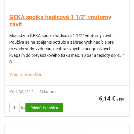
GEKA spojka hadicová 1 1/2“ vnútorný
závit
Mosadzná GEKA spojka hadicová 1 1/2“ vnútorný závit.
Používa sa na spájanie potrubí a záhradných hadíc a pre
rozvody vody, vzduchu, neabrazívnych a neagresívnych
kvapalín do prevádzkového tlaku max. 10 bar a teploty do 45 °
C
Viac o produkte
Kód: 3G1312
Skladom
6,14 €
s DPH
ks
Pridať do košíka