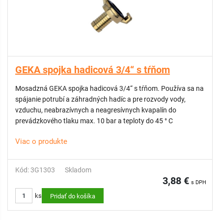
GEKA spojka hadicová 3/4“ s tŕňom
Mosadzná GEKA spojka hadicová 3/4“ s tŕňom. Používa sa na
spájanie potrubí a záhradných hadíc a pre rozvody vody,
vzduchu, neabrazívnych a neagresívnych kvapalín do
prevádzkového tlaku max. 10 bar a teploty do 45 ° C
Viac o produkte
Kód: 3G1303
Skladom
3,88 €
s DPH
ks
Pridať do košíka