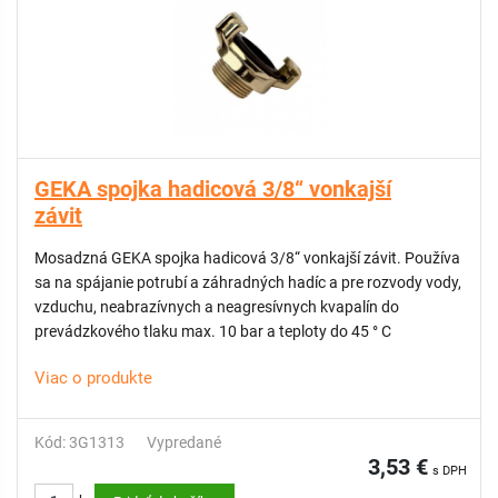
GEKA spojka hadicová 3/8“ vonkajší
závit
Mosadzná GEKA spojka hadicová 3/8“ vonkajší závit. Používa
sa na spájanie potrubí a záhradných hadíc a pre rozvody vody,
vzduchu, neabrazívnych a neagresívnych kvapalín do
prevádzkového tlaku max. 10 bar a teploty do 45 ° C
Viac o produkte
Kód: 3G1313
Vypredané
3,53 €
s DPH