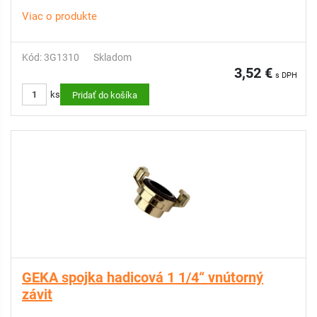
Viac o produkte
Kód: 3G1310
Skladom
3,52 €
s DPH
ks
Pridať do košíka
GEKA spojka hadicová 1 1/4“ vnútorný
závit