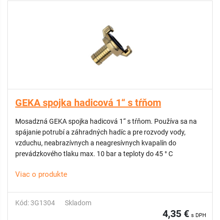
GEKA spojka hadicová 1“ s tŕňom
Mosadzná GEKA spojka hadicová 1“ s tŕňom. Používa sa na
spájanie potrubí a záhradných hadíc a pre rozvody vody,
vzduchu, neabrazívnych a neagresívnych kvapalín do
prevádzkového tlaku max. 10 bar a teploty do 45 ° C
Viac o produkte
Kód: 3G1304
Skladom
4,35 €
s DPH