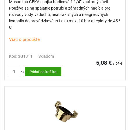
Mosadzná GEKA spojka hadicová 1 1/4“ vnútorný závit.
Používa sa na spájanie potrubí a záhradných hadíc a pre
rozvody vody, vzduchu, neabrazívnych a neagresívnych
kvapalín do prevádzkového tlaku max. 10 bar a teploty do 45 °
C
Viac o produkte
Kód: 3G1311
Skladom
5,08 €
s DPH
ks
Pridať do košíka