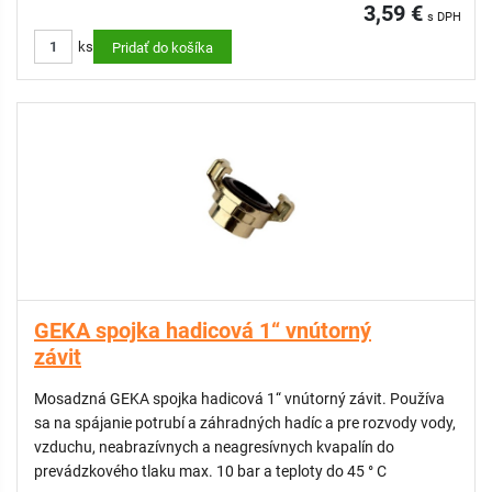
3,59 €
s DPH
ks
Pridať do košíka
GEKA spojka hadicová 1“ vnútorný
závit
Mosadzná GEKA spojka hadicová 1“ vnútorný závit. Používa
sa na spájanie potrubí a záhradných hadíc a pre rozvody vody,
vzduchu, neabrazívnych a neagresívnych kvapalín do
prevádzkového tlaku max. 10 bar a teploty do 45 ° C