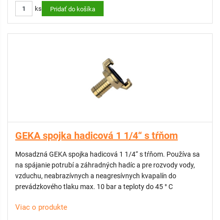
ks
Pridať do košíka
GEKA spojka hadicová 1 1/4“ s tŕňom
Mosadzná GEKA spojka hadicová 1 1/4“ s tŕňom. Používa sa
na spájanie potrubí a záhradných hadíc a pre rozvody vody,
vzduchu, neabrazívnych a neagresívnych kvapalín do
prevádzkového tlaku max. 10 bar a teploty do 45 ° C
Viac o produkte