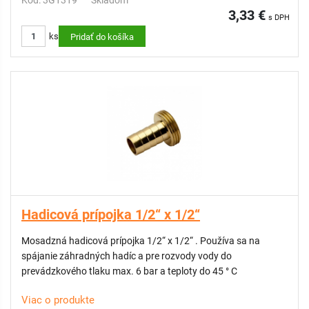
Kód: 3G1319
Skladom
3,33 €
s DPH
ks
Pridať do košíka
Hadicová prípojka 1/2“ x 1/2“
Mosadzná hadicová prípojka 1/2“ x 1/2“ . Používa sa na
spájanie záhradných hadíc a pre rozvody vody do
prevádzkového tlaku max. 6 bar a teploty do 45 ° C
Viac o produkte