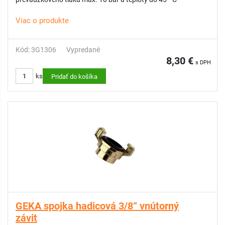
Viac o produkte
Kód: 3G1306
Vypredané
8,30 €
s DPH
ks
Pridať do košíka
GEKA spojka hadicová 3/8“ vnútorný
závit