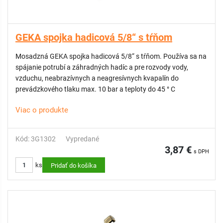
GEKA spojka hadicová 5/8“ s tŕňom
Mosadzná GEKA spojka hadicová 5/8“ s tŕňom. Používa sa na
spájanie potrubí a záhradných hadíc a pre rozvody vody,
vzduchu, neabrazívnych a neagresívnych kvapalín do
prevádzkového tlaku max. 10 bar a teploty do 45 ° C
Viac o produkte
Kód: 3G1302
Vypredané
3,87 €
s DPH
ks
Pridať do košíka