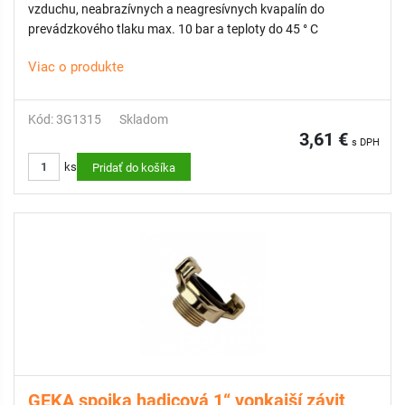
vzduchu, neabrazívnych a neagresívnych kvapalín do
prevádzkového tlaku max. 10 bar a teploty do 45 ° C
Viac o produkte
Kód: 3G1315
Skladom
3,61 €
s DPH
ks
Pridať do košíka
GEKA spojka hadicová 1“ vonkajší závit