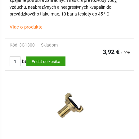
spájanie potrubí a záhradných hadíc a pre rozvody vody,
vzduchu, neabrazívnych a neagresívnych kvapalín do
prevádzkového tlaku max. 10 bar a teploty do 45 ° C
Viac o produkte
Kód: 3G1300
Skladom
3,92 €
s DPH
ks
Pridať do košíka