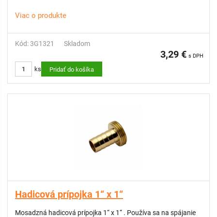
Viac o produkte
Kód: 3G1321
Skladom
3,29 €
s DPH
ks
Pridať do košíka
Hadicová prípojka 1“ x 1“
Mosadzná hadicová prípojka 1“ x 1“ . Používa sa na spájanie