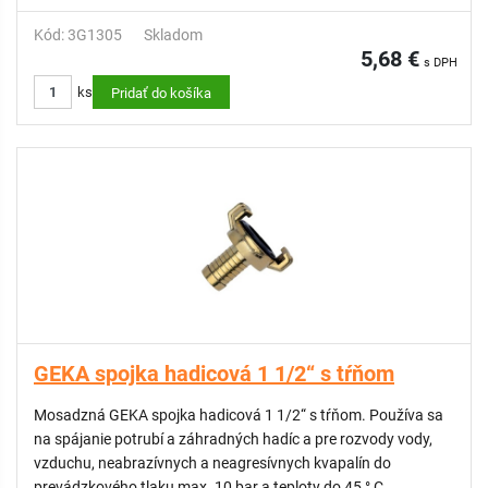
Kód: 3G1305
Skladom
5,68 €
s DPH
ks
Pridať do košíka
GEKA spojka hadicová 1 1/2“ s tŕňom
Mosadzná GEKA spojka hadicová 1 1/2“ s tŕňom. Používa sa
na spájanie potrubí a záhradných hadíc a pre rozvody vody,
vzduchu, neabrazívnych a neagresívnych kvapalín do
prevádzkového tlaku max. 10 bar a teploty do 45 ° C