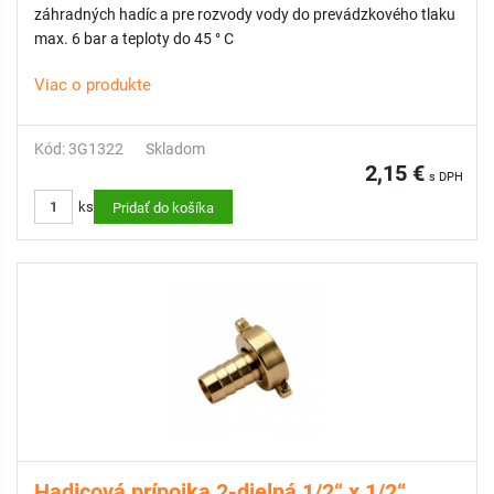
záhradných hadíc a pre rozvody vody do prevádzkového tlaku
max. 6 bar a teploty do 45 ° C
Viac o produkte
Kód: 3G1322
Skladom
2,15 €
s DPH
ks
Pridať do košíka
Hadicová prípojka 2-dielná 1/2“ x 1/2“