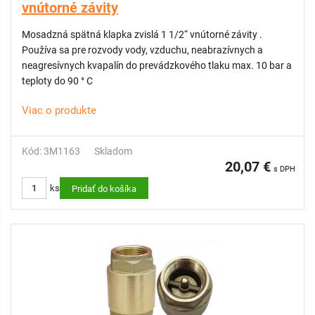
vnútorné závity
Mosadzná spätná klapka zvislá 1 1/2“ vnútorné závity .
Používa sa pre rozvody vody, vzduchu, neabrazívnych a
neagresívnych kvapalín do prevádzkového tlaku max. 10 bar a
teploty do 90 ° C
Viac o produkte
Kód: 3M1163
Skladom
20,07 €
s DPH
ks
Pridať do košíka