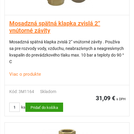
Mosadzná spätná klapka zvislá 2“
vnútorné závity
Mosadzná spätná klapka zvislá 2“ vnútorné závity . Používa
sa pre rozvody vody, vzduchu, neabrazívnych a neagresívnych
kvapalín do prevádzkového tlaku max. 10 bar a teploty do 90 °
C
Viac o produkte
Kód: 3M1164
Skladom
31,09 €
s DPH
ks
Pridať do košíka