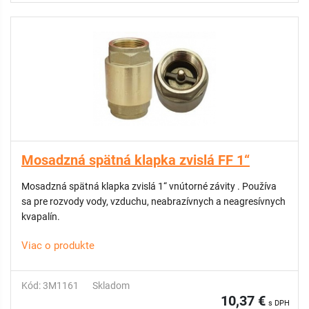
Mosadzná spätná klapka zvislá FF 1“
Mosadzná spätná klapka zvislá 1“ vnútorné závity . Používa
sa pre rozvody vody, vzduchu, neabrazívnych a neagresívnych
kvapalín.
Viac o produkte
Kód: 3M1161
Skladom
10,37 €
s DPH