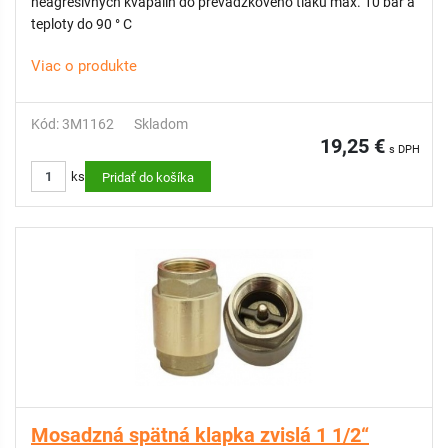
neagresívnych kvapalín do prevádzkového tlaku max. 10 bar a
teploty do 90 ° C
Viac o produkte
Kód: 3M1162
Skladom
19,25 €
s DPH
ks
Pridať do košíka
Mosadzná spätná klapka zvislá 1 1/2“