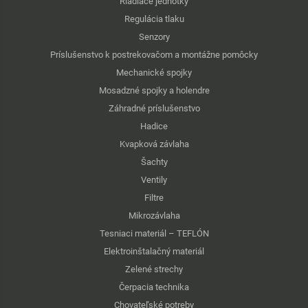
Riadiace jednotky
Regulácia tlaku
Senzory
Príslušenstvo k postrekovačom a montážne pomôcky
Mechanické spojky
Mosadzné spojky a holendre
Záhradné príslušenstvo
Hadice
Kvapková závlaha
Šachty
Ventily
Filtre
Mikrozávlaha
Tesniaci materiál – TEFLÓN
Elektroinštalačný materiál
Zelené strechy
Čerpacia technika
Chovateľské potreby