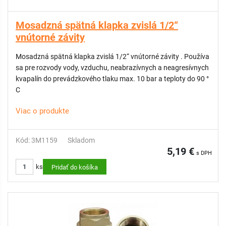
Mosadzná spätná klapka zvislá 1/2“
vnútorné závity
Mosadzná spätná klapka zvislá 1/2“ vnútorné závity . Používa
sa pre rozvody vody, vzduchu, neabrazívnych a neagresívnych
kvapalín do prevádzkového tlaku max. 10 bar a teploty do 90 °
C
Viac o produkte
Kód: 3M1159
Skladom
5,19 €
s DPH
ks
Pridať do košíka