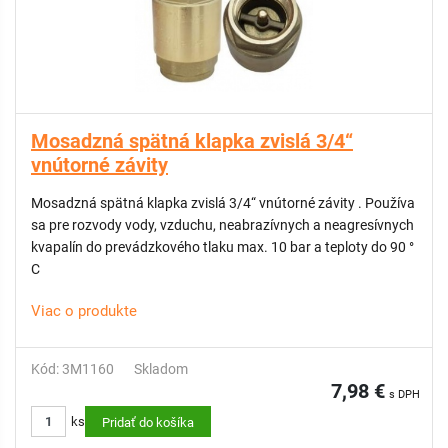
Mosadzná spätná klapka zvislá 3/4“
vnútorné závity
Mosadzná spätná klapka zvislá 3/4“ vnútorné závity . Používa
sa pre rozvody vody, vzduchu, neabrazívnych a neagresívnych
kvapalín do prevádzkového tlaku max. 10 bar a teploty do 90 °
C
Viac o produkte
Kód: 3M1160
Skladom
7,98 €
s DPH
ks
Pridať do košíka