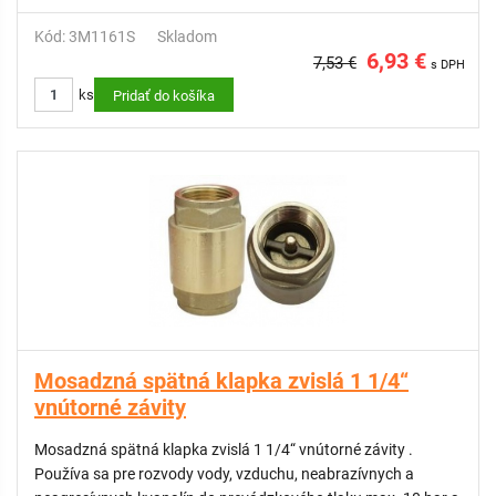
Kód: 3M1161S
Skladom
6,93 €
7,53 €
s DPH
ks
Pridať do košíka
Mosadzná spätná klapka zvislá 1 1/4“
vnútorné závity
Mosadzná spätná klapka zvislá 1 1/4“ vnútorné závity .
Používa sa pre rozvody vody, vzduchu, neabrazívnych a