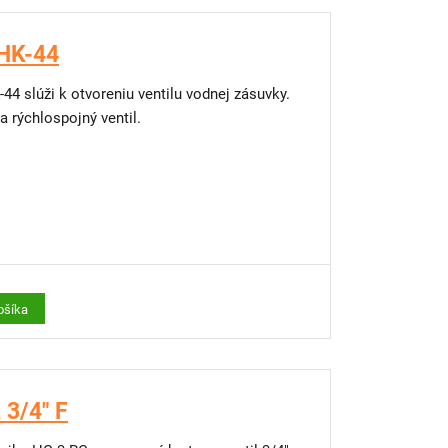
 HK-44
4 slúži k otvoreniu ventilu vodnej zásuvky.
 rýchlospojný ventil.
ošíka
3/4" F