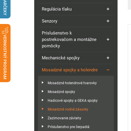
DARČEKY
Regulácia tlaku
Senzory
Príslušenstvo k
VERNOSTNÝ PROGRAM
postrekovačom a montážne
pomôcky
Mechanické spojky
Mosadzné spojky a holendre
Mosadzné holendrové tvarovky
Mosadzné spojky
Hadicové spojky a GEKA spojky
Mosadzné vodné zásuvky
Zazimovanie závlahy
Príslušenstvo pre čerpadlá