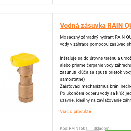
Vodná zásuvka RAIN Q
Mosadzný záhradný hydrant RAIN QUI
vody v záhrade pomocou zasúvacieh
Inštaluje sa do úrovne terénu a um
alebo priame čerpanie vody záhradn
zasunutí kľúča sa spustí prietok vod
samostatne)
Zaisťovací mechanizmus bráni nech
Po ukončení odberu vody sa kľúč je
uzavrie. Ideálny na zavlažovanie zá
polievanie kríkov, stromčekov, trávn
Viac o produkte
záhradnej sprchy.
Kód: RAIN1601
Skladom