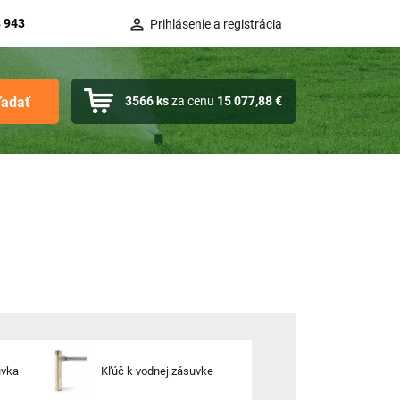
 943
Prihlásenie a registrácia
ľadať
3566
ks
za cenu
15 077,88 €
uvka
Kľúč k vodnej zásuvke