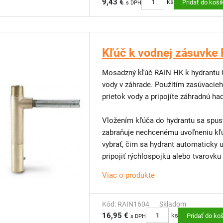
9,43 €
ks
Pridať do koší
s DPH
Kľúč k vodnej zásuvke
Mosadzný kľúč RAIN HK k hydrantu 
vody v záhrade. Použitím zasúvacie
prietok vody a pripojíte záhradnú ha
Vložením kľúča do hydrantu sa spus
zabraňuje nechcenému uvoľneniu kľúča. Po ukončení odberu vody st
vybrať, čim sa hydrant automaticky uzavrie. Na vonkajší závit k
pripojiť rýchlospojku alebo tvarovku
Viac o produkte
Kód: RAIN1604
Skladom
16,95 €
ks
Pridať do ko
s DPH