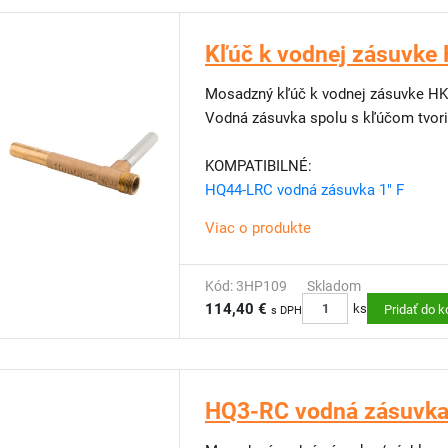
Kľúč k vodnej zásuvke
Mosadzný kľúč k vodnej zásuvke HK-4
Vodná zásuvka spolu s kľúčom tvoria
KOMPATIBILNÉ:
HQ44-LRC vodná zásuvka 1" F
Viac o produkte
Kód: 3HP109
Skladom
114,40 €
ks
Pridať do k
s DPH
HQ3-RC vodná zásuvka 