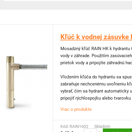
Kľúč k vodnej zásuvke
Mosadzný kľúč RAIN HK k hydrantu 
vody v záhrade. Použitím zasúvacie
prietok vody a pripojíte záhradnú ha
Vložením kľúča do hydrantu sa spus
zabraňuje nechcenému uvoľneniu kľúča. Po ukončení odberu vody st
vybrať, čim sa hydrant automaticky uzavrie. Na vonkajší závit k
pripojiť rýchlospojku alebo tvarovku
Viac o produkte
Kód: RAIN1602
Skladom