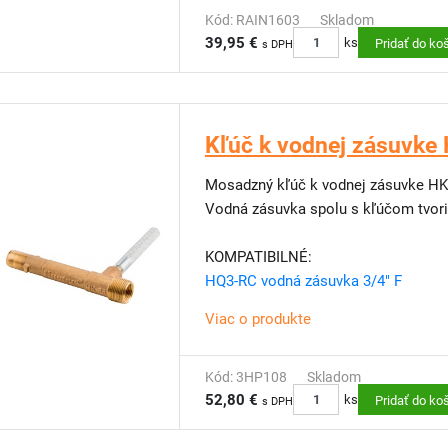
Kód: RAIN1603
Skladom
39,95 €
ks
Pridať do ko
s DPH
Kľúč k vodnej zásuvke
Mosadzný kľúč k vodnej zásuvke HK-3
Vodná zásuvka spolu s kľúčom tvoria
KOMPATIBILNÉ:
HQ3-RC vodná zásuvka 3/4" F
Viac o produkte
Kód: 3HP108
Skladom
52,80 €
ks
Pridať do ko
s DPH