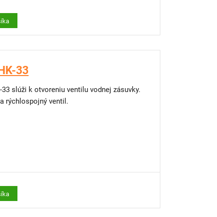
šíka
 HK-33
3 slúži k otvoreniu ventilu vodnej zásuvky.
 rýchlospojný ventil.
šíka