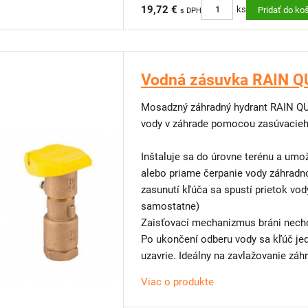
19,72 €
ks
Pridať do ko
s DPH
Vodná zásuvka RAIN Q
Mosadzný záhradný hydrant RAIN QUI
vody v záhrade pomocou zasúvacieh
Inštaluje sa do úrovne terénu a um
alebo priame čerpanie vody záhradn
zasunutí kľúča sa spustí prietok vod
samostatne)
Zaisťovací mechanizmus bráni nech
Po ukončení odberu vody sa kľúč je
uzavrie. Ideálny na zavlažovanie zá
polievanie kríkov, stromčekov, trávn
Viac o produkte
záhradnej sprchy.