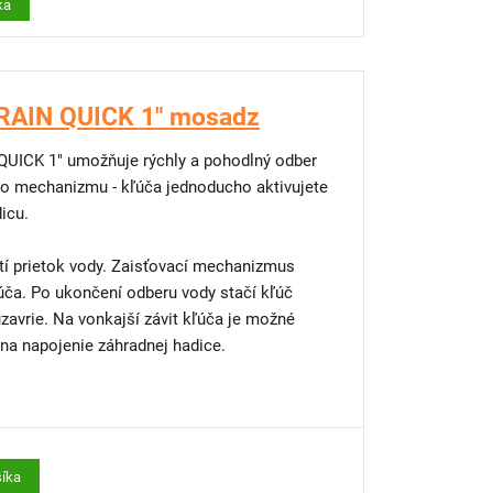
ka
 RAIN QUICK 1" mosadz
QUICK 1" umožňuje rýchly a pohodlný odber
ho mechanizmu - kľúča jednoducho aktivujete
dicu.
tí prietok vody. Zaisťovací mechanizmus
ačí kľúč
ľúča je možné
 na napojenie záhradnej hadice.
šíka