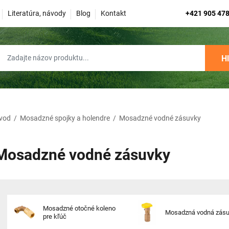
Literatúra, návody
Blog
Kontakt
+421 905 478
H
vod
/
Mosadzné spojky a holendre
/
Mosadzné vodné zásuvky
Mosadzné vodné zásuvky
Mosadzné otočné koleno
Mosadzná vodná zás
pre kľúč