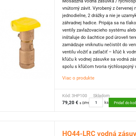
Mosadzná vodná zásuvka / rýchlospo
vnútorný závit. Vyrobený z červenej
jednodielne, 2 drážky a nie je uzamy
záhradnej hadice. Pripája sa na tla
ventily zavlažovacieho systému aleb
inštaluje do šachtice pod úroveň ter
zamädzuje vniknutiu nečistôt do vent
ventilu vložiť a zatlačiť – kľúč k vo
kľúču k vodnej zásuvke sa vodná zá
spolu s kľúčom tvoria rýchlospojný 
napojenie kompresora pri zazimová
Viac o produkte
KOMPATIBILNÉ:
Kľúč k vodnej zásuvke HK-33
Kód: 3HP100
Skladom
79,20 €
ks
Pridať do ko
s DPH
HQ44-LRC vodná zásuv