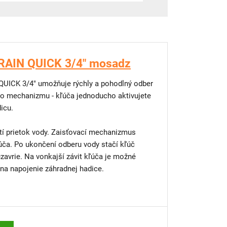
 RAIN QUICK 3/4" mosadz
QUICK 3/4" umožňuje rýchly a pohodlný odber
ho mechanizmu - kľúča jednoducho aktivujete
dicu.
tí prietok vody. Zaisťovací mechanizmus
ačí kľúč
ľúča je možné
 na napojenie záhradnej hadice.