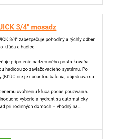
UICK 3/4" mosadz
CK 3/4" zabezpečuje pohodlný a rýchly odber
o kľúča a hadice.
ožňuje pripojenie nadzemného postrekovača
ou hadicou zo zavlažovacieho systému. Po
y.(KĽÚČ nie je súčasťou balenia, objednáva sa
cenému uvoľneniu kľúča počas používania.
dnoducho vyberie a hydrant sa automaticky
hrad pri rodinných domoch – vhodný na
ika a pod. Možno ho využiť aj na pripojenie