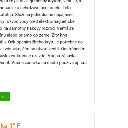
jka HQ-3-RC s gumenný krytom, ventil 3/4"
 mosadze a nehrdzavejúcej ocele. Telo
kateľná. Slúži na jednoduché napájanie
kový rozvod vody pred elektromagnetické
o na samotný tlakový rozvod. Ventil sa
énu alebo priamo do zeme. Žltý kryt
ilu. Odklopením žltého krytu je potrebné do
dnej zásuvke, čím sa otvorí ventil. Odstránením
suvka vodotesne uzavrie. Vodná zásuvka
ventil. Vodná zásuvka sa často používa aj na
vaní závlahového systému.
šíka
ka 1" F