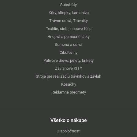
Substráty
Kôry, štiepky, kamenivo
Trávne osivá, Trávniky
Textílie, siete, nopové fólie
Hnojivá a pomocné látky
Semená a osivá
Cibuľoviny
Palivové drevo, pelety, brikety
Závlahové KITY
Stroje pre realizáciu trávnikov a závlah
Kosačky
Reklamné predmety
Všetko o nákupe
O spoločnosti