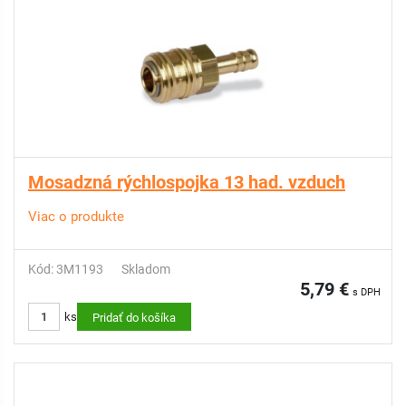
Mosadzná rýchlospojka 13 had. vzduch
Viac o produkte
Kód: 3M1193
Skladom
5,79 €
s DPH
ks
Pridať do košíka