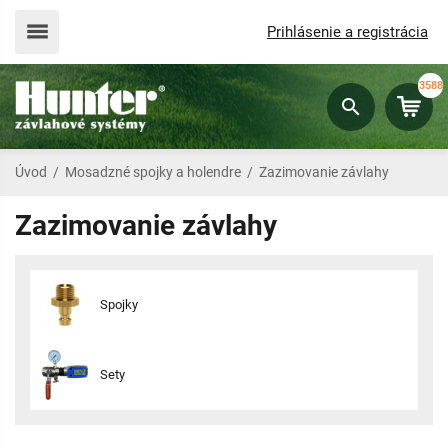
Prihlásenie a registrácia
3588
Úvod
/
Mosadzné spojky a holendre
/
Zazimovanie závlahy
Zazimovanie závlahy
Spojky
Sety