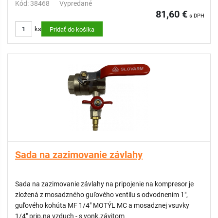
Kód: 38468
Vypredané
81,60 €
s DPH
ks
Pridať do košíka
Sada na zazimovanie závlahy
Sada na zazimovanie závlahy na pripojenie na kompresor je
zložená z mosadzného guľového ventilu s odvodnením 1",
guľového kohúta MF 1/4" MOTÝL MC a mosadznej vsuvky
1/4" prip.na vzduch - s vonk.závitom