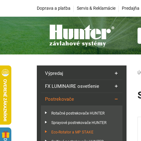
Doprava a platba
Servis & Reklamácie
Predajňa
Ú
Výpredaj
FX LUMINAIRE osvetlenie
Postrekovače
Rotačné postrekovače HUNTER
Sprayové postrekovače HUNTER
Eco-Rotator a MP STAKE