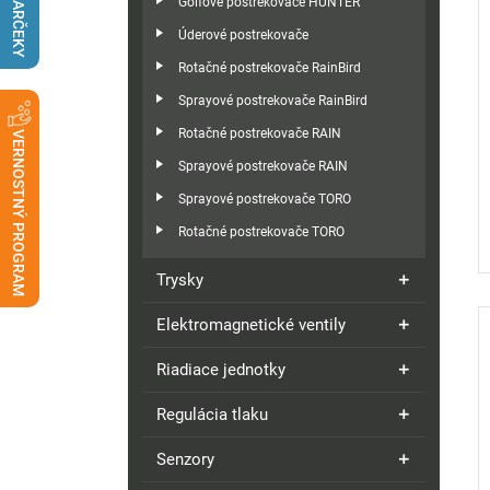
DARČEKY
Golfové postrekovače HUNTER
Úderové postrekovače
Rotačné postrekovače RainBird
Sprayové postrekovače RainBird
Rotačné postrekovače RAIN
VERNOSTNÝ PROGRAM
Sprayové postrekovače RAIN
Sprayové postrekovače TORO
Rotačné postrekovače TORO
Trysky
Elektromagnetické ventily
Riadiace jednotky
Regulácia tlaku
Senzory