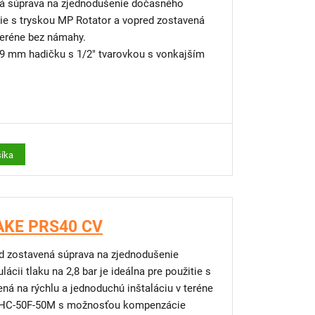
ná súprava na zjednodušenie dočasného
 tryskou MP Rotator a vopred zostavená
 teréne bez námahy.
 9 mm hadičku s 1/2" tvarovkou s vonkajším
šíka
TAKE PRS40 CV
d zostavená súprava na zjednodušenie
cii tlaku na 2,8 bar je ideálna pre použitie s
l HC-50F-50M s možnosťou kompenzácie