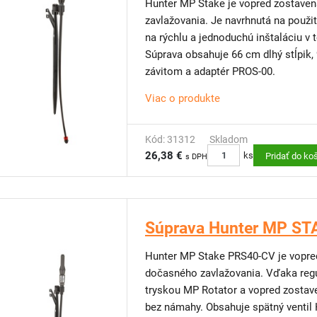
Hunter MP Stake je vopred zostave
zavlažovania. Je navrhnutá na použitie s
na rýchlu a jednoduchú inštaláciu v
Súprava obsahuje 66 cm dlhý stĺpik,
závitom a adaptér PROS-00.
Viac o produkte
Kód: 31312
Skladom
26,38 €
ks
Pridať do ko
s DPH
Súprava Hunter MP S
Hunter MP Stake PRS40-CV je vopre
dočasného zavlažovania. Vďaka regulá
tryskou MP Rotator a vopred zostavená na rýchlu a jednoduchú inštaláciu v teréne
bez námahy. Obsahuje spätný venti