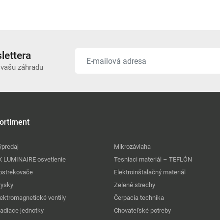
lettera
 vašu záhradu
ortiment
ýpredaj
Mikrozávlaha
X LUMINAIRE osvetlenie
Tesniaci materiál – TEFLÓN
ostrekovače
Elektroinštalačný materiál
rysky
Zelené strechy
lektromagnetické ventily
Čerpacia technika
iadiace jednotky
Chovateľské potreby