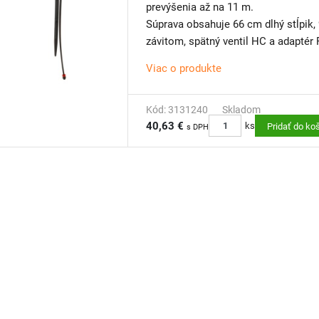
prevýšenia až na 11 m.
Súprava obsahuje 66 cm dlhý stĺpik,
závitom, spätný ventil HC a adaptér
Viac o produkte
Kód: 3131240
Skladom
40,63 €
ks
Pridať do ko
s DPH