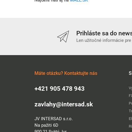
Nájdete nás aj na
MALL.SK
Prihláste sa do news
Len užitočné informácie pre
Máte otázku? Kontaktujte nás
S
+421 905 478 943
V
F
zavlahy@intersad.sk
P
T
JV INTERSAD s.r.o.
E
Na pažiti 6D
R
900 21 Svätý Jur