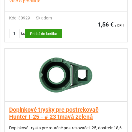
Viac o produkte
Kód: 30929
Skladom
1,56 €
s DPH
ks
Pridať do košíka
Doplnkové trysky pre postrekovač
Hunter I-25 - # 23 tmavá zelená
Doplnková tryska pre rotačné postrekovače I-25, dostrek: 18,6