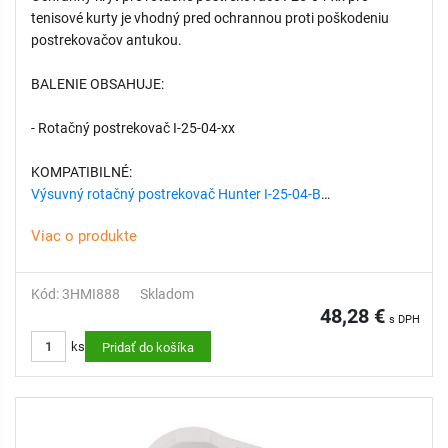
tenisové kurty je vhodný pred ochrannou proti poškodeniu
postrekovačov antukou.
BALENIE OBSAHUJE:
- Rotačný postrekovač I-25-04-xx
KOMPATIBILNÉ:
Výsuvný rotačný postrekovač Hunter I-25-04-B
Výsuvný rotačný postrekovač Hunter I-25-04-SS-B
Viac o produkte
Výsuvný rotačný postrekovač Hunter I-25-04-SS-HS-B
Koleno 90, 1" vonkajší závit x 1" vnútorný závit
Kód: 3HMI888
Skladom
48,28 €
s DPH
ks
Pridať do košíka