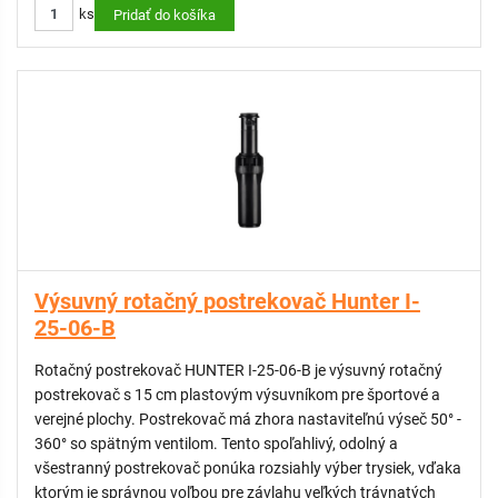
ks
Doplnkové trysky pre postrekovač Hunter I-25 - #20 tmavá
Pridať do košíka
hnedá
Doplnkové trysky pre postrekovač Hunter I-25 - # 23 tmavá
zelená
Doplnkové trysky pre postrekovač Hunter I-25 - # 25 tmavá
modrá
Doplnkové trysky pre postrekovač Hunter I-25 - # 28 čierna
Sada trysiek pre rotačné postrekovače I-25
Gumový kryt pre rotačné postrekovače Hunter I-25-SS
Výsuvný rotačný postrekovač Hunter I-
25-06-B
Rotačný postrekovač HUNTER I-25-06-B je výsuvný rotačný
postrekovač s 15 cm plastovým výsuvníkom pre športové a
verejné plochy. Postrekovač má zhora nastaviteľnú výseč 50° -
360° so spätným ventilom. Tento spoľahlivý, odolný a
všestranný postrekovač ponúka rozsiahly výber trysiek, vďaka
ktorým je správnou voľbou pre závlahu veľkých trávnatých