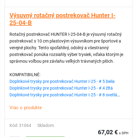
Výsuvný rotačný postrekovač Hunter I-
25-04-B
Rotačný postrekovač HUNTER I-25-04-B je výsuvný rotačný
postrekovač s 10 cm plastovým výsuvníkom pre športové a
verejné plochy. Tento spoľahlivý, odolný a všestranný
postrekovač ponúka rozsiahly výber trysiek, vďaka ktorým je
správnou voľbou pre závlahu veľkých trávnatých plôch.
KOMPATIBILNÉ:
Doplnkové trysky pre postrekovač Hunter I-25 - # 5 biela
Doplnkové trysky pre postrekovač Hunter I-25 - # 4 žltá
Doplnkové trysky pre postrekovač Hunter I-25 - # 8 svetlá
hnedá
Viac o produkte
Doplnkové trysky pre postrekovač Hunter I-25 - # 13 svetlá
modrá
Doplnkové trysky pre postrekovač Hunter I-25 - # 18 červená
Kód: 31064
Skladom
Doplnkové trysky pre postrekovač Hunter I-25 - #20 tmavá
67,02 €
s DPH
hnedá