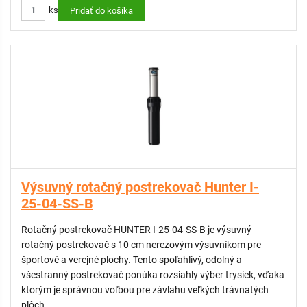
ks
Doplnkové trysky pre postrekovač Hunter I-25 - # 23 tmavá
Pridať do košíka
zelená
Doplnkové trysky pre postrekovač Hunter I-25 - # 25 tmavá
modrá
Doplnkové trysky pre postrekovač Hunter I-25 - # 28 čierna
Sada trysiek pre rotačné postrekovače I-25
Gumový kryt pre rotačné postrekovače Hunter I-25
Výsuvný rotačný postrekovač Hunter I-
25-04-SS-B
Rotačný postrekovač HUNTER I-25-04-SS-B je výsuvný
rotačný postrekovač s 10 cm nerezovým výsuvníkom pre
športové a verejné plochy. Tento spoľahlivý, odolný a
všestranný postrekovač ponúka rozsiahly výber trysiek, vďaka
ktorým je správnou voľbou pre závlahu veľkých trávnatých
plôch.