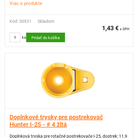
Viac o produkte
Kód: 30931
Skladom
1,43 €
s DPH
ks
Pridať do košíka
Doplnkové trysky pre postrekovač
Hunter I-25 - # 4 žltá
Doplnková tryska pre rotačné postrekovače I-25, dostrek: 11,9