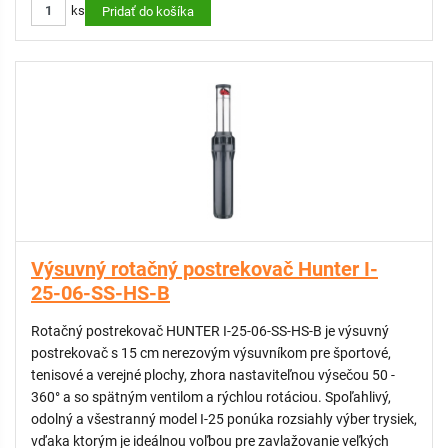
ks
Doplnkové trysky pre postrekovač Hunter I-25 - #20 tmavá
Pridať do košíka
hnedá
Doplnkové trysky pre postrekovač Hunter I-25 - # 23 tmavá
zelená
Doplnkové trysky pre postrekovač Hunter I-25 - # 25 tmavá
modrá
Doplnkové trysky pre postrekovač Hunter I-25 - # 28 čierna
Sada trysiek pre rotačné postrekovače I-25
Gumový kryt pre rotačné postrekovače Hunter I-25-SS
Výsuvný rotačný postrekovač Hunter I-
25-06-SS-HS-B
Rotačný postrekovač HUNTER I-25-06-SS-HS-B je výsuvný
postrekovač s 15 cm nerezovým výsuvníkom pre športové,
tenisové a verejné plochy, zhora nastaviteľnou výsečou 50 -
360° a so spätným ventilom a rýchlou rotáciou. Spoľahlivý,
odolný a všestranný model I-25 ponúka rozsiahly výber trysiek,
vďaka ktorým je ideálnou voľbou pre zavlažovanie veľkých