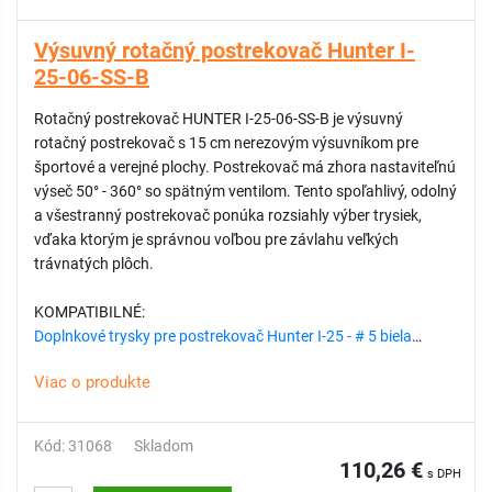
Výsuvný rotačný postrekovač Hunter I-
25-06-SS-B
Rotačný postrekovač HUNTER I-25-06-SS-B je výsuvný
rotačný postrekovač s 15 cm nerezovým výsuvníkom pre
športové a verejné plochy. Postrekovač má zhora nastaviteľnú
výseč 50° - 360° so spätným ventilom. Tento spoľahlivý, odolný
a všestranný postrekovač ponúka rozsiahly výber trysiek,
vďaka ktorým je správnou voľbou pre závlahu veľkých
trávnatých plôch.
KOMPATIBILNÉ:
Doplnkové trysky pre postrekovač Hunter I-25 - # 5 biela
Doplnkové trysky pre postrekovač Hunter I-25 - # 4 žltá
Viac o produkte
Doplnkové trysky pre postrekovač Hunter I-25 - # 8 svetlá
hnedá
Doplnkové trysky pre postrekovač Hunter I-25 - # 13 svetlá
Kód: 31068
Skladom
modrá
110,26 €
s DPH
Doplnkové trysky pre postrekovač Hunter I-25 - # 18 červená