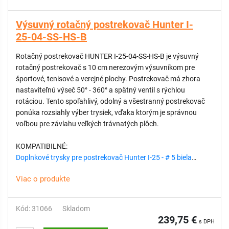
Výsuvný rotačný postrekovač Hunter I-
25-04-SS-HS-B
Rotačný postrekovač HUNTER I-25-04-SS-HS-B je výsuvný
rotačný postrekovač s 10 cm nerezovým výsuvníkom pre
športové, tenisové a verejné plochy. Postrekovač má zhora
nastaviteľnú výseč 50° - 360° a spätný ventil s rýchlou
rotáciou. Tento spoľahlivý, odolný a všestranný postrekovač
ponúka rozsiahly výber trysiek, vďaka ktorým je správnou
voľbou pre závlahu veľkých trávnatých plôch.
KOMPATIBILNÉ:
Doplnkové trysky pre postrekovač Hunter I-25 - # 5 biela
Doplnkové trysky pre postrekovač Hunter I-25 - # 4 žltá
Viac o produkte
Doplnkové trysky pre postrekovač Hunter I-25 - # 8 svetlá
hnedá
Doplnkové trysky pre postrekovač Hunter I-25 - # 13 svetlá
Kód: 31066
Skladom
modrá
239,75 €
s DPH
Doplnkové trysky pre postrekovač Hunter I-25 - # 18 červená