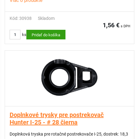
Viac o produkte
Kód: 30938
Skladom
1,56 €
s DPH
ks
Pridať do košíka
Doplnkové trysky pre postrekovač
Hunter I-25 - # 28 čierna
Doplnková tryska pre rotačné postrekovače I-25, dostrek: 18,3