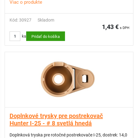
Viac o produkte
Kód: 30927
Skladom
1,43 €
s DPH
ks
Pridať do košíka
Doplnkové trysky pre postrekovač
Hunter I-25 - # 8 svetlá hnedá
Doplnková tryska pre rotočné postrekovače I-25, dostrek: 14,0