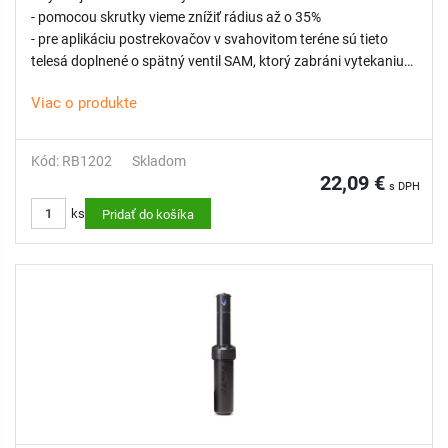
- pomocou skrutky vieme znížiť rádius až o 35%
- pre aplikáciu postrekovačov v svahovitom teréne sú tieto
telesá doplnené o spätný ventil SAM, ktorý zabráni vytekaniu
vody zo sekcie po ukončení závlahy až do prevýšenia 2,1 m
Viac o produkte
Kód: RB1202
Skladom
22,09 €
s DPH
ks
Pridať do košíka