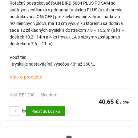
Rotačný postrekovač RAIN BIRD 5004 PLUS PC SAM so
spätným ventilom a s pridanou funkciou PLUS (uzatvorenie
postrekovača ON/OFF) pre zavlažovanie záhrad, parkov a
rezidenčných plôch, má 10 cm výsuv, ku ktorému sa dodáva
sada 12 základných trysiek s dostrekom 7,6 – 15,2 m (8 ks –
dostrek 10,2 - 14m a 4 ks trysiek LA s nízkym vzostupom s
dostrekom 7,6 – 11 m)
Použitie:
- tryska je nastaviteľná výsečou 40° až 360°
- pomocou skrutky vieme znížiť rádius až o 25%
Viac o produkte
- pre uľahčenie kombinovania postrekovačov s rôznou
výsečou je možné doobjednať MPR trysky
- väčšie kvapky zaručia účinné a rovnomerné zavlažovanie po
Kód: RB1208
Skladom
celom okruhu
40,65 €
s DPH
- pre aplikáciu postrekovačov v svahovitom teréne sú tieto
ks
telesá doplnené o spätný ventil SAM, ktorý zabráni vytekaniu
Pridať do košíka
vody zo sekcie po ukončení závlahy až do prevýšenia 2,1 m