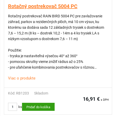
Rotačný postrekovač 5004 PC
Rotačný postrekovač RAIN BIRD 5004 PC pre zavlažovanie
záhrad, parkov a rezidenčných plôch, má 10 cm výsuv, ku
ktorému sa dodáva sada 12 základných trysiek s dostrekom
7,6 – 15,2 m (8 ks – dostrek 10,2 - 14m a 4 ks trysiek LA s
nízkym vzostupom s dostrekom 7,6 – 11 m)
Použitie:
- tryska je nastaviteľná výsečou 40° až 360°
- pomocou skrutky vieme znížiť rádius až o 25%
- pre uľahčenie kombinovania postrekovačov s rôznou
výsečou je možné doobjednať MPR trysky
Viac o produkte
- väčšie kvapky zaručia účinné a rovnomerné zavlažovanie po
celom okruhu
- pri aplikácii postrekovačov v svahovitom teréne je možné
Kód: RB1203
Skladom
tieto telesá doplniť o spätný ventil SAM, ktorý zabráni
16,91 €
s DPH
vytekaniu vody zo sekcie po ukončení závlahy až do
ks
prevýšenia 2,1 m
Pridať do košíka