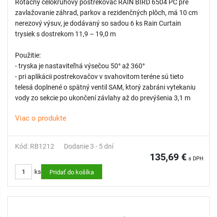
Rotačný celokruhový postrekovač RAIN BIRD 6504 PC pre
zavlažovanie záhrad, parkov a rezidenčných plôch, má 10 cm
nerezový výsuv, je dodávaný so sadou 6 ks Rain Curtain
trysiek s dostrekom 11,9 – 19,0 m
Použitie:
- tryska je nastaviteľná výsečou 50° až 360°
- pri aplikácii postrekovačov v svahovitom teréne sú tieto
telesá doplnené o spätný ventil SAM, ktorý zabráni vytekaniu
vody zo sekcie po ukončení závlahy až do prevýšenia 3,1 m
Viac o produkte
Kód: RB1212
Dodanie 3 - 5 dní
135,69 €
s DPH
ks
Pridať do košíka