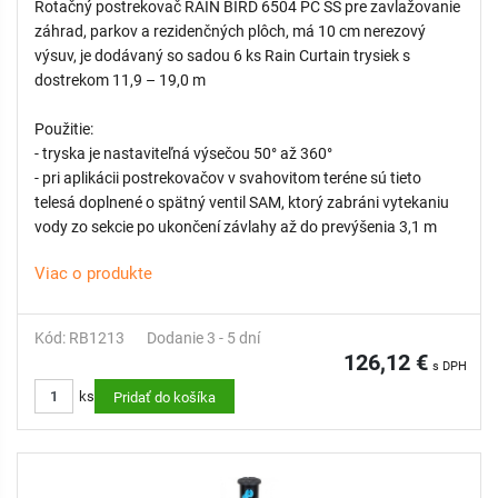
Rotačný postrekovač RAIN BIRD 6504 PC SS pre zavlažovanie
záhrad, parkov a rezidenčných plôch, má 10 cm nerezový
výsuv, je dodávaný so sadou 6 ks Rain Curtain trysiek s
dostrekom 11,9 – 19,0 m
Použitie:
- tryska je nastaviteľná výsečou 50° až 360°
- pri aplikácii postrekovačov v svahovitom teréne sú tieto
telesá doplnené o spätný ventil SAM, ktorý zabráni vytekaniu
vody zo sekcie po ukončení závlahy až do prevýšenia 3,1 m
Viac o produkte
Kód: RB1213
Dodanie 3 - 5 dní
126,12 €
s DPH
ks
Pridať do košíka