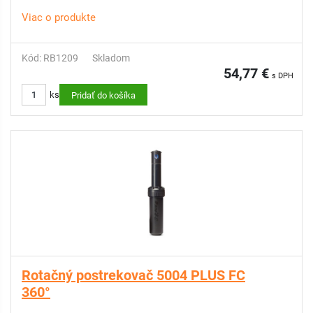
Použitie:
Viac o produkte
- tryska je nastaviteľná výsečou 40° až 360°
- pomocou skrutky vieme znížiť rádius až o 25%
- pre uľahčenie kombinovania postrekovačov s rôznou
Kód: RB1209
Skladom
výsečou je možné doobjednať MPR trysky
54,77 €
s DPH
- väčšie kvapky zaručia účinné a rovnomerné zavlažovanie po
ks
celom okruhu
Pridať do košíka
- pre aplikáciu postrekovačov v svahovitom teréne sú tieto
telesá doplnené o spätný ventil SAM, ktorý zabráni vytekaniu
vody zo sekcie po ukončení závlahy až do prevýšenia 2,1 m
Rotačný postrekovač 5004 PLUS FC
360°