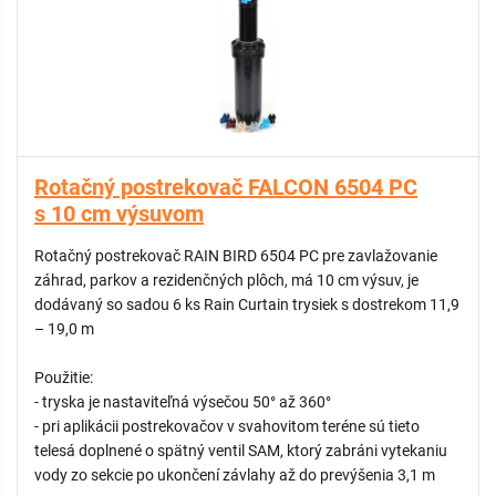
Rotačný postrekovač FALCON 6504 PC
s 10 cm výsuvom
Rotačný postrekovač RAIN BIRD 6504 PC pre zavlažovanie
záhrad, parkov a rezidenčných plôch, má 10 cm výsuv, je
dodávaný so sadou 6 ks Rain Curtain trysiek s dostrekom 11,9
– 19,0 m
Použitie:
- tryska je nastaviteľná výsečou 50° až 360°
- pri aplikácii postrekovačov v svahovitom teréne sú tieto
telesá doplnené o spätný ventil SAM, ktorý zabráni vytekaniu
vody zo sekcie po ukončení závlahy až do prevýšenia 3,1 m