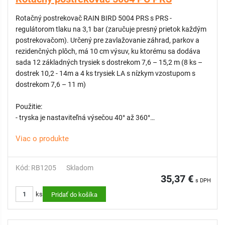
Rotačný postrekovač RAIN BIRD 5004 PRS s PRS -
regulátorom tlaku na 3,1 bar (zaručuje presný prietok každým
postrekovačom). Určený pre zavlažovanie záhrad, parkov a
rezidenčných plôch, má 10 cm výsuv, ku ktorému sa dodáva
sada 12 základných trysiek s dostrekom 7,6 – 15,2 m (8 ks –
dostrek 10,2 - 14m a 4 ks trysiek LA s nízkym vzostupom s
dostrekom 7,6 – 11 m)
Použitie:
- tryska je nastaviteľná výsečou 40° až 360°
- pomocou skrutky vieme znížiť rádius až o 25%
Viac o produkte
- pre uľahčenie kombinovania postrekovačov s rôznou
výsečou je možné doobjednať MPR trysky
- väčšie kvapky zaručia účinné a rovnomerné zavlažovanie po
Kód: RB1205
Skladom
celom okruhu
35,37 €
s DPH
ks
Pridať do košíka