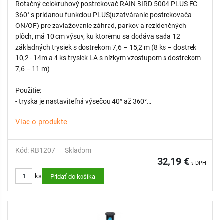
Rotačný celokruhový postrekovač RAIN BIRD 5004 PLUS FC
360° s pridanou funkciou PLUS(uzatváranie postrekovača
ON/OF) pre zavlažovanie záhrad, parkov a rezidenčných
plôch, má 10 cm výsuv, ku ktorému sa dodáva sada 12
základných trysiek s dostrekom 7,6 – 15,2 m (8 ks – dostrek
10,2 - 14m a 4 ks trysiek LA s nízkym vzostupom s dostrekom
7,6 – 11 m)
Použitie:
- tryska je nastaviteľná výsečou 40° až 360°
- pomocou skrutky vieme znížiť rádius až o 25%
Viac o produkte
- pre uľahčenie kombinovania postrekovačov s rôznou
výsečou je možné doobjednať MPR trysky
- väčšie kvapky zaručia účinné a rovnomerné zavlažovanie po
Kód: RB1207
Skladom
celom okruhu
32,19 €
s DPH
ks
Pridať do košíka