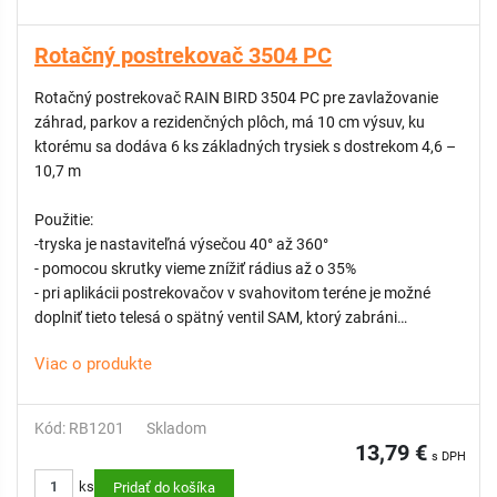
Rotačný postrekovač 3504 PC
Rotačný postrekovač RAIN BIRD 3504 PC pre zavlažovanie
záhrad, parkov a rezidenčných plôch, má 10 cm výsuv, ku
ktorému sa dodáva 6 ks základných trysiek s dostrekom 4,6 –
10,7 m
Použitie:
-tryska je nastaviteľná výsečou 40° až 360°
- pomocou skrutky vieme znížiť rádius až o 35%
- pri aplikácii postrekovačov v svahovitom teréne je možné
doplniť tieto telesá o spätný ventil SAM, ktorý zabráni
vytekaniu vody zo sekcie po ukončení závlahy až do
Viac o produkte
prevýšenia 2,1 m
Kód: RB1201
Skladom
13,79 €
s DPH
ks
Pridať do košíka