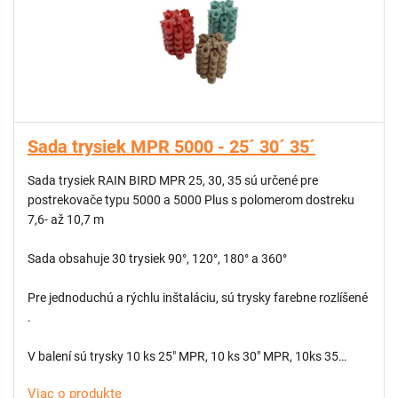
Sada trysiek MPR 5000 - 25´ 30´ 35´
Sada trysiek RAIN BIRD MPR 25, 30, 35 sú určené pre
postrekovače typu 5000 a 5000 Plus s polomerom dostreku
7,6- až 10,7 m
Sada obsahuje 30 trysiek 90°, 120°, 180° a 360°
Pre jednoduchú a rýchlu inštaláciu, sú trysky farebne rozlíšené
.
V balení sú trysky 10 ks 25" MPR, 10 ks 30" MPR, 10ks 35
"MPR
Viac o produkte