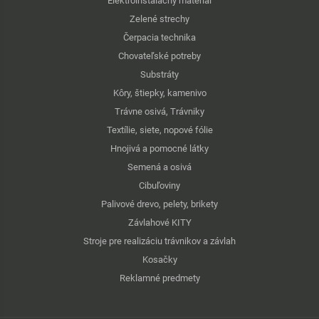
Elektroinštalačný materiál
Zelené strechy
Čerpacia technika
Chovateľské potreby
Substráty
Kôry, štiepky, kamenivo
Trávne osivá, Trávniky
Textílie, siete, nopové fólie
Hnojivá a pomocné látky
Semená a osivá
Cibuľoviny
Palivové drevo, pelety, brikety
Závlahové KITY
Stroje pre realizáciu trávnikov a závlah
Kosačky
Reklamné predmety