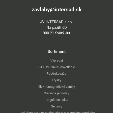
zavlahy@intersad.sk
JV INTERSAD s.r.o.
Na pažiti 6D
900 21 Svätý Jur
Sortiment
Výpredaj
FX LUMINAIRE osvetlenie
Postrekovače
Trysky
Elektromagnetické ventily
Riadiace jednotky
Regulácia tlaku
Senzory
Príslušenstvo k postrekovačom a montážne pomôcky