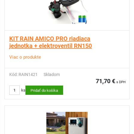
KIT RAIN AMICO PRO riadiaca
jednotka + elektroventil RN150
Viac o produkte
Kód: RAIN1421
Skladom
71,70 €
s DPH
ks
Pridať do košíka