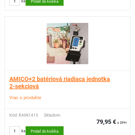
ks
Pridať do košíka
AMICO+2 batériová riadiaca jednotka
2-sekciová
Viac o produkte
Kód: RAIN1415
Skladom
79,95 €
s DPH
ks
Pridať do košíka