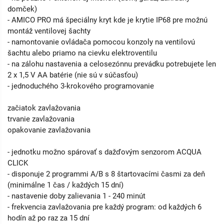
domček)
- AMICO PRO má špeciálny kryt kde je krytie IP68 pre možnú
montáž ventilovej šachty
- namontovanie ovládača pomocou konzoly na ventilovú
šachtu alebo priamo na cievku elektroventilu
- na zálohu nastavenia a celosezónnu prevádku potrebujete len
2 x 1,5 V AA batérie (nie sú v súčasťou)
- jednoduchého 3-krokového programovanie
začiatok zavlažovania
trvanie zavlažovania
opakovanie zavlažovania
- jednotku možno spárovať s dažďovým senzorom ACQUA
CLICK
- disponuje 2 programmi A/B s 8 štartovacími časmi za deň
(minimálne 1 čas / každých 15 dní)
- nastavenie doby zalievania 1 - 240 minút
- frekvencia zavlažovania pre každý program: od každých 6
hodín až po raz za 15 dní