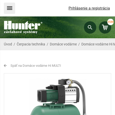
Prihlásenie a registrácia
3588
Úvod
/
Čerpacia technika
/
Domáce vodárne
/
Domáce vodárne Hi 
Späť na Domáce vodárne Hi MULTI