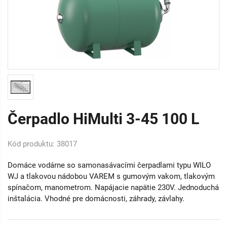
Čerpadlo HiMulti 3-45 100 L
Kód produktu: 38017
Domáce vodárne so samonasávacími čerpadlami typu WILO
WJ a tlakovou nádobou VAREM s gumovým vakom, tlakovým
spínačom, manometrom. Napájacie napätie 230V. Jednoduchá
inštalácia. Vhodné pre domácnosti, záhrady, závlahy.