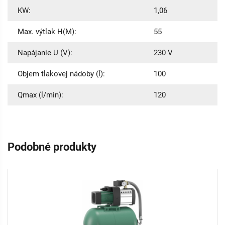
KW:
1,06
Max. výtlak H(M):
55
Napájanie U (V):
230 V
Objem tlakovej nádoby (l):
100
Qmax (l/min):
120
Podobné produkty