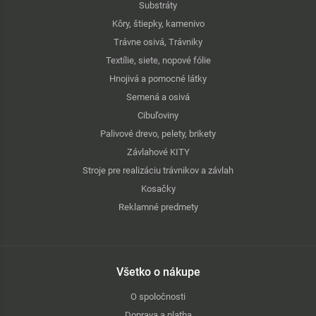
Substráty
Kôry, štiepky, kamenivo
Trávne osivá, Trávniky
Textílie, siete, nopové fólie
Hnojivá a pomocné látky
Semená a osivá
Cibuľoviny
Palivové drevo, pelety, brikety
Závlahové KITY
Stroje pre realizáciu trávnikov a závlah
Kosačky
Reklamné predmety
Všetko o nákupe
O spoločnosti
Doprava a platba