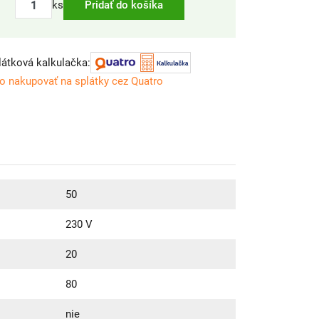
ks
Pridať do košíka
látková kalkulačka:
o nakupovať na splátky cez Quatro
50
230 V
20
80
nie