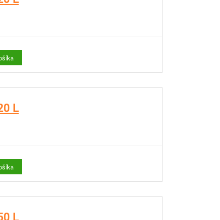
ošíka
20 L
ošíka
50 L