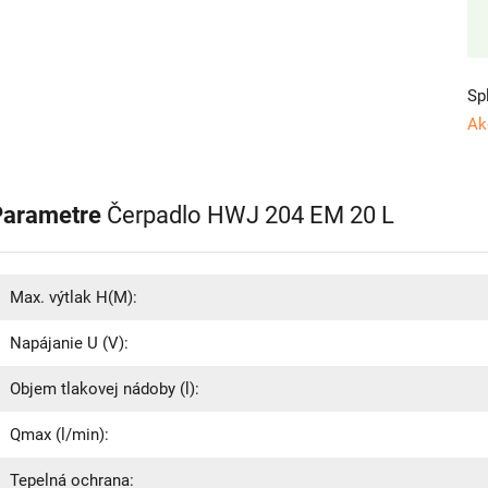
Sp
Ak
Parametre
Čerpadlo HWJ 204 EM 20 L
Max. výtlak H(M):
Napájanie U (V):
Objem tlakovej nádoby (l):
Qmax (l/min):
Tepelná ochrana: