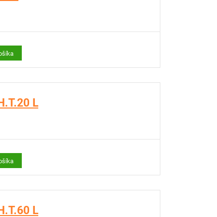
ošíka
.T.20 L
ošíka
.T.60 L