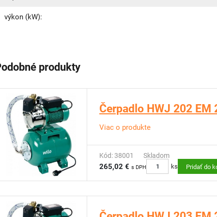
výkon (kW):
Podobné produkty
Čerpadlo HWJ 202 EM 
Viac o produkte
Kód: 38001
Skladom
265,02 €
ks
Pridať do k
s DPH
Čerpadlo HWJ 203 EM 