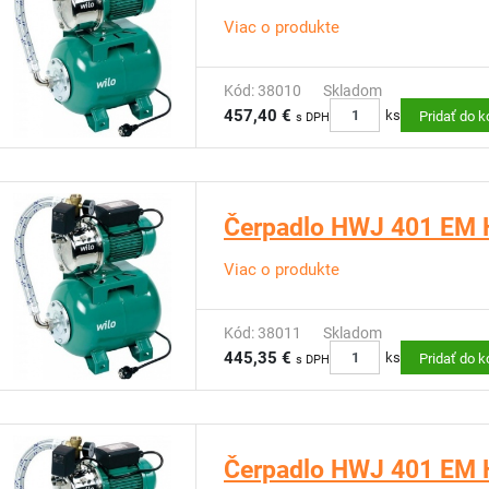
Viac o produkte
Kód: 38010
Skladom
457,40 €
ks
Pridať do k
s DPH
Čerpadlo HWJ 401 EM H
Viac o produkte
Kód: 38011
Skladom
445,35 €
ks
Pridať do k
s DPH
Čerpadlo HWJ 401 EM H