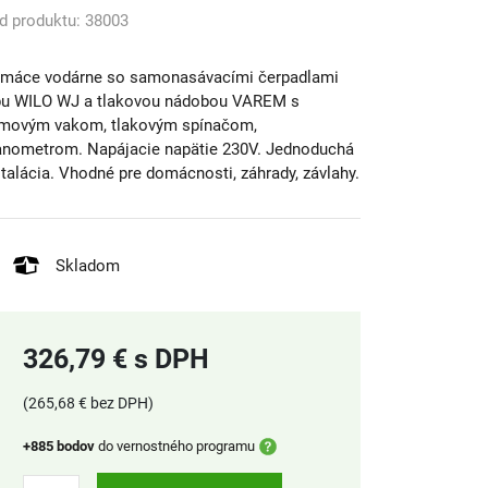
d produktu: 38003
máce vodárne so samonasávacími čerpadlami
pu WILO WJ a tlakovou nádobou VAREM s
movým vakom, tlakovým spínačom,
nometrom. Napájacie napätie 230V. Jednoduchá
štalácia. Vhodné pre domácnosti, záhrady, závlahy.
Skladom
326,79 € s DPH
(265,68 € bez DPH)
+885 bodov
do vernostného programu