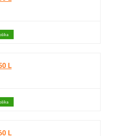
ošíka
50 L
ošíka
60 L