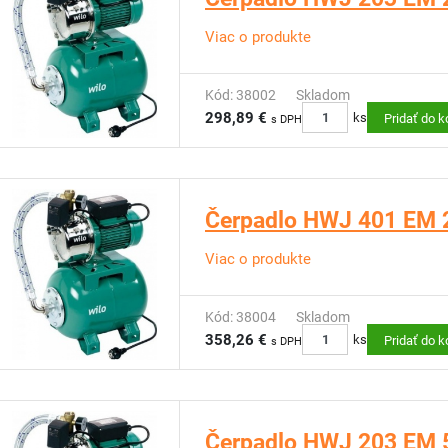
Viac o produkte
Kód: 38002
Skladom
298,89 €
ks
Pridať do k
s DPH
Čerpadlo HWJ 401 EM 
Viac o produkte
Kód: 38004
Skladom
358,26 €
ks
Pridať do k
s DPH
Čerpadlo HWJ 203 EM 