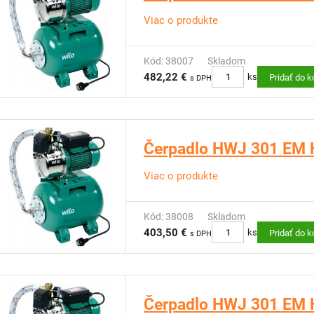
Viac o produkte
Kód: 38007
Skladom
482,22 €
ks
Pridať do k
s DPH
Čerpadlo HWJ 301 EM H
Viac o produkte
Kód: 38008
Skladom
403,50 €
ks
Pridať do k
s DPH
Čerpadlo HWJ 301 EM H