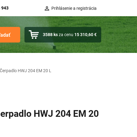
 943
Prihlásenie a registrácia
ľadať
3588
ks
za cenu
15 310,60 €
Čerpadlo HWJ 204 EM 20 L
erpadlo HWJ 204 EM 20