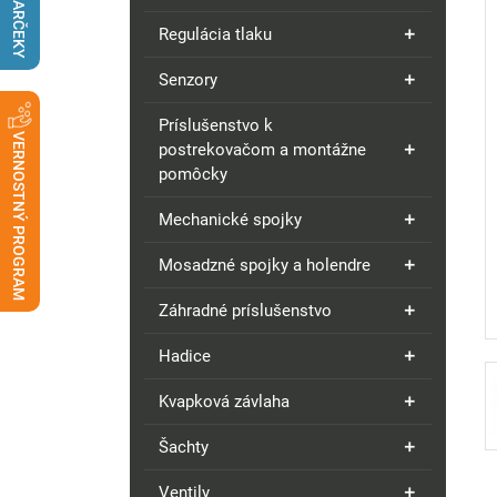
DARČEKY
Regulácia tlaku
Senzory
Príslušenstvo k
VERNOSTNÝ PROGRAM
postrekovačom a montážne
pomôcky
Mechanické spojky
Mosadzné spojky a holendre
Záhradné príslušenstvo
Hadice
Kvapková závlaha
Šachty
Ventily