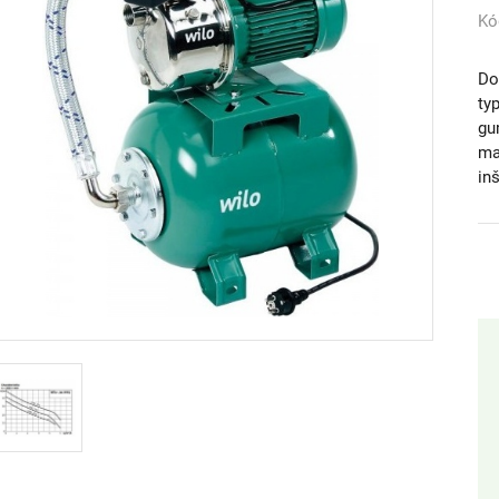
Kó
Do
ty
gu
ma
in