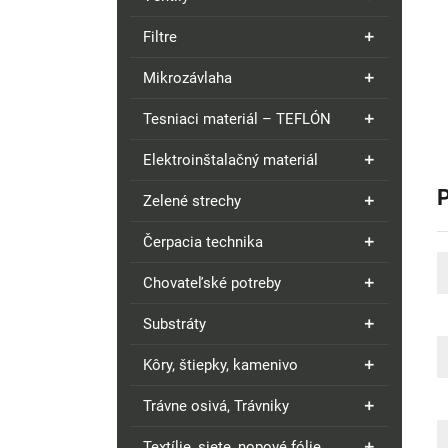
Filtre
Mikrozávlaha
Tesniaci materiál – TEFLÓN
Elektroinštalačný materiál
Zelené strechy
Čerpacia technika
Chovateľské potreby
Substráty
Kôry, štiepky, kamenivo
Trávne osivá, Trávniky
Textílie, siete, nopové fólie