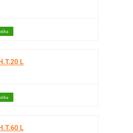
ošíka
.T.20 L
ošíka
.T.60 L