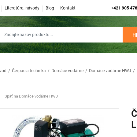
Literatúra, návody
Blog
Kontakt
+421 905 478
H
vod
/
Čerpacia technika
/
Domáce vodárne
/
Domáce vodárne HWJ
/
Späť na Domáce vodárne HWJ
Č
L