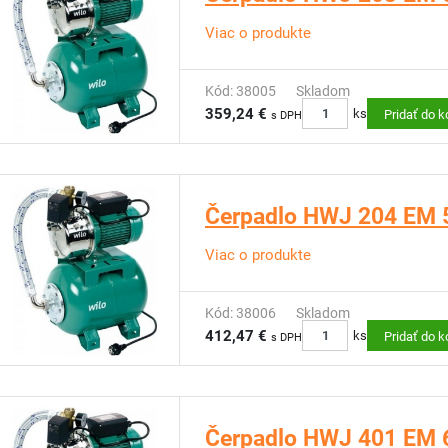
Viac o produkte
Kód: 38005
Skladom
359,24 €
ks
Pridať do k
s DPH
Čerpadlo HWJ 204 EM 
Viac o produkte
Kód: 38006
Skladom
412,47 €
ks
Pridať do k
s DPH
Čerpadlo HWJ 401 EM 