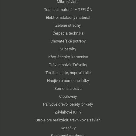
Mikrozávlaha
Tesniaci materiál – TEFLÓN
Elektroinštalačný materiál
Zelené strechy
Čerpacia technika
Chovateľské potreby
Substráty
Kôry, štiepky, kamenivo
Trávne osivá, Trávniky
Textílie, siete, nopové fólie
Hnojivá a pomocné látky
Semená a osivá
Cibuľoviny
Palivové drevo, pelety, brikety
Závlahové KITY
Stroje pre realizáciu trávnikov a závlah
Kosačky
Reklamné predmety