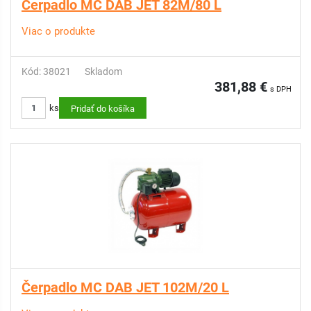
Čerpadlo MC DAB JET 82M/80 L
Viac o produkte
Kód: 38021
Skladom
381,88 €
s DPH
ks
Pridať do košíka
Čerpadlo MC DAB JET 102M/20 L