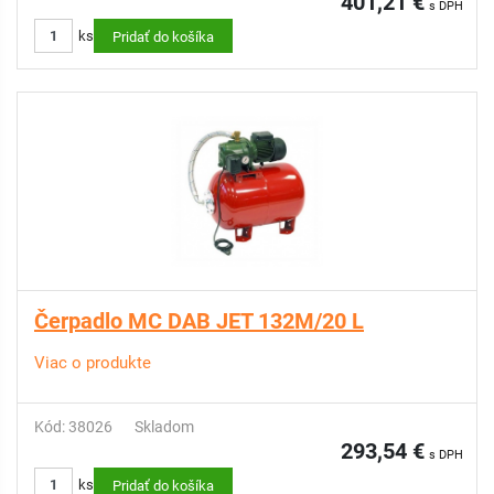
401,21 €
s DPH
ks
Pridať do košíka
Čerpadlo MC DAB JET 132M/20 L
Viac o produkte
Kód: 38026
Skladom
293,54 €
s DPH
ks
Pridať do košíka