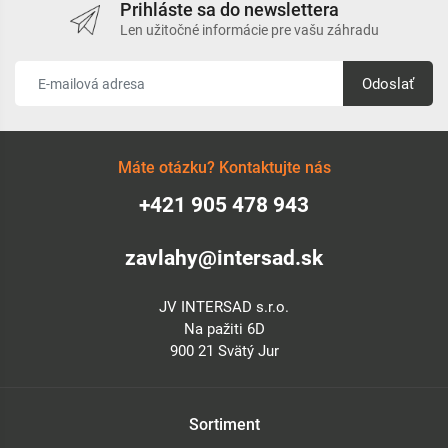
Prihláste sa do newslettera
Len užitočné informácie pre vašu záhradu
Odoslať
Máte otázku? Kontaktujte nás
+421 905 478 943
zavlahy@intersad.sk
JV INTERSAD s.r.o.
Na pažiti 6D
900 21 Svätý Jur
Sortiment