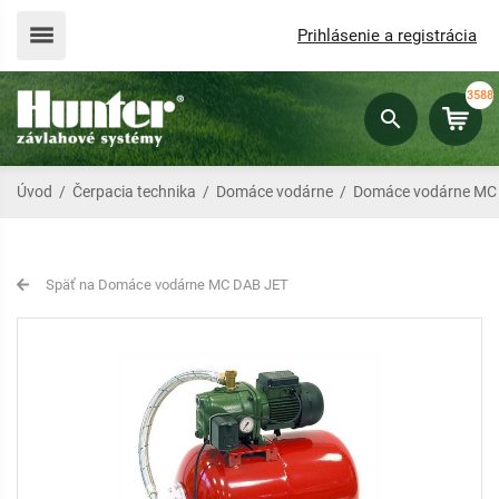
Prihlásenie a registrácia
3588
Úvod
/
Čerpacia technika
/
Domáce vodárne
/
Domáce vodárne MC
Späť na Domáce vodárne MC DAB JET