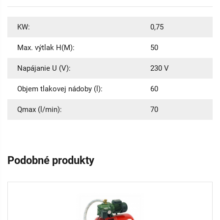
KW:
0,75
Max. výtlak H(M):
50
Napájanie U (V):
230 V
Objem tlakovej nádoby (l):
60
Qmax (l/min):
70
Podobné produkty