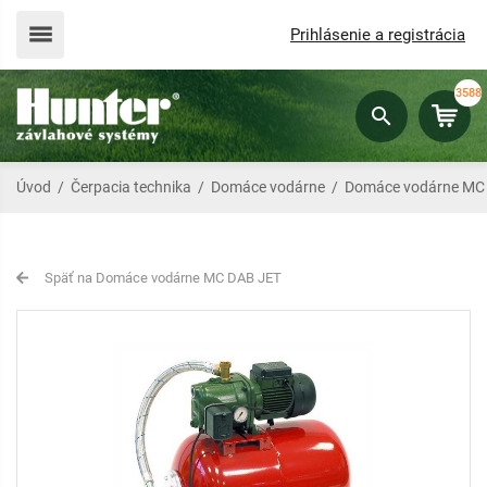
Prihlásenie a registrácia
3588
Úvod
/
Čerpacia technika
/
Domáce vodárne
/
Domáce vodárne MC
Späť na Domáce vodárne MC DAB JET