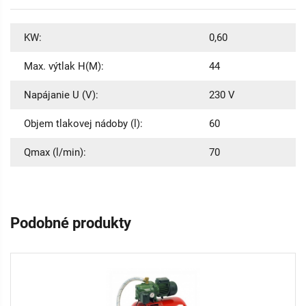
KW:
0,60
Max. výtlak H(M):
44
Napájanie U (V):
230 V
Objem tlakovej nádoby (l):
60
Qmax (l/min):
70
Podobné produkty