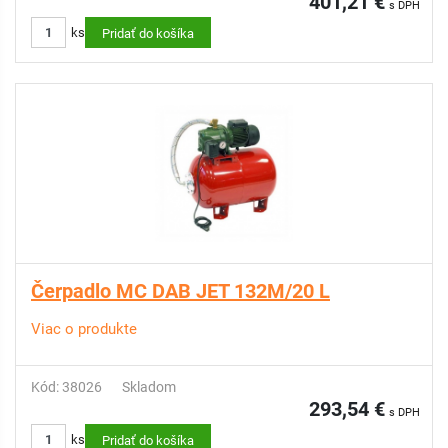
401,21 €
s DPH
ks
Pridať do košíka
Čerpadlo MC DAB JET 132M/20 L
Viac o produkte
Kód: 38026
Skladom
293,54 €
s DPH
ks
Pridať do košíka