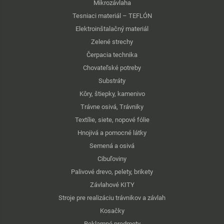
Mikrozávlaha
Tesniaci materiál – TEFLÓN
Elektroinštalačný materiál
Zelené strechy
Čerpacia technika
Chovateľské potreby
Substráty
Kôry, štiepky, kamenivo
Trávne osivá, Trávniky
Textílie, siete, nopové fólie
Hnojivá a pomocné látky
Semená a osivá
Cibuľoviny
Palivové drevo, pelety, brikety
Závlahové KITY
Stroje pre realizáciu trávnikov a závlah
Kosačky
Reklamné predmety