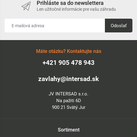
Prihláste sa do newslettera
Len užitočné informácie pre vašu záhradu
Odoslať
Máte otázku? Kontaktujte nás
+421 905 478 943
zavlahy@intersad.sk
JV INTERSAD s.r.o.
Na pažiti 6D
900 21 Svätý Jur
Sortiment