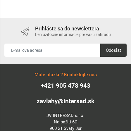
Prihláste sa do newslettera
Len užitočné informácie pre vašu záhradu
Odoslať
Máte otázku? Kontaktujte nás
+421 905 478 943
zavlahy@intersad.sk
JV INTERSAD s.r.o.
Na pažiti 6D
900 21 Svätý Jur