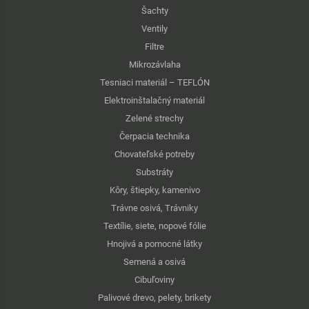
Šachty
Ventily
Filtre
Mikrozávlaha
Tesniaci materiál – TEFLÓN
Elektroinštalačný materiál
Zelené strechy
Čerpacia technika
Chovateľské potreby
Substráty
Kôry, štiepky, kamenivo
Trávne osivá, Trávniky
Textílie, siete, nopové fólie
Hnojivá a pomocné látky
Semená a osivá
Cibuľoviny
Palivové drevo, pelety, brikety