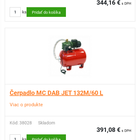
344,16 €
s DPH
ks
Pridať do košíka
Čerpadlo MC DAB JET 132M/60 L
Viac o produkte
Kód: 38028
Skladom
391,08 €
s DPH
ks
Pridať do košíka