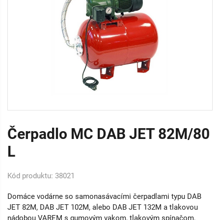
Čerpadlo MC DAB JET 82M/80
L
Kód produktu: 38021
Domáce vodárne so samonasávacími čerpadlami typu DAB
JET 82M, DAB JET 102M, alebo DAB JET 132M a tlakovou
nádobou VAREM s gumovým vakom, tlakovým spínačom,