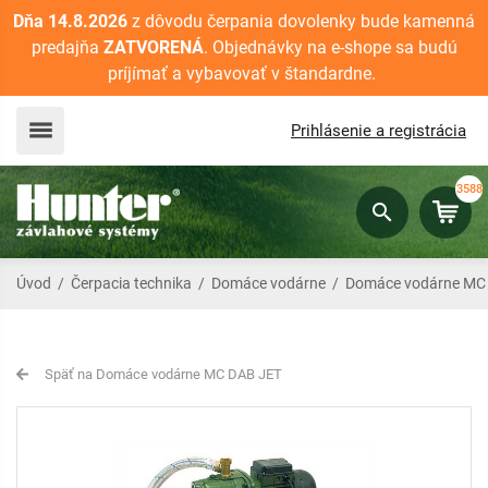
Dňa 14.8.2026
z dôvodu čerpania dovolenky bude kamenná
predajňa
ZATVORENÁ
. Objednávky na e-shope sa budú
príjímať a vybavovať v štandardne.
Prihlásenie a registrácia
3588
Úvod
/
Čerpacia technika
/
Domáce vodárne
/
Domáce vodárne MC
Späť na Domáce vodárne MC DAB JET