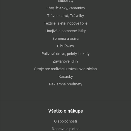
Substráty
Kôry, štiepky, kamenivo
Trávne osivá, Trávniky
Textílie, siete, nopové fólie
Hnojivá a pomocné látky
Semená a osivá
Cibuľoviny
Palivové drevo, pelety, brikety
Závlahové KITY
Stroje pre realizáciu trávnikov a závlah
Kosačky
Reklamné predmety
Všetko o nákupe
O spoločnosti
Doprava a platba