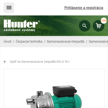
Prihlásenie a registrácia
3588
Úvod
/
Čerpacia technika
/
Samonasávacie čerpadlá
/
Samonasávac
Späť na Samonasávacie čerpadlá WILO WJ