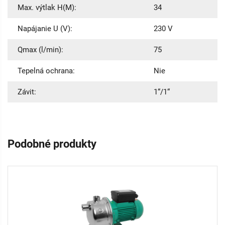
Max. výtlak H(M):
34
Napájanie U (V):
230 V
Qmax (l/min):
75
Tepelná ochrana:
Nie
Závit:
1“/1“
Podobné produkty