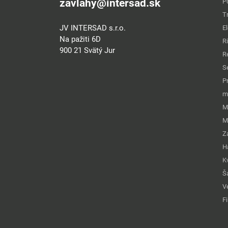
zavlahy@intersad.sk
P
T
JV INTERSAD s.r.o.
E
Na pažiti 6D
R
900 21 Svätý Jur
R
S
P
m
M
M
Z
H
K
Š
Ve
Fi