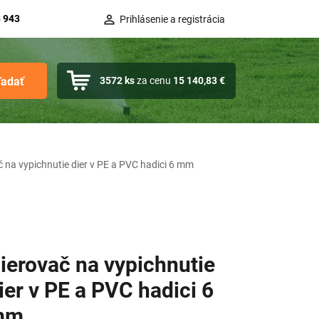
 943
Prihlásenie a registrácia
ľadať
3572
ks
za cenu
15 140,83 €
č na vypichnutie dier v PE a PVC hadici 6 mm
ierovač na vypichnutie
ier v PE a PVC hadici 6
mm