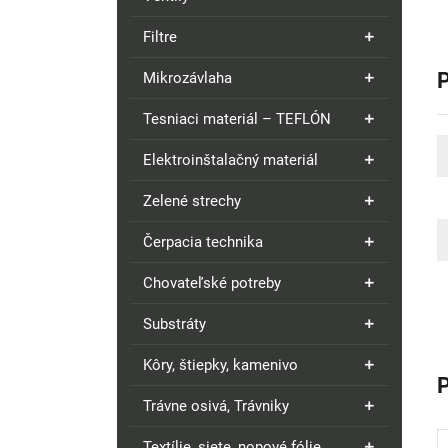
Filtre
Mikrozávlaha
Tesniaci materiál – TEFLÓN
Elektroinštalačný materiál
Zelené strechy
Čerpacia technika
Chovateľské potreby
Substráty
Kôry, štiepky, kamenivo
Trávne osivá, Trávniky
Textílie, siete, nopové fólie