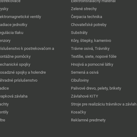
ostrekovače
Elektroinštalačný materiál
rysky
Zelené strechy
lektromagnetické ventily
Čerpacia technika
iadiace jednotky
Chovateľské potreby
egulácia tlaku
Substráty
enzory
Kôry, štiepky, kamenivo
ríslušenstvo k postrekovačom a
Trávne osivá, Trávniky
ontážne pomôcky
Textílie, siete, nopové fólie
echanické spojky
Hnojivá a pomocné látky
osadzné spojky a holendre
Semená a osivá
áhradné príslušenstvo
Cibuľoviny
adice
Palivové drevo, pelety, brikety
vapková závlaha
Závlahové KITY
achty
Stroje pre realizáciu trávnikov a závlah
ntily
Kosačky
ltre
Reklamné predmety