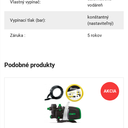
Vlastný vypínač:
vodáreň
konštantný
Vypínací tlak (bar):
(nastaviteľný)
Záruka :
5 rokov
Podobné produkty
AKCIA