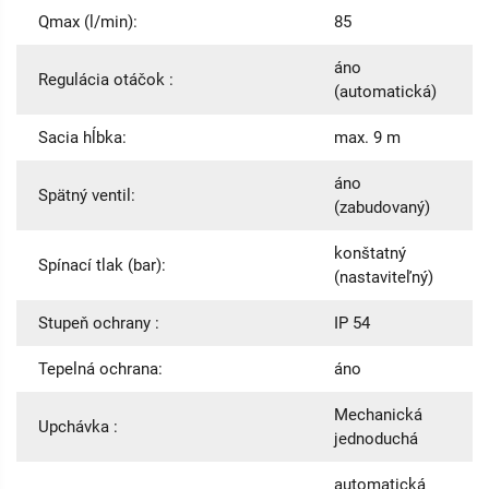
Qmax (l/min):
85
áno
Regulácia otáčok :
(automatická)
Sacia hĺbka:
max. 9 m
áno
Spätný ventil:
(zabudovaný)
konštatný
Spínací tlak (bar):
(nastaviteľný)
Stupeň ochrany :
IP 54
Tepelná ochrana:
áno
Mechanická
Upchávka :
jednoduchá
automatická