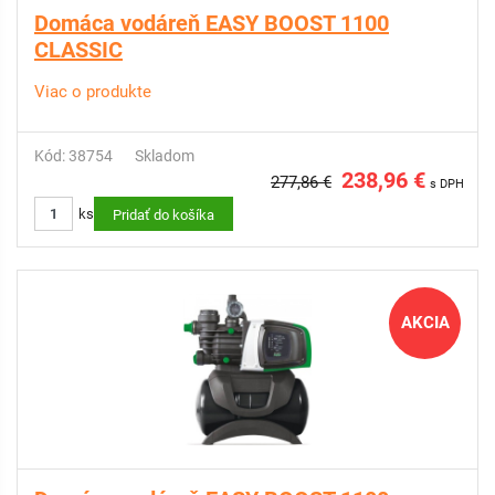
Domáca vodáreň EASY BOOST 1100
CLASSIC
Viac o produkte
Kód: 38754
Skladom
238,96 €
277,86 €
s DPH
ks
Pridať do košíka
AKCIA