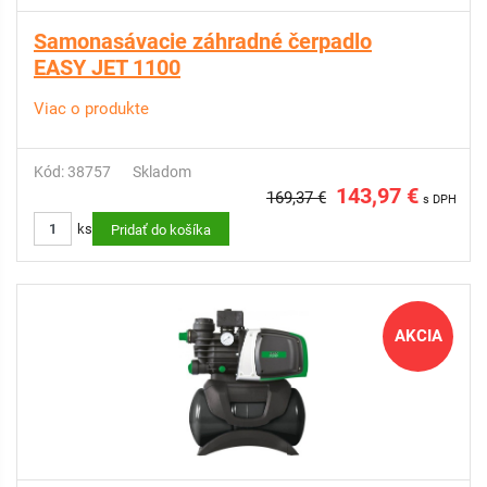
Samonasávacie záhradné čerpadlo
EASY JET 1100
Viac o produkte
Kód: 38757
Skladom
143,97 €
169,37 €
s DPH
ks
Pridať do košíka
AKCIA