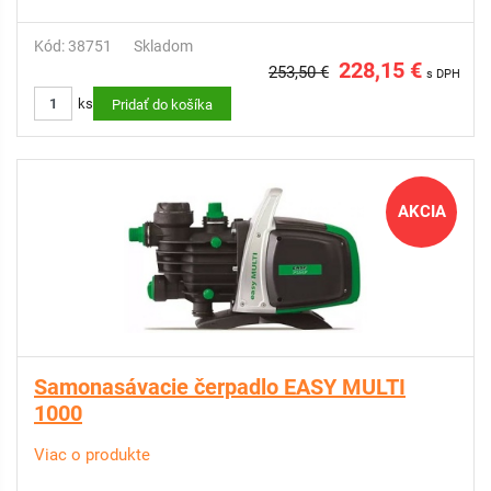
Kód: 38751
Skladom
228,15 €
253,50 €
s DPH
ks
Pridať do košíka
AKCIA
Samonasávacie čerpadlo EASY MULTI
1000
Viac o produkte