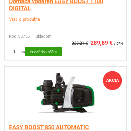
Domáca vodáreň EASY BOOST 1100
DIGITAL
Viac o produkte
Kód: 38755
Skladom
289,89 €
333,21 €
s DPH
ks
Pridať do košíka
AKCIA
EASY BOOST 850 AUTOMATIC