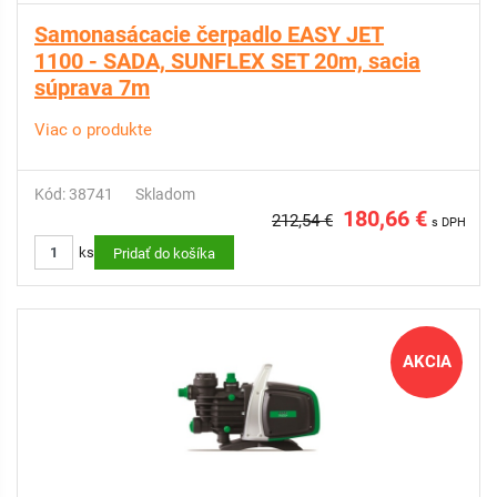
Samonasácacie čerpadlo EASY JET
1100 - SADA, SUNFLEX SET 20m, sacia
súprava 7m
Viac o produkte
Kód: 38741
Skladom
180,66 €
212,54 €
s DPH
ks
Pridať do košíka
AKCIA