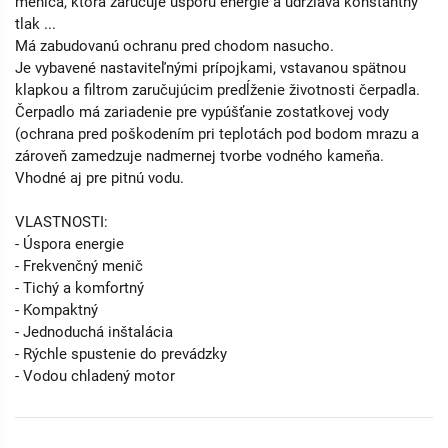
meniča, ktorá zaručuje úsporu energie a udržiava konštantný
tlak ...
Má zabudovanú ochranu pred chodom nasucho.
Je vybavené nastaviteľnými prípojkami, vstavanou spätnou
klapkou a filtrom zaručujúcim predĺženie životnosti čerpadla.
Čerpadlo má zariadenie pre vypúšťanie zostatkovej vody
(ochrana pred poškodením pri teplotách pod bodom mrazu a
zároveň zamedzuje nadmernej tvorbe vodného kameňa.
Vhodné aj pre pitnú vodu.
VLASTNOSTI:
- Úspora energie
- Frekvenčný menič
- Tichý a komfortný
- Kompaktný
- Jednoduchá inštalácia
- Rýchle spustenie do prevádzky
- Vodou chladený motor