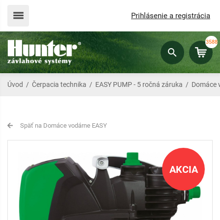
Prihlásenie a registrácia
3588
Úvod
/
Čerpacia technika
/
EASY PUMP - 5 ročná záruka
/
Domáce 
Späť na Domáce vodárne EASY
AKCIA