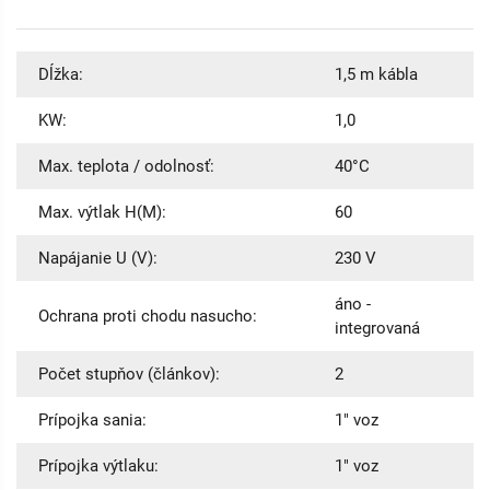
Dĺžka:
1,5 m kábla
KW:
1,0
Max. teplota / odolnosť:
40°C
Max. výtlak H(M):
60
Napájanie U (V):
230 V
áno -
Ochrana proti chodu nasucho:
integrovaná
Počet stupňov (článkov):
2
Prípojka sania:
1" voz
Prípojka výtlaku:
1" voz