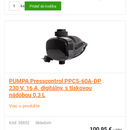
ks
Pridať do košíka
PUMPA Presscontrol PPC5-60A-DP
230 V, 16 A, digitálny, s tlakovou
nádobou 0,3 L
Viac o produkte
Kód: 38852
Skladom
100,95 €