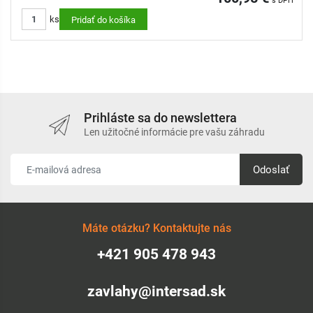
s DPH
ks
Pridať do košíka
Prihláste sa do newslettera
Len užitočné informácie pre vašu záhradu
Odoslať
Máte otázku? Kontaktujte nás
+421 905 478 943
zavlahy@intersad.sk