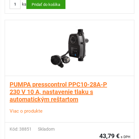
ks
Pridať do košíka
PUMPA presscontrol PPC10-28A-P
230 V 10 A, nastavenie tlaku s
automatickým reštartom
Viac o produkte
Kód: 38851
Skladom
43,79 €
s DPH