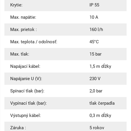
Krytie:
IP 55
Max. napätie:
10 A
Max. prietok :
160 l/h
Max. teplota / odolnosť:
45°C
Max. tlak:
15 bar
Napájací kábel:
1,5 m dĺžky
Napájanie U (V):
230 V
Spínací tlak (bar):
2,0 bar
Vypínací tlak (bar):
tlak čerpadla
Výstupný kábel:
0,3 m dĺžky
Záruka :
5 rokov