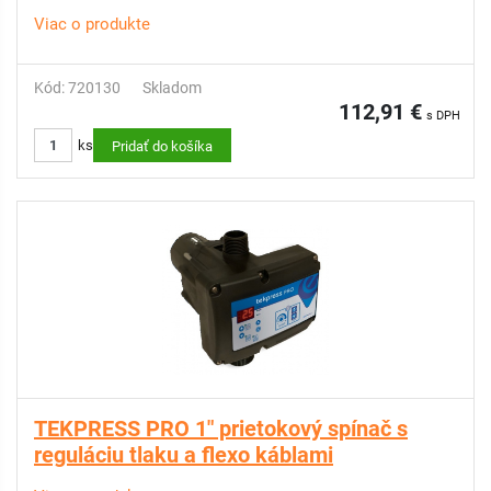
Viac o produkte
Kód: 720130
Skladom
112,91 €
s DPH
ks
Pridať do košíka
TEKPRESS PRO 1" prietokový spínač s
reguláciu tlaku a flexo káblami