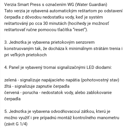
Verzia Smart Press s označením WG (Water Guardian)
Tato verzia je vybavená automatickým reštartom po odstavení
čerpadla z dôvodou nedostatku vody, keď je systém
reštartováný po cca 30 minutách (hocihedy je možnosť
reštartovať ručne pomocou tlačítka “reset”).
3. Jednotka je vybavena prietokovým senzorem
konstruovaným tak, že docháza k minimálnym strátám trenia i
pri veľkých prietokoch
4. Panel je vybavený tromai signalizačnými LED diodami:
zelená - signalizuje napájacíeho napätia (pohotovostný stav)
žltá - signalizuje zapnutie čerpadla
červená - porucha - nedostatok vody, alebo zablokovanie
čerpadla
5. Jednotka je vybavena odvodňovacouí zátkou, kterú je
možno využíť i pre prípadnú montáž kontrolného manometru
(závit G 1/4)