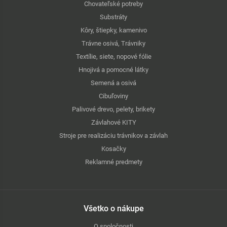
Chovateľské potreby
Substráty
Kôry, štiepky, kamenivo
Trávne osivá, Trávniky
Textílie, siete, nopové fólie
Hnojivá a pomocné látky
Semená a osivá
Cibuľoviny
Palivové drevo, pelety, brikety
Závlahové KITY
Stroje pre realizáciu trávnikov a závlah
Kosačky
Reklamné predmety
Všetko o nákupe
O spoločnosti