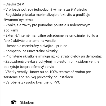
- Cievka 24 V
- V prípade potreby jednoduchá výmena za 9 V cievku
- Regulácia prietoku maximalizuje efektivitu a predlžuje
životnosť systému
- Vonkajšie závity pre pohodlné použitie s holendrovými
spojkami
- Externé/interné manuálne odvzdušnenie umožňuje rýchlu a
ľahkú aktiváciu priamo na ventile
- Utesnenie membrány s dvojitou prírubou
- Kompatibilné univerzálne skrutky
- Prichytené skrutky eliminujú riziko straty dielov pri demontáži
- Zapuzdrená cievka s uchyteným piestom pri každom ventile
poskytuje bezproblémový servis
- Všetky ventily Hunter sú na 100% testované vodou pre
zaistenie spoľahlivej prevádzky po inštalácii
- Vyrobené z vysoko kvalitného PVC
Skladom