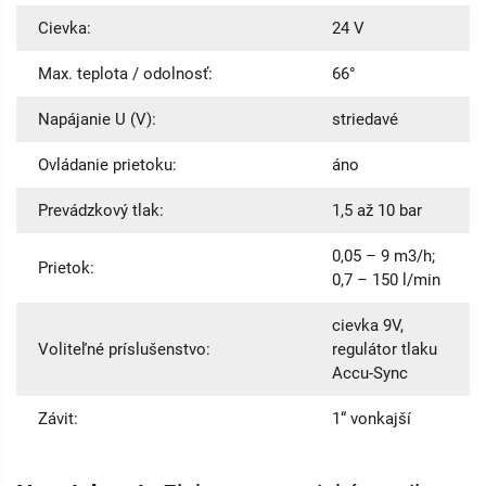
Cievka:
24 V
Max. teplota / odolnosť:
66°
Napájanie U (V):
striedavé
Ovládanie prietoku:
áno
Prevádzkový tlak:
1,5 až 10 bar
0,05 – 9 m3/h;
Prietok:
0,7 – 150 l/min
cievka 9V,
Voliteľné príslušenstvo:
regulátor tlaku
Accu-Sync
Závit:
1“ vonkajší