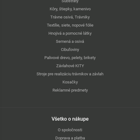
Substráty
Kôry, štiepky, kamenivo
Trávne osivá, Trávniky
Textílie, siete, nopové fólie
Hnojivá a pomocné látky
Semená a osivá
Cibuľoviny
Palivové drevo, pelety, brikety
Závlahové KITY
Stroje pre realizáciu trávnikov a závlah
Kosačky
Reklamné predmety
Všetko o nákupe
O spoločnosti
Doprava a platba