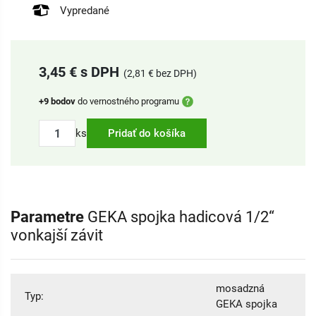
Vypredané
3,45 € s DPH
(2,81 € bez DPH)
+9 bodov
do vernostného programu
ks
Pridať do košíka
Parametre
GEKA spojka hadicová 1/2“
vonkajší závit
mosadzná
Typ:
GEKA spojka