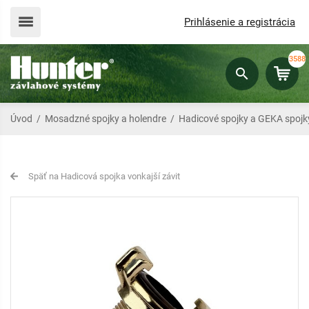
Prihlásenie a registrácia
3588
Úvod
/
Mosadzné spojky a holendre
/
Hadicové spojky a GEKA spojk
Späť na Hadicová spojka vonkajší závit