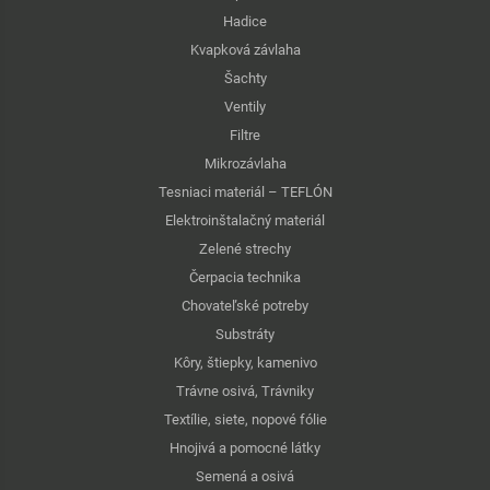
Hadice
Kvapková závlaha
Šachty
Ventily
Filtre
Mikrozávlaha
Tesniaci materiál – TEFLÓN
Elektroinštalačný materiál
Zelené strechy
Čerpacia technika
Chovateľské potreby
Substráty
Kôry, štiepky, kamenivo
Trávne osivá, Trávniky
Textílie, siete, nopové fólie
Hnojivá a pomocné látky
Semená a osivá