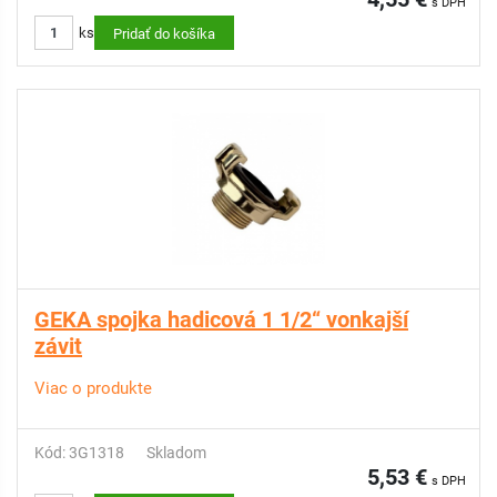
s DPH
ks
Pridať do košíka
GEKA spojka hadicová 1 1/2“ vonkajší
závit
Viac o produkte
Kód: 3G1318
Skladom
5,53 €
s DPH