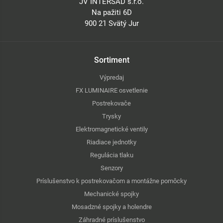
JV INTERSAD s.r.o.
Na pažiti 6D
900 21 Svätý Jur
Sortiment
Výpredaj
FX LUMINAIRE osvetlenie
Postrekovače
Trysky
Elektromagnetické ventily
Riadiace jednotky
Regulácia tlaku
Senzory
Príslušenstvo k postrekovačom a montážne pomôcky
Mechanické spojky
Mosadzné spojky a holendre
Záhradné príslušenstvo