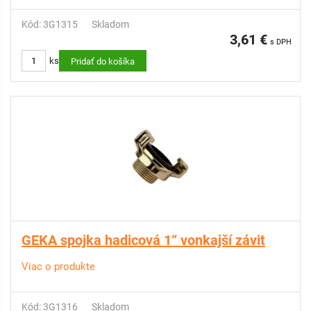
Kód: 3G1315
Skladom
3,61 €
s DPH
ks
Pridať do košíka
GEKA spojka hadicová 1“ vonkajší závit
Viac o produkte
Kód: 3G1316
Skladom