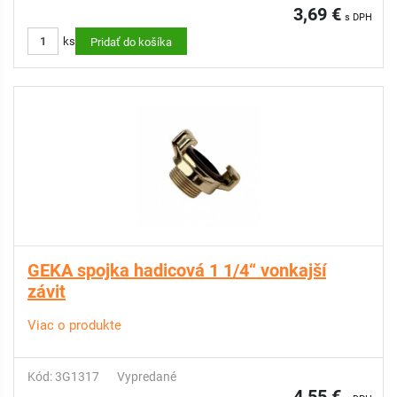
3,69 €
s DPH
ks
Pridať do košíka
GEKA spojka hadicová 1 1/4“ vonkajší
závit
Viac o produkte
Kód: 3G1317
Vypredané
4,55 €