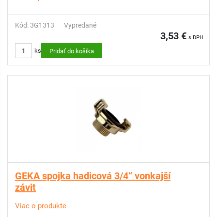
Kód: 3G1313
Vypredané
3,53 €
s DPH
ks
Pridať do košíka
GEKA spojka hadicová 3/4“ vonkajší
závit
Viac o produkte