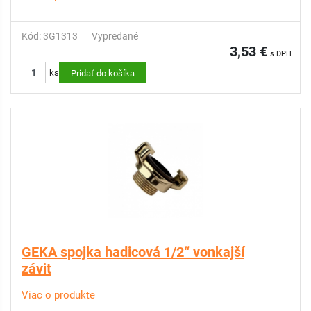
Kód: 3G1313
Vypredané
3,53 €
s DPH
ks
Pridať do košíka
GEKA spojka hadicová 1/2“ vonkajší
závit
Viac o produkte