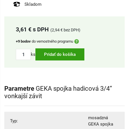
Skladom
3,61 € s DPH
(2,94 € bez DPH)
+9 bodov
do vernostného programu
ks
Pridať do košíka
Parametre
GEKA spojka hadicová 3/4“
vonkajší závit
mosadzná
Typ:
GEKA spojka