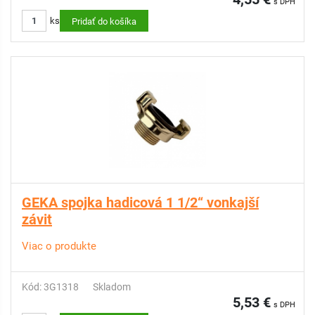
s DPH
ks
Pridať do košíka
GEKA spojka hadicová 1 1/2“ vonkajší
závit
Viac o produkte
Kód: 3G1318
Skladom
5,53 €
s DPH