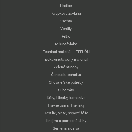
Hadice
Kvapková závlaha
Šachty
Ventily
Filtre
Mikrozávlaha
Tesniaci materiál – TEFLÓN
Elektroinštalačný materiál
Zelené strechy
Čerpacia technika
Chovateľské potreby
Substráty
Kôry, štiepky, kamenivo
Trávne osivá, Trávniky
Textílie, siete, nopové fólie
Hnojivá a pomocné látky
Semená a osivá