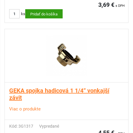
3,69 €
s DPH
ks
Pridať do košíka
GEKA spojka hadicová 1 1/4“ vonkajší
závit
Viac o produkte
Kód: 3G1317
Vypredané
4,55 €