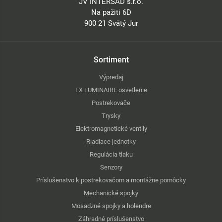
JV INTERSAD s.r.o.
Na pažiti 6D
900 21 Svätý Jur
Sortiment
Výpredaj
FX LUMINAIRE osvetlenie
Postrekovače
Trysky
Elektromagnetické ventily
Riadiace jednotky
Regulácia tlaku
Senzory
Príslušenstvo k postrekovačom a montážne pomôcky
Mechanické spojky
Mosadzné spojky a holendre
Záhradné príslušenstvo