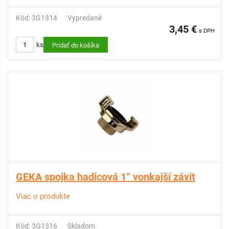
Kód: 3G1314
Vypredané
3,45 €
s DPH
ks
Pridať do košíka
GEKA spojka hadicová 1“ vonkajší závit
Viac o produkte
Kód: 3G1316
Skladom