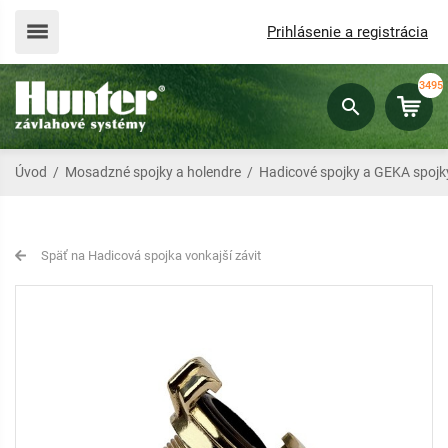
Prihlásenie a registrácia
3495
Úvod
/
Mosadzné spojky a holendre
/
Hadicové spojky a GEKA spojk
Späť na Hadicová spojka vonkajší závit