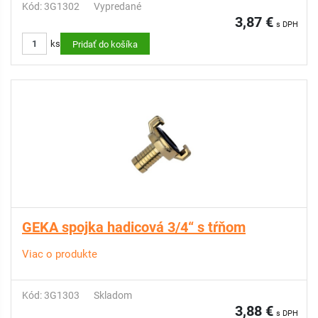
Kód: 3G1302
Vypredané
3,87 €
s DPH
ks
Pridať do košíka
GEKA spojka hadicová 3/4“ s tŕňom
Viac o produkte
Kód: 3G1303
Skladom
3,88 €
s DPH