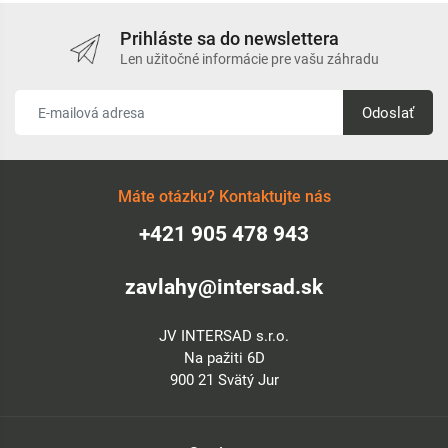
Prihláste sa do newslettera
Len užitočné informácie pre vašu záhradu
Odoslať
Máte otázku? Kontaktujte nás
+421 905 478 943
zavlahy@intersad.sk
JV INTERSAD s.r.o.
Na pažiti 6D
900 21 Svätý Jur