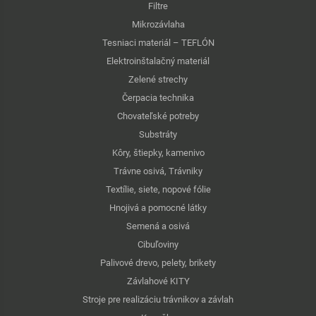
Filtre
Mikrozávlaha
Tesniaci materiál – TEFLÓN
Elektroinštalačný materiál
Zelené strechy
Čerpacia technika
Chovateľské potreby
Substráty
Kôry, štiepky, kamenivo
Trávne osivá, Trávniky
Textílie, siete, nopové fólie
Hnojivá a pomocné látky
Semená a osivá
Cibuľoviny
Palivové drevo, pelety, brikety
Závlahové KITY
Stroje pre realizáciu trávnikov a závlah