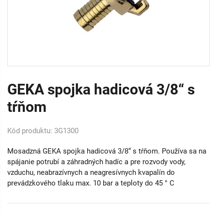
GEKA spojka hadicová 3/8“ s
tŕňom
Kód produktu: 3G1300
Mosadzná GEKA spojka hadicová 3/8“ s tŕňom. Používa sa na
spájanie potrubí a záhradných hadíc a pre rozvody vody,
vzduchu, neabrazívnych a neagresívnych kvapalín do
prevádzkového tlaku max. 10 bar a teploty do 45 ° C