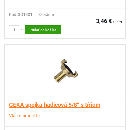
Kód: 3G1301
Skladom
3,46 €
s DPH
ks
Pridať do košíka
GEKA spojka hadicová 5/8“ s tŕňom
Viac o produkte