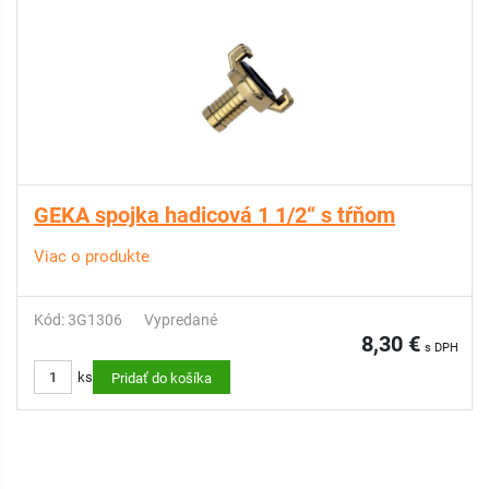
GEKA spojka hadicová 1 1/2“ s tŕňom
Viac o produkte
Kód: 3G1306
Vypredané
8,30 €
s DPH
ks
Pridať do košíka